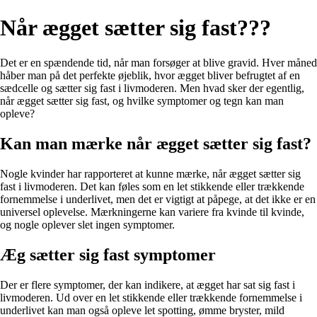
Når ægget sætter sig fast???
Det er en spændende tid, når man forsøger at blive gravid. Hver måned
håber man på det perfekte øjeblik, hvor ægget bliver befrugtet af en
sædcelle og sætter sig fast i livmoderen. Men hvad sker der egentlig,
når ægget sætter sig fast, og hvilke symptomer og tegn kan man
opleve?
Kan man mærke når ægget sætter sig fast?
Nogle kvinder har rapporteret at kunne mærke, når ægget sætter sig
fast i livmoderen. Det kan føles som en let stikkende eller trækkende
fornemmelse i underlivet, men det er vigtigt at påpege, at det ikke er en
universel oplevelse. Mærkningerne kan variere fra kvinde til kvinde,
og nogle oplever slet ingen symptomer.
Æg sætter sig fast symptomer
Der er flere symptomer, der kan indikere, at ægget har sat sig fast i
livmoderen. Ud over en let stikkende eller trækkende fornemmelse i
underlivet kan man også opleve let spotting, ømme bryster, mild