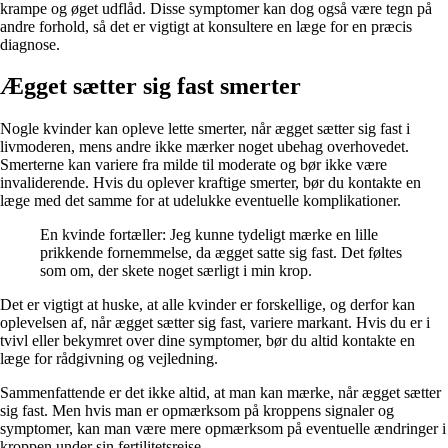
krampe og øget udflåd. Disse symptomer kan dog også være tegn på
andre forhold, så det er vigtigt at konsultere en læge for en præcis
diagnose.
Ægget sætter sig fast smerter
Nogle kvinder kan opleve lette smerter, når ægget sætter sig fast i
livmoderen, mens andre ikke mærker noget ubehag overhovedet.
Smerterne kan variere fra milde til moderate og bør ikke være
invaliderende. Hvis du oplever kraftige smerter, bør du kontakte en
læge med det samme for at udelukke eventuelle komplikationer.
En kvinde fortæller: Jeg kunne tydeligt mærke en lille
prikkende fornemmelse, da ægget satte sig fast. Det føltes
som om, der skete noget særligt i min krop.
Det er vigtigt at huske, at alle kvinder er forskellige, og derfor kan
oplevelsen af, når ægget sætter sig fast, variere markant. Hvis du er i
tvivl eller bekymret over dine symptomer, bør du altid kontakte en
læge for rådgivning og vejledning.
Sammenfattende er det ikke altid, at man kan mærke, når ægget sætter
sig fast. Men hvis man er opmærksom på kroppens signaler og
symptomer, kan man være mere opmærksom på eventuelle ændringer i
kroppen under sin fertilitetsrejse.