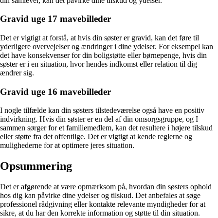
din samlever, kan det påvirke dine tilskud og ydelser.
Gravid uge 17 mavebilleder
Det er vigtigt at forstå, at hvis din søster er gravid, kan det føre til
yderligere overvejelser og ændringer i dine ydelser. For eksempel kan
det have konsekvenser for din boligstøtte eller børnepenge, hvis din
søster er i en situation, hvor hendes indkomst eller relation til dig
ændrer sig.
Gravid uge 16 mavebilleder
I nogle tilfælde kan din søsters tilstedeværelse også have en positiv
indvirkning. Hvis din søster er en del af din omsorgsgruppe, og I
sammen sørger for et familiemedlem, kan det resultere i højere tilskud
eller støtte fra det offentlige. Det er vigtigt at kende reglerne og
mulighederne for at optimere jeres situation.
Opsummering
Det er afgørende at være opmærksom på, hvordan din søsters ophold
hos dig kan påvirke dine ydelser og tilskud. Det anbefales at søge
professionel rådgivning eller kontakte relevante myndigheder for at
sikre, at du har den korrekte information og støtte til din situation.