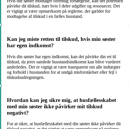
Hvis din søster modtager offentlig forsørgelse, kan det potentielt
påvirke dit tilskud, især hvis I deler udgifter og ressourcer. Det
er vigtigt at være opmærksom på reglerne, der gælder for
modtagelse af tilskud i en fælles husstand.
Kan jeg miste retten til tilskud, hvis min søster
har egen indkomst?
Hvis din søster har egen indkomst, kan det påvirke din ret til
tilskud, da jeres samlede husstandsindkomst kan blive vurderet
anderledes. Det er vigtigt at være transparent om alle indtægter
og forhold i husstanden for at undgå misforståelser eller fejl i
tilskudsudregningen.
Hvordan kan jeg sikre mig, at husfællesskabet
med min søster ikke påvirker mit tilskud
negativt?
For at sikre, at husfællesskabet med din søster ikke påvirker dit
tilskud negativt, er det vigtigt at være opmærksom på reglerne