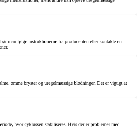
mæssige menstruationer, mens andre kan opleve uregelmæssige
 bør man følge instruktionerne fra producenten eller kontakte en
ener.
valme, ømme bryster og uregelmæssige blødninger. Det er vigtigt at
speriode, hvor cyklussen stabiliseres. Hvis der er problemer med