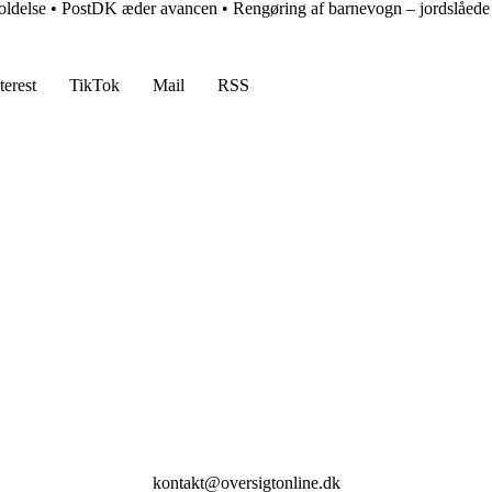
oldelse
•
PostDK æder avancen
•
Rengøring af barnevogn – jordslåede 
terest
TikTok
Mail
RSS
kontakt@oversigtonline.dk