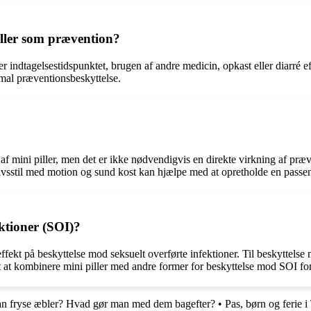
piller som prævention?
der indtagelsestidspunktet, brugen af andre medicin, opkast eller diarré 
imal præventionsbeskyttelse.
 mini piller, men det er ikke nødvendigvis en direkte virkning af præv
livsstil med motion og sund kost kan hjælpe med at opretholde en passe
ektioner (SOI)?
effekt på beskyttelse mod seksuelt overførte infektioner. Til beskyttel
gtigt at kombinere mini piller med andre former for beskyttelse mod SOI f
n fryse æbler? Hvad gør man med dem bagefter?
•
Pas, børn og ferie 