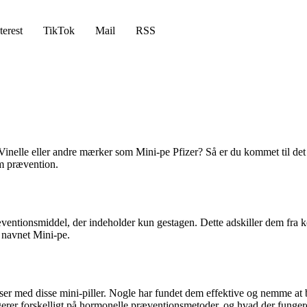
terest
TikTok
Mail
RSS
 Vinelle eller andre mærker som Mini-pe Pfizer? Så er du kommet til det r
om prævention.
ræventionsmiddel, der indeholder kun gestagen. Dette adskiller dem fra 
r navnet Mini-pe.
elser med disse mini-piller. Nogle har fundet dem effektive og nemme at
eagerer forskelligt på hormonelle præventionsmetoder, og hvad der funger