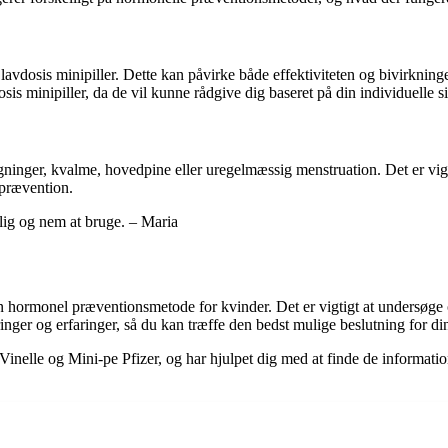
avdosis minipiller. Dette kan påvirke både effektiviteten og bivirkninge
is minipiller, da de vil kunne rådgive dig baseret på din individuelle si
ninger, kvalme, hovedpine eller uregelmæssig menstruation. Det er vig
 prævention.
lig og nem at bruge. – Maria
n hormonel præventionsmetode for kvinder. Det er vigtigt at undersøge o
er og erfaringer, så du kan træffe den bedst mulige beslutning for din
er Vinelle og Mini-pe Pfizer, og har hjulpet dig med at finde de informati