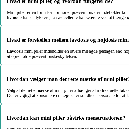
Hvad er mini piller, og hvordan fungerer de?
Mini piller er en form for hormonel prævention, der indeholder kun
livmoderhalsen tykkere, så sædcellerne har sværere ved at trænge 
Hvad er forskellen mellem lavdosis og højdosis mini 
Lavdosis mini piller indeholder en lavere mængde gestagen end højd
at opretholde præventionsbeskyttelsen.
Hvordan vælger man det rette mærke af mini piller
Valg af det rette mærke af mini piller afhænger af individuelle fak
Det er vigtigt at konsultere en læge eller sundhedspersonale for at få
Hvordan kan mini piller påvirke menstruationen?