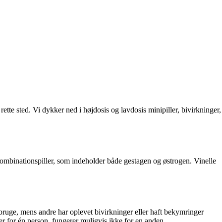
ette sted. Vi dykker ned i højdosis og lavdosis minipiller, bivirkninger,
kombinationspiller, som indeholder både gestagen og østrogen. Vinelle
 bruge, mens andre har oplevet bivirkninger eller haft bekymringer
er for én person, fungerer muligvis ikke for en anden.