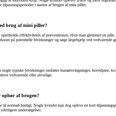
ængigt af individets krop. Nogle kvinder oplever lysere og mere regel
 tilpasningsperioder i starten af brugen af mini piller.
ed brug af mini piller?
t opretholde effektiviteten af præventionen. Hvis man glemmer en pille,
som på potentielle bivirkninger og søge lægehjælp ved vedvarende g
men nogle typiske bivirkninger omfatter humørsvingninger, hovedpine, k
ver vedvarende eller alvorlige.
er ophør af brugen?
bage til normalt hurtigt. Nogle kvinder kan dog opleve en kort tilpasning
r yderligere undersøgelser.