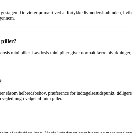
 gestagen. De virker primært ved at fortykke livmoderslimhinden, hvilke
igennem.
piller?
osis mini piller. Lavdosis mini piller giver normalt færre bivirkninge
?
torer såsom helbredsbehov, præference for indtagelsestidspunkt, tidlige
 vejledning i valget af mini piller.