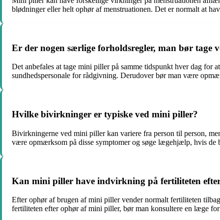
Mini piller kan have forskellige virkninger på menstruationen afh
blødninger eller helt ophør af menstruationen. Det er normalt at have
Er der nogen særlige forholdsregler, man bør tage v
Det anbefales at tage mini piller på samme tidspunkt hver dag for a
sundhedspersonale for rådgivning. Derudover bør man være opmærk
Hvilke bivirkninger er typiske ved mini piller?
Bivirkningerne ved mini piller kan variere fra person til person, 
være opmærksom på disse symptomer og søge lægehjælp, hvis de bli
Kan mini piller have indvirkning på fertiliteten eft
Efter ophør af brugen af mini piller vender normalt fertiliteten til
fertiliteten efter ophør af mini piller, bør man konsultere en læge fo