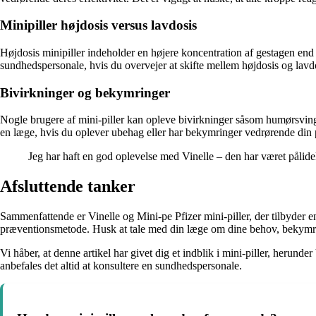
Minipiller højdosis versus lavdosis
Højdosis minipiller indeholder en højere koncentration af gestagen end l
sundhedspersonale, hvis du overvejer at skifte mellem højdosis og lavdos
Bivirkninger og bekymringer
Nogle brugere af mini-piller kan opleve bivirkninger såsom humørsving
en læge, hvis du oplever ubehag eller har bekymringer vedrørende din
Jeg har haft en god oplevelse med Vinelle – den har været pålide
Afsluttende tanker
Sammenfattende er Vinelle og Mini-pe Pfizer mini-piller, der tilbyder e
præventionsmetode. Husk at tale med din læge om dine behov, bekymring
Vi håber, at denne artikel har givet dig et indblik i mini-piller, herund
anbefales det altid at konsultere en sundhedspersonale.