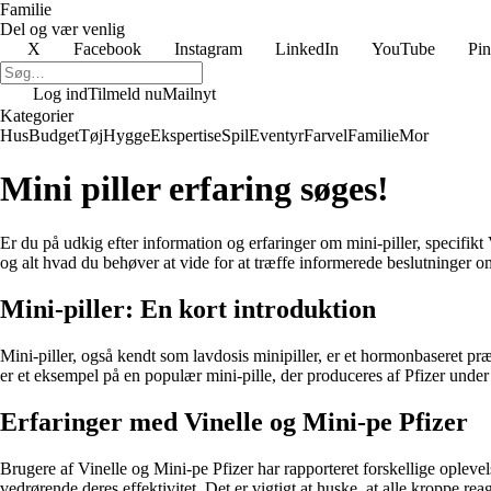
Familie
Del og vær venlig
X
Facebook
Instagram
LinkedIn
YouTube
Pin
Log ind
Tilmeld nu
Mailnyt
Kategorier
Hus
Budget
Tøj
Hygge
Ekspertise
Spil
Eventyr
Farvel
Familie
Mor
Mini piller erfaring søges!
Er du på udkig efter information og erfaringer om mini-piller, specifikt
og alt hvad du behøver at vide for at træffe informerede beslutninger 
Mini-piller: En kort introduktion
Mini-piller, også kendt som lavdosis minipiller, er et hormonbaseret p
er et eksempel på en populær mini-pille, der produceres af Pfizer unde
Erfaringer med Vinelle og Mini-pe Pfizer
Brugere af Vinelle og Mini-pe Pfizer har rapporteret forskellige oplev
vedrørende deres effektivitet. Det er vigtigt at huske, at alle kroppe r