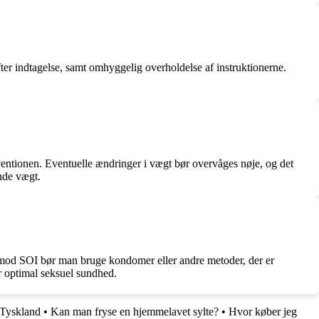
efter indtagelse, samt omhyggelig overholdelse af instruktionerne.
entionen. Eventuelle ændringer i vægt bør overvåges nøje, og det
nde vægt.
se mod SOI bør man bruge kondomer eller andre metoder, der er
or optimal seksuel sundhed.
i Tyskland
•
Kan man fryse en hjemmelavet sylte?
•
Hvor køber jeg