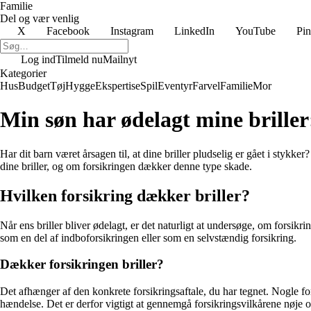
Familie
Del og vær venlig
X
Facebook
Instagram
LinkedIn
YouTube
Pin
Log ind
Tilmeld nu
Mailnyt
Kategorier
Hus
Budget
Tøj
Hygge
Ekspertise
Spil
Eventyr
Farvel
Familie
Mor
Min søn har ødelagt mine briller
Har dit barn været årsagen til, at dine briller pludselig er gået i stykke
dine briller, og om forsikringen dækker denne type skade.
Hvilken forsikring dækker briller?
Når ens briller bliver ødelagt, er det naturligt at undersøge, om forsikri
som en del af indboforsikringen eller som en selvstændig forsikring.
Dækker forsikringen briller?
Det afhænger af den konkrete forsikringsaftale, du har tegnet. Nogle fo
hændelse. Det er derfor vigtigt at gennemgå forsikringsvilkårene nøje og