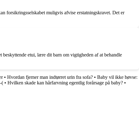
an forsikringsselskabet muligvis afvise erstatningskravet. Det er
et beskyttende etui, lære dit barn om vigtigheden af at behandle
er
•
Hvordan fjerner man indtørret urin fra sofa?
•
Baby vil ikke bøvse:
-(
•
Hvilken skade kan hårfarvning egentlig forårsage på baby?
•