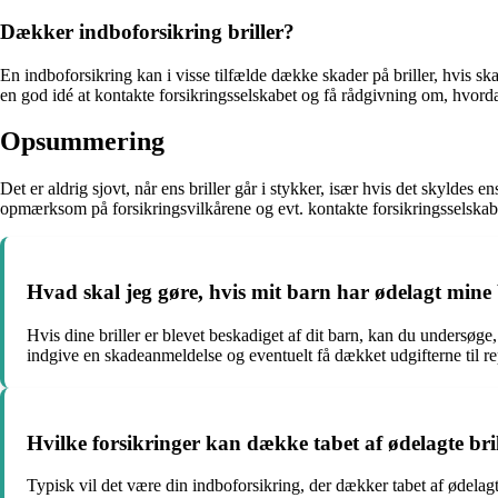
Dækker indboforsikring briller?
En indboforsikring kan i visse tilfælde dække skader på briller, hvis
en god idé at kontakte forsikringsselskabet og få rådgivning om, hvorda
Opsummering
Det er aldrig sjovt, når ens briller går i stykker, især hvis det skyldes
opmærksom på forsikringsvilkårene og evt. kontakte forsikringsselskabe
Hvad skal jeg gøre, hvis mit barn har ødelagt mine b
Hvis dine briller er blevet beskadiget af dit barn, kan du undersøg
indgive en skadeanmeldelse og eventuelt få dækket udgifterne til repa
Hvilke forsikringer kan dække tabet af ødelagte bril
Typisk vil det være din indboforsikring, der dækker tabet af ødelagt