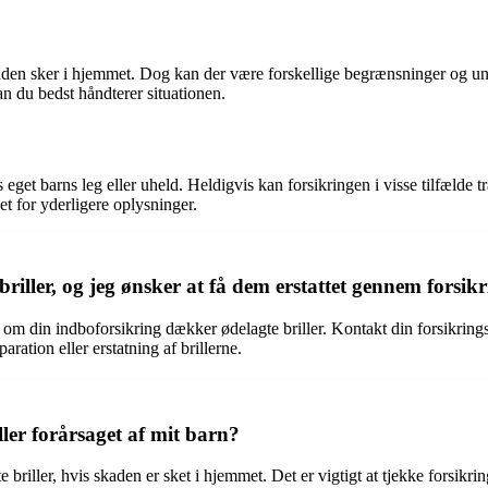
 skaden sker i hjemmet. Dog kan der være forskellige begrænsninger og 
n du bedst håndterer situationen.
 ens eget barns leg eller uheld. Heldigvis kan forsikringen i visse tilfæl
t for yderligere oplysninger.
riller, og jeg ønsker at få dem erstattet gennem forsik
e, om din indboforsikring dækker ødelagte briller. Kontakt din forsikri
ration eller erstatning af brillerne.
ler forårsaget af mit barn?
e briller, hvis skaden er sket i hjemmet. Det er vigtigt at tjekke forsik