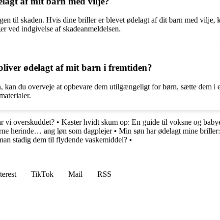
delagt af mit barn med vilje?
 til skaden. Hvis dine briller er blevet ødelagt af dit barn med vilje, k
nger ved indgivelse af skadeanmeldelsen.
bliver ødelagt af mit barn i fremtiden?
den, kan du overveje at opbevare dem utilgængeligt for børn, sætte dem i 
materialer.
ar vi overskuddet?
•
Kaster hvidt skum op: En guide til voksne og baby
erne herinde… ang løn som dagplejer
•
Min søn har ødelagt mine briller:
an stadig dem til flydende vaskemiddel?
•
terest
TikTok
Mail
RSS