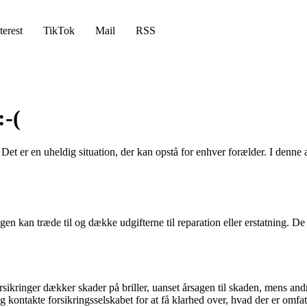
terest
TikTok
Mail
RSS
:-(
r? Det er en uheldig situation, der kan opstå for enhver forælder. I denne
ngen kan træde til og dække udgifterne til reparation eller erstatning. De 
rsikringer dækker skader på briller, uanset årsagen til skaden, mens an
 kontakte forsikringsselskabet for at få klarhed over, hvad der er omfat