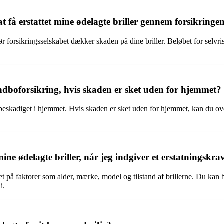
 at få erstattet mine ødelagte briller gennem forsikringe
før forsikringsselskabet dækker skaden på dine briller. Beløbet for selvr
indboforsikring, hvis skaden er sket uden for hjemmet?
 beskadiget i hjemmet. Hvis skaden er sket uden for hjemmet, kan du ov
ne ødelagte briller, når jeg indgiver et erstatningskra
et på faktorer som alder, mærke, model og tilstand af brillerne. Du kan b
i.