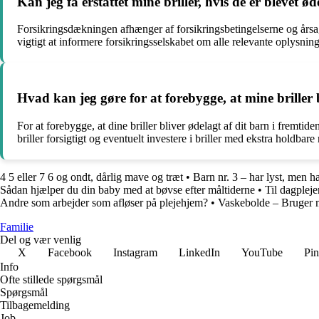
Kan jeg få erstattet mine briller, hvis de er blevet ø
Forsikringsdækningen afhænger af forsikringsbetingelserne og årsagen
vigtigt at informere forsikringsselskabet om alle relevante oplysni
Hvad kan jeg gøre for at forebygge, at mine briller 
For at forebygge, at dine briller bliver ødelagt af dit barn i fremti
briller forsigtigt og eventuelt investere i briller med ekstra holdbare 
4 5 eller 7 6 og ondt, dårlig mave og træt
•
Barn nr. 3 – har lyst, men h
Sådan hjælper du din baby med at bøvse efter måltiderne
•
Til dagplej
Andre som arbejder som afløser på plejehjem?
•
Vaskebolde – Bruger m
Familie
Del og vær venlig
X
Facebook
Instagram
LinkedIn
YouTube
Pin
Info
Ofte stillede spørgsmål
Spørgsmål
Tilbagemelding
Job