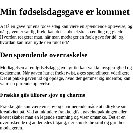
Min fødselsdagsgave er kommet
At få en gave før ens fødselsdag kan være en spændende oplevelse, og
når gaven er særlig fræk, kan det skabe ekstra spænding og glæde.
Hvordan reagerer man, når man modtager en fræk gave før tid, og
hvordan kan man nyde den fuldt ud?
Den spændende overraskelse
Modtagelsen af en fødselsdagsgave før tid kan vække nysgerrighed og
excitement. Når gaven har et frækt twist, øges spændingen yderligere.
Det at pakke gaven ud og opdage, hvad der gemmer sig indenfor, kan
være en pirrende oplevelse.
Frække gifs tilfører sjov og charme
Frække gifs kan være en sjov og charmerende måde at udtrykke sin
kreativitet på. Ved at inkludere frække gifs i gaveindpakningen eller
kortet skaber man en legende stemning og viser omtanke. Det er en
overraskende og anderledes tilgang, der kan skabe smil og grin hos
modtageren.