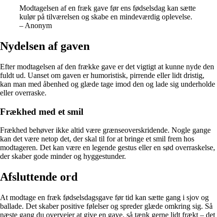
Modtagelsen af en fræk gave før ens fødselsdag kan sætte
kulør på tilværelsen og skabe en mindeværdig oplevelse.
– Anonym
Nydelsen af gaven
Efter modtagelsen af den frække gave er det vigtigt at kunne nyde den
fuldt ud. Uanset om gaven er humoristisk, pirrende eller lidt dristig,
kan man med åbenhed og glæde tage imod den og lade sig underholde
eller overraske.
Frækhed med et smil
Frækhed behøver ikke altid være grænseoverskridende. Nogle gange
kan det være netop det, der skal til for at bringe et smil frem hos
modtageren. Det kan være en legende gestus eller en sød overraskelse,
der skaber gode minder og hyggestunder.
Afsluttende ord
At modtage en fræk fødselsdagsgave før tid kan sætte gang i sjov og
ballade. Det skaber positive følelser og spreder glæde omkring sig. Så
næste gang du overvejer at give en gave, så tænk gerne lidt frækt – det