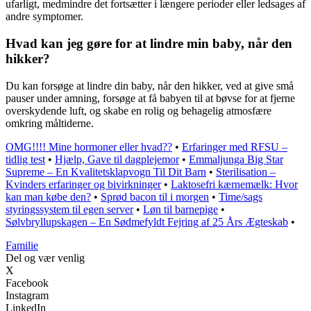
ufarligt, medmindre det fortsætter i længere perioder eller ledsages af
andre symptomer.
Hvad kan jeg gøre for at lindre min baby, når den
hikker?
Du kan forsøge at lindre din baby, når den hikker, ved at give små
pauser under amning, forsøge at få babyen til at bøvse for at fjerne
overskydende luft, og skabe en rolig og behagelig atmosfære
omkring måltiderne.
OMG!!!! Mine hormoner eller hvad??
•
Erfaringer med RFSU –
tidlig test
•
Hjælp, Gave til dagplejemor
•
Emmaljunga Big Star
Supreme – En Kvalitetsklapvogn Til Dit Barn
•
Sterilisation –
Kvinders erfaringer og bivirkninger
•
Laktosefri kærnemælk: Hvor
kan man købe den?
•
Sprød bacon til i morgen
•
Time/sags
styringssystem til egen server
•
Løn til barnepige
•
Sølvbryllupskagen – En Sødmefyldt Fejring af 25 Års Ægteskab
•
Familie
Del og vær venlig
X
Facebook
Instagram
LinkedIn