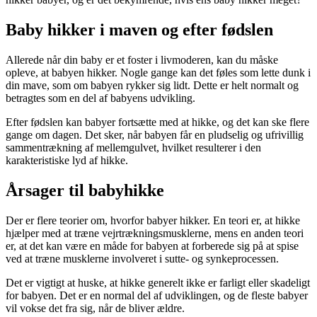
Baby hikker i maven og efter fødslen
Allerede når din baby er et foster i livmoderen, kan du måske
opleve, at babyen hikker. Nogle gange kan det føles som lette dunk i
din mave, som om babyen rykker sig lidt. Dette er helt normalt og
betragtes som en del af babyens udvikling.
Efter fødslen kan babyer fortsætte med at hikke, og det kan ske flere
gange om dagen. Det sker, når babyen får en pludselig og ufrivillig
sammentrækning af mellemgulvet, hvilket resulterer i den
karakteristiske lyd af hikke.
Årsager til babyhikke
Der er flere teorier om, hvorfor babyer hikker. En teori er, at hikke
hjælper med at træne vejrtrækningsmusklerne, mens en anden teori
er, at det kan være en måde for babyen at forberede sig på at spise
ved at træne musklerne involveret i sutte- og synkeprocessen.
Det er vigtigt at huske, at hikke generelt ikke er farligt eller skadeligt
for babyen. Det er en normal del af udviklingen, og de fleste babyer
vil vokse det fra sig, når de bliver ældre.