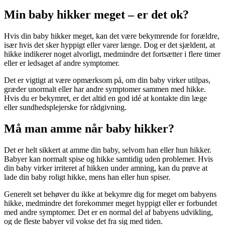
Min baby hikker meget – er det ok?
Hvis din baby hikker meget, kan det være bekymrende for forældre,
især hvis det sker hyppigt eller varer længe. Dog er det sjældent, at
hikke indikerer noget alvorligt, medmindre det fortsætter i flere timer
eller er ledsaget af andre symptomer.
Det er vigtigt at være opmærksom på, om din baby virker utilpas,
græder unormalt eller har andre symptomer sammen med hikke.
Hvis du er bekymret, er det altid en god idé at kontakte din læge
eller sundhedsplejerske for rådgivning.
Må man amme når baby hikker?
Det er helt sikkert at amme din baby, selvom han eller hun hikker.
Babyer kan normalt spise og hikke samtidig uden problemer. Hvis
din baby virker irriteret af hikken under amning, kan du prøve at
lade din baby roligt hikke, mens han eller hun spiser.
Generelt set behøver du ikke at bekymre dig for meget om babyens
hikke, medmindre det forekommer meget hyppigt eller er forbundet
med andre symptomer. Det er en normal del af babyens udvikling,
og de fleste babyer vil vokse det fra sig med tiden.