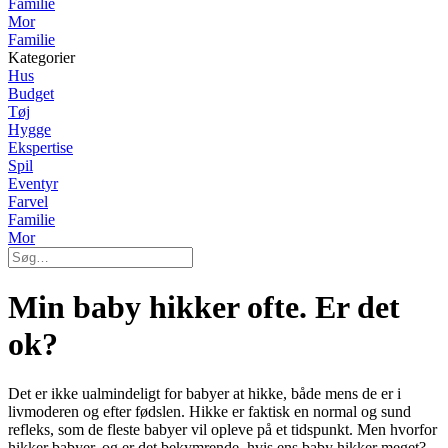
Familie
Mor
Familie
Kategorier
Hus
Budget
Tøj
Hygge
Ekspertise
Spil
Eventyr
Farvel
Familie
Mor
Min baby hikker ofte. Er det
ok?
Det er ikke ualmindeligt for babyer at hikke, både mens de er i
livmoderen og efter fødslen. Hikke er faktisk en normal og sund
refleks, som de fleste babyer vil opleve på et tidspunkt. Men hvorfor
hikker babyer, og er det bekymrende, hvis ens baby hikker meget?