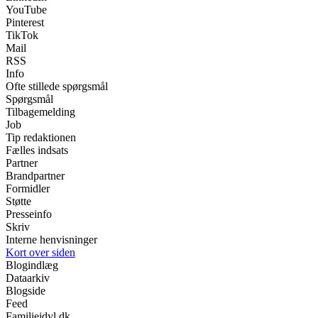
YouTube
Pinterest
TikTok
Mail
RSS
Info
Ofte stillede spørgsmål
Spørgsmål
Tilbagemelding
Job
Tip redaktionen
Fælles indsats
Partner
Brandpartner
Formidler
Støtte
Presseinfo
Skriv
Interne henvisninger
Kort over siden
Blogindlæg
Dataarkiv
Blogside
Feed
Familieidyl.dk