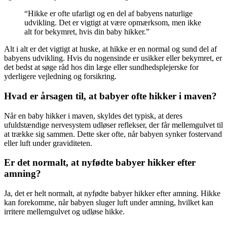
“Hikke er ofte ufarligt og en del af babyens naturlige
udvikling. Det er vigtigt at være opmærksom, men ikke
alt for bekymret, hvis din baby hikker.”
Alt i alt er det vigtigt at huske, at hikke er en normal og sund del af
babyens udvikling. Hvis du nogensinde er usikker eller bekymret, er
det bedst at søge råd hos din læge eller sundhedsplejerske for
yderligere vejledning og forsikring.
Hvad er årsagen til, at babyer ofte hikker i maven?
Når en baby hikker i maven, skyldes det typisk, at deres
ufuldstændige nervesystem udløser reflekser, der får mellemgulvet til
at trække sig sammen. Dette sker ofte, når babyen synker fostervand
eller luft under graviditeten.
Er det normalt, at nyfødte babyer hikker efter
amning?
Ja, det er helt normalt, at nyfødte babyer hikker efter amning. Hikke
kan forekomme, når babyen sluger luft under amning, hvilket kan
irritere mellemgulvet og udløse hikke.