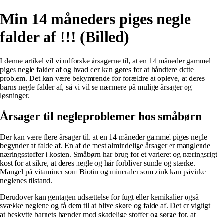
Min 14 måneders piges negle
falder af !!! (Billed)
I denne artikel vil vi udforske årsagerne til, at en 14 måneder gammel
piges negle falder af og hvad der kan gøres for at håndtere dette
problem. Det kan være bekymrende for forældre at opleve, at deres
barns negle falder af, så vi vil se nærmere på mulige årsager og
løsninger.
Årsager til negleproblemer hos småbørn
Der kan være flere årsager til, at en 14 måneder gammel piges negle
begynder at falde af. En af de mest almindelige årsager er manglende
næringsstoffer i kosten. Småbørn har brug for et varieret og næringsrigt
kost for at sikre, at deres negle og hår forbliver sunde og stærke.
Mangel på vitaminer som Biotin og mineraler som zink kan påvirke
neglenes tilstand.
Derudover kan gentagen udsættelse for fugt eller kemikalier også
svække neglene og få dem til at blive skøre og falde af. Det er vigtigt
at beskytte barnets hænder mod skadelige stoffer og sørge for, at