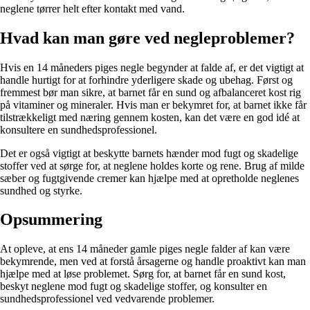
neglene tørrer helt efter kontakt med vand.
Hvad kan man gøre ved negleproblemer?
Hvis en 14 måneders piges negle begynder at falde af, er det vigtigt at
handle hurtigt for at forhindre yderligere skade og ubehag. Først og
fremmest bør man sikre, at barnet får en sund og afbalanceret kost rig
på vitaminer og mineraler. Hvis man er bekymret for, at barnet ikke får
tilstrækkeligt med næring gennem kosten, kan det være en god idé at
konsultere en sundhedsprofessionel.
Det er også vigtigt at beskytte barnets hænder mod fugt og skadelige
stoffer ved at sørge for, at neglene holdes korte og rene. Brug af milde
sæber og fugtgivende cremer kan hjælpe med at opretholde neglenes
sundhed og styrke.
Opsummering
At opleve, at ens 14 måneder gamle piges negle falder af kan være
bekymrende, men ved at forstå årsagerne og handle proaktivt kan man
hjælpe med at løse problemet. Sørg for, at barnet får en sund kost,
beskyt neglene mod fugt og skadelige stoffer, og konsulter en
sundhedsprofessionel ved vedvarende problemer.