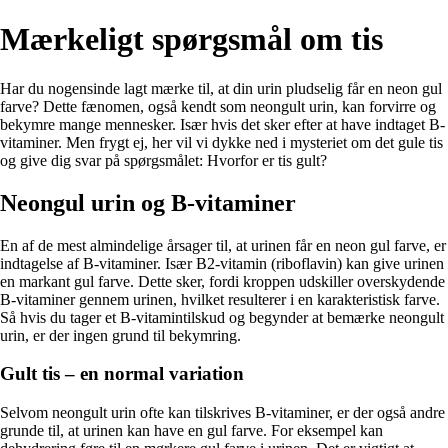
Mærkeligt spørgsmål om tis
Har du nogensinde lagt mærke til, at din urin pludselig får en neon gul
farve? Dette fænomen, også kendt som neongult urin, kan forvirre og
bekymre mange mennesker. Især hvis det sker efter at have indtaget B-
vitaminer. Men frygt ej, her vil vi dykke ned i mysteriet om det gule tis
og give dig svar på spørgsmålet: Hvorfor er tis gult?
Neongul urin og B-vitaminer
En af de mest almindelige årsager til, at urinen får en neon gul farve, er
indtagelse af B-vitaminer. Især B2-vitamin (riboflavin) kan give urinen
en markant gul farve. Dette sker, fordi kroppen udskiller overskydende
B-vitaminer gennem urinen, hvilket resulterer i en karakteristisk farve.
Så hvis du tager et B-vitamintilskud og begynder at bemærke neongult
urin, er der ingen grund til bekymring.
Gult tis – en normal variation
Selvom neongult urin ofte kan tilskrives B-vitaminer, er der også andre
grunde til, at urinen kan have en gul farve. For eksempel kan