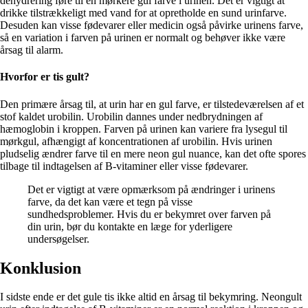
dehydrering føre til en mørkere gul farve i urinen. Det er vigtigt at
drikke tilstrækkeligt med vand for at opretholde en sund urinfarve.
Desuden kan visse fødevarer eller medicin også påvirke urinens farve,
så en variation i farven på urinen er normalt og behøver ikke være
årsag til alarm.
Hvorfor er tis gult?
Den primære årsag til, at urin har en gul farve, er tilstedeværelsen af et
stof kaldet urobilin. Urobilin dannes under nedbrydningen af
hæmoglobin i kroppen. Farven på urinen kan variere fra lysegul til
mørkgul, afhængigt af koncentrationen af urobilin. Hvis urinen
pludselig ændrer farve til en mere neon gul nuance, kan det ofte spores
tilbage til indtagelsen af B-vitaminer eller visse fødevarer.
Det er vigtigt at være opmærksom på ændringer i urinens
farve, da det kan være et tegn på visse
sundhedsproblemer. Hvis du er bekymret over farven på
din urin, bør du kontakte en læge for yderligere
undersøgelser.
Konklusion
I sidste ende er det gule tis ikke altid en årsag til bekymring. Neongult