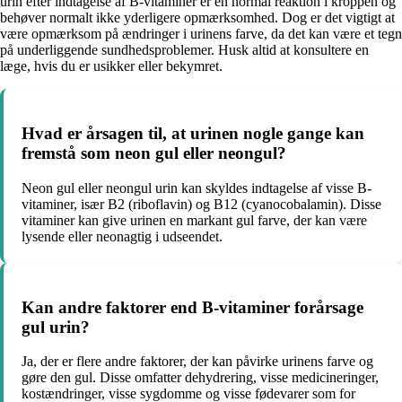
urin efter indtagelse af B-vitaminer er en normal reaktion i kroppen og
behøver normalt ikke yderligere opmærksomhed. Dog er det vigtigt at
være opmærksom på ændringer i urinens farve, da det kan være et tegn
på underliggende sundhedsproblemer. Husk altid at konsultere en
læge, hvis du er usikker eller bekymret.
Hvad er årsagen til, at urinen nogle gange kan
fremstå som neon gul eller neongul?
Neon gul eller neongul urin kan skyldes indtagelse af visse B-
vitaminer, især B2 (riboflavin) og B12 (cyanocobalamin). Disse
vitaminer kan give urinen en markant gul farve, der kan være
lysende eller neonagtig i udseendet.
Kan andre faktorer end B-vitaminer forårsage
gul urin?
Ja, der er flere andre faktorer, der kan påvirke urinens farve og
gøre den gul. Disse omfatter dehydrering, visse medicineringer,
kostændringer, visse sygdomme og visse fødevarer som for