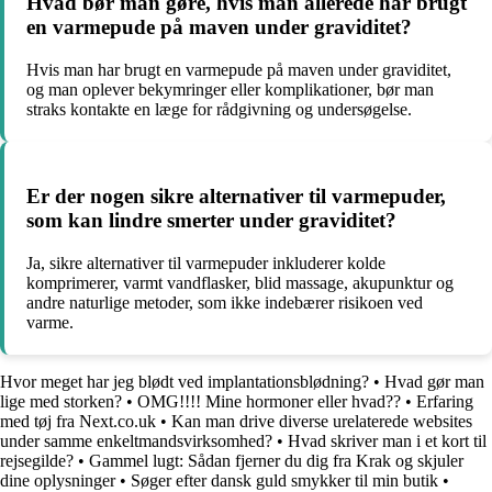
Hvad bør man gøre, hvis man allerede har brugt
en varmepude på maven under graviditet?
Hvis man har brugt en varmepude på maven under graviditet,
og man oplever bekymringer eller komplikationer, bør man
straks kontakte en læge for rådgivning og undersøgelse.
Er der nogen sikre alternativer til varmepuder,
som kan lindre smerter under graviditet?
Ja, sikre alternativer til varmepuder inkluderer kolde
komprimerer, varmt vandflasker, blid massage, akupunktur og
andre naturlige metoder, som ikke indebærer risikoen ved
varme.
Hvor meget har jeg blødt ved implantationsblødning?
•
Hvad gør man
lige med storken?
•
OMG!!!! Mine hormoner eller hvad??
•
Erfaring
med tøj fra Next.co.uk
•
Kan man drive diverse urelaterede websites
under samme enkeltmandsvirksomhed?
•
Hvad skriver man i et kort til
rejsegilde?
•
Gammel lugt: Sådan fjerner du dig fra Krak og skjuler
dine oplysninger
•
Søger efter dansk guld smykker til min butik
•