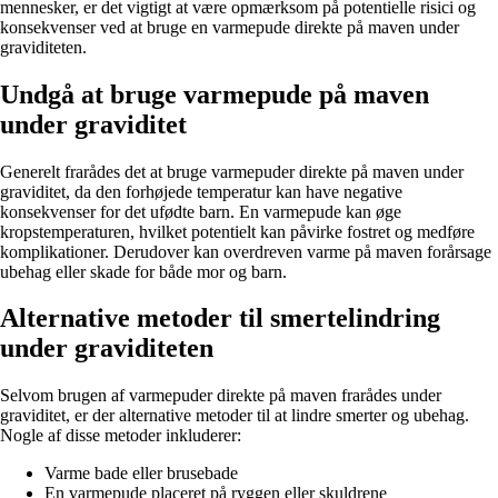
mennesker, er det vigtigt at være opmærksom på potentielle risici og
konsekvenser ved at bruge en varmepude direkte på maven under
graviditeten.
Undgå at bruge varmepude på maven
under graviditet
Generelt frarådes det at bruge varmepuder direkte på maven under
graviditet, da den forhøjede temperatur kan have negative
konsekvenser for det ufødte barn. En varmepude kan øge
kropstemperaturen, hvilket potentielt kan påvirke fostret og medføre
komplikationer. Derudover kan overdreven varme på maven forårsage
ubehag eller skade for både mor og barn.
Alternative metoder til smertelindring
under graviditeten
Selvom brugen af varmepuder direkte på maven frarådes under
graviditet, er der alternative metoder til at lindre smerter og ubehag.
Nogle af disse metoder inkluderer:
Varme bade eller brusebade
En varmepude placeret på ryggen eller skuldrene