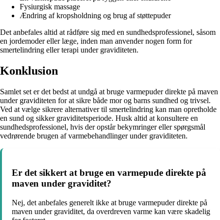
Fysiurgisk massage
Ændring af kropsholdning og brug af støttepuder
Det anbefales altid at rådføre sig med en sundhedsprofessionel, såsom
en jordemoder eller læge, inden man anvender nogen form for
smertelindring eller terapi under graviditeten.
Konklusion
Samlet set er det bedst at undgå at bruge varmepuder direkte på maven
under graviditeten for at sikre både mor og barns sundhed og trivsel.
Ved at vælge sikrere alternativer til smertelindring kan man opretholde
en sund og sikker graviditetsperiode. Husk altid at konsultere en
sundhedsprofessionel, hvis der opstår bekymringer eller spørgsmål
vedrørende brugen af varmebehandlinger under graviditeten.
Er det sikkert at bruge en varmepude direkte på
maven under graviditet?
Nej, det anbefales generelt ikke at bruge varmepuder direkte på
maven under graviditet, da overdreven varme kan være skadelig