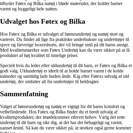
tilbyder Føtex og Bilka nattøj i bløde materialer, der holder barnet
varmt og hyggeligt hele natten.
Udvalget hos Føtex og Bilka
Hos Føtex og Bilka er udvalget af børneundertøj og nattøj stort og
varieret. Du finder alt lige fra praktiske underbukser og undertrøjer til
sjove og farverige boxershorts, der vil bringe smil på dit barns ansigt.
Med kvalitetsmærker som Føtex Undertøj kan du være sikker på at få
produkter af høj kvalitet til rimelige priser.
Specielt hvis du leder efter uldundertøj til dit barn, er Føtex og Bilka et
godt valg. Uldundertøj er ideelt til at holde barnet varmt i de kolde
måneder og samtidig lade huden ånde. Kig efter Føtexs udvalg af uld
undertøj, der omfatter alt fra undertrøjer til heldragter.
Sammenfatning
Valget af børneundertøj og nattøj er vigtigt for dit barns komfort og
velbefindende. Hos Føtex og Bilka finder du et bredt udvalg af
kvalitetsprodukter, der imødekommer ethvert behov. Vælg det rette
undertøj til dit barn og sikr dig, at det har det behageligt og varmt,
uanset årstid. Så kan du være sikker på, at storken også gerne kommer