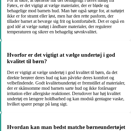
For at sikre, at børnene har det behageligt i deres nattøj fra
Føtex, er det vigtigt at vælge materialer, der er bløde og
behagelige mod barnets hud. Man bør også sørge for, at nattøjet
ikke er for stramt eller løst, men har den rette pasform, der
tillader barnet at bevæge sig frit og komfortabelt. Det er også en
god idé at vælge nattøj i åndbare materialer, der regulerer
temperaturen og sikrer en behagelig søvnkvalitet.
Hvorfor er det vigtigt at vælge undertøj i god
kvalitet til børn?
Det er vigtigt at vælge undertøj i god kvalitet til børn, da det
direkte berører deres hud og kan påvirke deres komfort og
velbefindende. Godt kvalitetsundertøj er fremstillet af materialer,
der er skånsomme mod barnets sarte hud og ikke forårsager
irritation eller allergiske reaktioner. Derudover har høj kvalitet
undertøj en længere holdbarhed og kan modstå gentagne vaske,
hvilket sparer penge på lang sigt.
Hvordan kan man bedst matche børneundertøjet