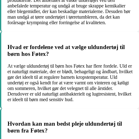
produkterne. Det anbefales at vaske undertøjet ved den
anbefalede temperatur og undgå at bruge skrappe kemikalier
eller blegemidler, der kan beskadige materialerne. Desuden bør
man undgå at tørre undertøjet i tørretumbleren, da det kan
forårsage krympning eller forringelse af kvaliteten.
Hvad er fordelene ved at vælge uldundertøj til
børn hos Føtex?
At vælge uldundertøj til børn hos Føtex har flere fordele. Uld er
et naturligt materiale, der er blødt, behageligt og åndbart, hvilket
gør det ideelt til at regulere barnets kropstemperatur. Uld
undertøj er også kendt for at være varmt om vinteren og køligt
om sommeren, hvilket gør det velegnet til alle årstider.
Derudover er uld naturligt antibakterielt og lugtresistent, hvilket
er ideelt til børn med sensitiv hud.
Hvordan kan man bedst pleje uldundertøj til
børn fra Føtex?