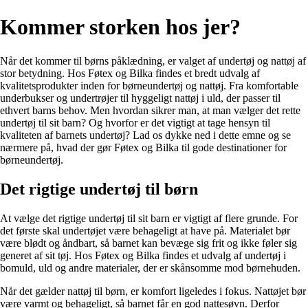
Kommer storken hos jer?
Når det kommer til børns påklædning, er valget af undertøj og nattøj af
stor betydning. Hos Føtex og Bilka findes et bredt udvalg af
kvalitetsprodukter inden for børneundertøj og nattøj. Fra komfortable
underbukser og undertrøjer til hyggeligt nattøj i uld, der passer til
ethvert barns behov. Men hvordan sikrer man, at man vælger det rette
undertøj til sit barn? Og hvorfor er det vigtigt at tage hensyn til
kvaliteten af barnets undertøj? Lad os dykke ned i dette emne og se
nærmere på, hvad der gør Føtex og Bilka til gode destinationer for
børneundertøj.
Det rigtige undertøj til børn
At vælge det rigtige undertøj til sit barn er vigtigt af flere grunde. For
det første skal undertøjet være behageligt at have på. Materialet bør
være blødt og åndbart, så barnet kan bevæge sig frit og ikke føler sig
generet af sit tøj. Hos Føtex og Bilka findes et udvalg af undertøj i
bomuld, uld og andre materialer, der er skånsomme mod børnehuden.
Når det gælder nattøj til børn, er komfort ligeledes i fokus. Nattøjet bør
være varmt og behageligt, så barnet får en god nattesøvn. Derfor