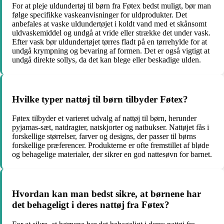
For at pleje uldundertøj til børn fra Føtex bedst muligt, bør man
følge specifikke vaskeanvisninger for uldprodukter. Det
anbefales at vaske uldundertøjet i koldt vand med et skånsomt
uldvaskemiddel og undgå at vride eller strække det under vask.
Efter vask bør uldundertøjet tørres fladt på en tørrehylde for at
undgå krympning og bevaring af formen. Det er også vigtigt at
undgå direkte sollys, da det kan blege eller beskadige ulden.
Hvilke typer nattøj til børn tilbyder Føtex?
Føtex tilbyder et varieret udvalg af nattøj til børn, herunder
pyjamas-sæt, natdragter, natskjorter og natbukser. Nattøjet fås i
forskellige størrelser, farver og designs, der passer til børns
forskellige præferencer. Produkterne er ofte fremstillet af bløde
og behagelige materialer, der sikrer en god nattesøvn for barnet.
Hvordan kan man bedst sikre, at børnene har
det behageligt i deres nattøj fra Føtex?