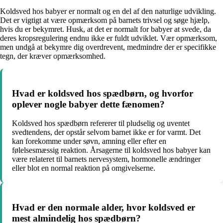
Koldsved hos babyer er normalt og en del af den naturlige udvikling.
Det er vigtigt at være opmærksom på barnets trivsel og søge hjælp,
hvis du er bekymret. Husk, at det er normalt for babyer at svede, da
deres kropsregulering endnu ikke er fuldt udviklet. Vær opmærksom,
men undgå at bekymre dig overdrevent, medmindre der er specifikke
tegn, der kræver opmærksomhed.
Hvad er koldsved hos spædbørn, og hvorfor
oplever nogle babyer dette fænomen?
Koldsved hos spædbørn refererer til pludselig og uventet
svedtendens, der opstår selvom barnet ikke er for varmt. Det
kan forekomme under søvn, amning eller efter en
følelsesmæssig reaktion. Årsagerne til koldsved hos babyer kan
være relateret til barnets nervesystem, hormonelle ændringer
eller blot en normal reaktion på omgivelserne.
Hvad er den normale alder, hvor koldsved er
mest almindelig hos spædbørn?