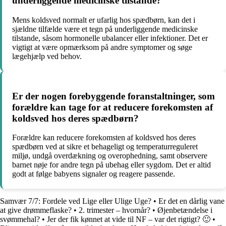
underliggende medicinske tilstande?
Mens koldsved normalt er ufarlig hos spædbørn, kan det i
sjældne tilfælde være et tegn på underliggende medicinske
tilstande, såsom hormonelle ubalancer eller infektioner. Det er
vigtigt at være opmærksom på andre symptomer og søge
lægehjælp ved behov.
Er der nogen forebyggende foranstaltninger, som
forældre kan tage for at reducere forekomsten af
koldsved hos deres spædbørn?
Forældre kan reducere forekomsten af koldsved hos deres
spædbørn ved at sikre et behageligt og temperaturreguleret
miljø, undgå overdækning og overophedning, samt observere
barnet nøje for andre tegn på ubehag eller sygdom. Det er altid
godt at følge babyens signaler og reagere passende.
Samvær 7/7: Fordele ved Lige eller Ulige Uge?
•
Er det en dårlig vane
at give drømmeflaske?
•
2. trimester – hvornår?
•
Øjenbetændelse i
svømmehal?
•
Jer der fik kønnet at vide til NF – var det rigtigt? 🙂
•