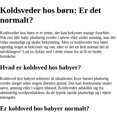
Koldsveder hos børn: Er det
normalt?
Koldsveder hos børn er et emne, der kan bekymre mange forældre.
Når ens lille baby pludselig sveder i søvne eller under amning, kan det
virke unaturligt og skabe bekymring. Men er koldsveder hos børn
egentlig noget at bekymre sig om, eller er det en helt normal del af
udviklingen? Lad os dykke ned i dette emne for at få en bedre
forståelse.
Hvad er koldsved hos babyer?
Koldsved hos babyer refererer til situationer, hvor barnet pludselig
sveder meget uden nogen åbenlys grund. Det kan forekomme under
søvn, amning eller i vågen tilstand. Koldsveder adskiller sig fra
almindelig svedproduktion, da de typisk opstår pludseligt og i større
mængder.
Er koldsved hos babyer normalt?