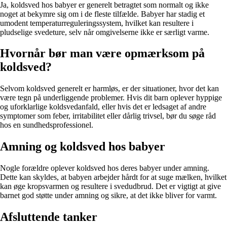
Ja, koldsved hos babyer er generelt betragtet som normalt og ikke
noget at bekymre sig om i de fleste tilfælde. Babyer har stadig et
umodent temperaturreguleringssystem, hvilket kan resultere i
pludselige svedeture, selv når omgivelserne ikke er særligt varme.
Hvornår bør man være opmærksom på
koldsved?
Selvom koldsved generelt er harmløs, er der situationer, hvor det kan
være tegn på underliggende problemer. Hvis dit barn oplever hyppige
og uforklarlige koldsvedanfald, eller hvis det er ledsaget af andre
symptomer som feber, irritabilitet eller dårlig trivsel, bør du søge råd
hos en sundhedsprofessionel.
Amning og koldsved hos babyer
Nogle forældre oplever koldsved hos deres babyer under amning.
Dette kan skyldes, at babyen arbejder hårdt for at suge mælken, hvilket
kan øge kropsvarmen og resultere i svedudbrud. Det er vigtigt at give
barnet god støtte under amning og sikre, at det ikke bliver for varmt.
Afsluttende tanker