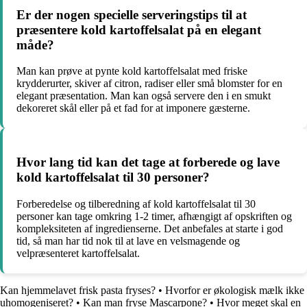
Er der nogen specielle serveringstips til at
præsentere kold kartoffelsalat på en elegant
måde?
Man kan prøve at pynte kold kartoffelsalat med friske
krydderurter, skiver af citron, radiser eller små blomster for en
elegant præsentation. Man kan også servere den i en smukt
dekoreret skål eller på et fad for at imponere gæsterne.
Hvor lang tid kan det tage at forberede og lave
kold kartoffelsalat til 30 personer?
Forberedelse og tilberedning af kold kartoffelsalat til 30
personer kan tage omkring 1-2 timer, afhængigt af opskriften og
kompleksiteten af ingredienserne. Det anbefales at starte i god
tid, så man har tid nok til at lave en velsmagende og
velpræsenteret kartoffelsalat.
Kan hjemmelavet frisk pasta fryses?
•
Hvorfor er økologisk mælk ikke
uhomogeniseret?
•
Kan man fryse Mascarpone?
•
Hvor meget skal en