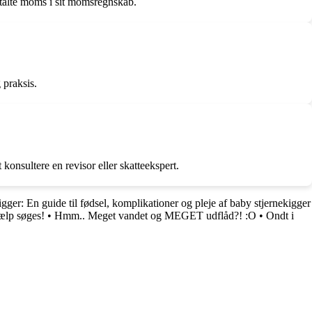
talte moms i sit momsregnskab.
 praksis.
onsultere en revisor eller skatteekspert.
igger: En guide til fødsel, komplikationer og pleje af baby stjernekigger
jælp søges!
•
Hmm.. Meget vandet og MEGET udflåd?! :O
•
Ondt i