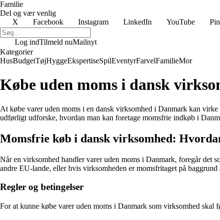
Familie
Del og vær venlig
X
Facebook
Instagram
LinkedIn
YouTube
Pin
Log ind
Tilmeld nu
Mailnyt
Kategorier
Hus
Budget
Tøj
Hygge
Ekspertise
Spil
Eventyr
Farvel
Familie
Mor
Købe uden moms i dansk virkso
At købe varer uden moms i en dansk virksomhed i Danmark kan virke som 
udførligt udforske, hvordan man kan foretage momsfrie indkøb i Danmar
Momsfrie køb i dansk virksomhed: Hvordan
Når en virksomhed handler varer uden moms i Danmark, foregår det som
andre EU-lande, eller hvis virksomheden er momsfritaget på baggrund af
Regler og betingelser
For at kunne købe varer uden moms i Danmark som virksomhed skal føl