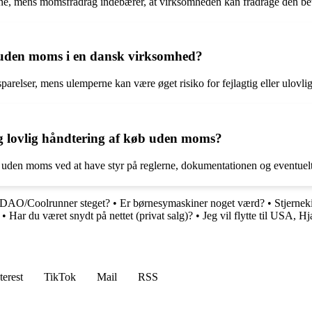
rne, mens momsfradrag indebærer, at virksomheden kan fradrage den be
r uden moms i en dansk virksomhed?
elser, mens ulemperne kan være øget risiko for fejlagtig eller ulovlig
g lovlig håndtering af køb uden moms?
uden moms ved at have styr på reglerne, dokumentationen og eventuelt k
å DAO/Coolrunner steget?
•
Er børnesymaskiner noget værd?
•
Stjernek
•
Har du været snydt på nettet (privat salg)?
•
Jeg vil flytte til USA, H
terest
TikTok
Mail
RSS