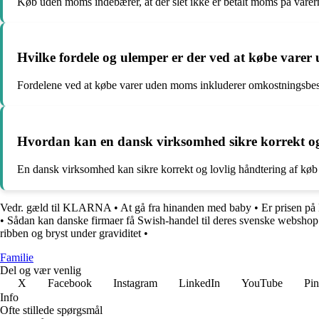
Køb uden moms indebærer, at der slet ikke er betalt moms på vare
Hvilke fordele og ulemper er der ved at købe vare
Fordelene ved at købe varer uden moms inkluderer omkostningsbespar
Hvordan kan en dansk virksomhed sikre korrekt o
En dansk virksomhed kan sikre korrekt og lovlig håndtering af køb 
Vedr. gæld til KLARNA
•
At gå fra hinanden med baby
•
Er prisen p
•
Sådan kan danske firmaer få Swish-handel til deres svenske webshop
ribben og bryst under graviditet
•
Familie
Del og vær venlig
X
Facebook
Instagram
LinkedIn
YouTube
Pin
Info
Ofte stillede spørgsmål