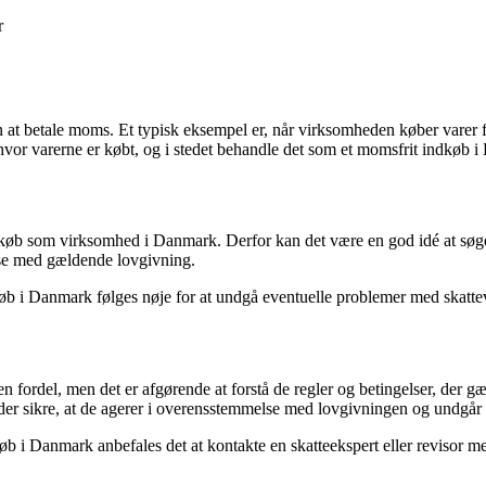
r
 at betale moms. Et typisk eksempel er, når virksomheden køber varer fr
 hvor varerne er købt, og i stedet behandle det som et momsfrit indkøb 
b som virksomhed i Danmark. Derfor kan det være en god idé at søge pro
else med gældende lovgivning.
e køb i Danmark følges nøje for at undgå eventuelle problemer med skatte
fordel, men det er afgørende at forstå de regler og betingelser, der 
eder sikre, at de agerer i overensstemmelse med lovgivningen og undgår
køb i Danmark anbefales det at kontakte en skatteekspert eller revisor 