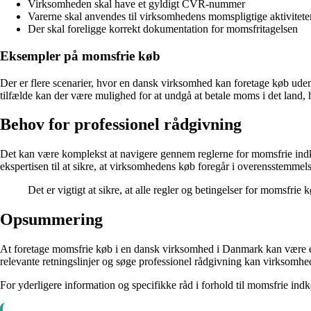
Virksomheden skal have et gyldigt CVR-nummer
Varerne skal anvendes til virksomhedens momspligtige aktivitete
Der skal foreligge korrekt dokumentation for momsfritagelsen
Eksempler på momsfrie køb
Der er flere scenarier, hvor en dansk virksomhed kan foretage køb uden
tilfælde kan der være mulighed for at undgå at betale moms i det land,
Behov for professionel rådgivning
Det kan være komplekst at navigere gennem reglerne for momsfrie indkø
ekspertisen til at sikre, at virksomhedens køb foregår i overensstemm
Det er vigtigt at sikre, at alle regler og betingelser for momsfri
Opsummering
At foretage momsfrie køb i en dansk virksomhed i Danmark kan være en 
relevante retningslinjer og søge professionel rådgivning kan virksomh
For yderligere information og specifikke råd i forhold til momsfrie ind