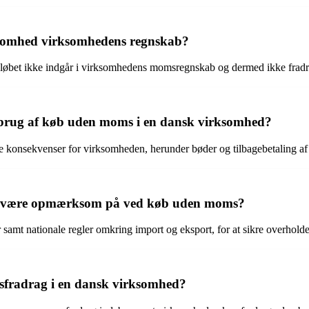
somhed virksomhedens regnskab?
et ikke indgår i virksomhedens momsregnskab og dermed ikke fradrag
isbrug af køb uden moms i en dansk virksomhed?
 konsekvenser for virksomheden, herunder bøder og tilbagebetaling a
hed være opmærksom på ved køb uden moms?
 nationale regler omkring import og eksport, for at sikre overhold
fradrag i en dansk virksomhed?