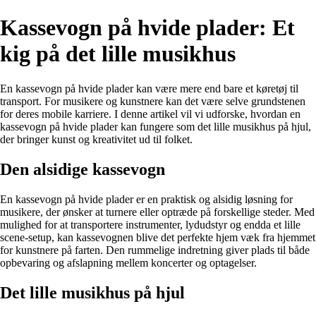
Kassevogn på hvide plader: Et
kig på det lille musikhus
En kassevogn på hvide plader kan være mere end bare et køretøj til
transport. For musikere og kunstnere kan det være selve grundstenen
for deres mobile karriere. I denne artikel vil vi udforske, hvordan en
kassevogn på hvide plader kan fungere som det lille musikhus på hjul,
der bringer kunst og kreativitet ud til folket.
Den alsidige kassevogn
En kassevogn på hvide plader er en praktisk og alsidig løsning for
musikere, der ønsker at turnere eller optræde på forskellige steder. Med
mulighed for at transportere instrumenter, lydudstyr og endda et lille
scene-setup, kan kassevognen blive det perfekte hjem væk fra hjemmet
for kunstnere på farten. Den rummelige indretning giver plads til både
opbevaring og afslapning mellem koncerter og optagelser.
Det lille musikhus på hjul