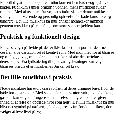
Forestil dig at trække op til en intim koncert i en kassevogn på hvide
plader. Publikum samles omkring vognen, mens musikken fylder
rummet. Med akustikken fra vognens indre skaber denne unikke
setting en nærværende og personlig oplevelse for både kunstnere og
tilhørere. Det lille musikhus på hjul bringer mennesker sammen
gennem musikken på en måde, som store scener sjældent kan.
Praktisk og funktionelt design
En kassevogn på hvide plader er ikke kun et transportmiddel, men
også en arbejdsstation og et kreativt rum. Med mulighed for at tilpasse
og ombygge vognens indre, kan musikere skabe det perfekte setup til
deres behov. Fra lydisolering til opbevaringsløsninger kan vognen
tilpasses præcis efter musikernes ønsker og krav.
Det lille musikhus i praksis
Nogle musikere har gjort kassevognen til deres primære base, hvor de
både bor og arbejder. Med solpaneler til strømforsyning, vandtanke og
gasblus kan vognen fungere som en selvstændig enhed, der giver
frihed til at rejse og optræde hvor som helst. Det lille musikhus på hjul
bliver et symbol på uafhængighed og kreativitet for de musikere, der
vælger at leve livet på vejen.