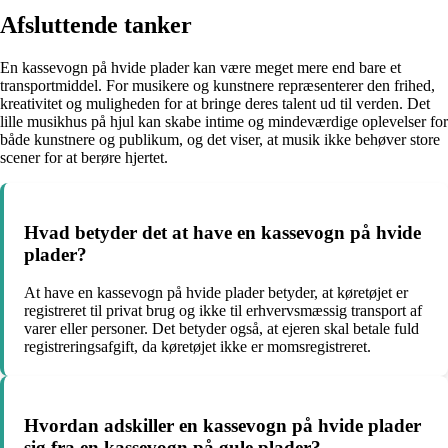
Afsluttende tanker
En kassevogn på hvide plader kan være meget mere end bare et
transportmiddel. For musikere og kunstnere repræsenterer den frihed,
kreativitet og muligheden for at bringe deres talent ud til verden. Det
lille musikhus på hjul kan skabe intime og mindeværdige oplevelser for
både kunstnere og publikum, og det viser, at musik ikke behøver store
scener for at berøre hjertet.
Hvad betyder det at have en kassevogn på hvide
plader?
At have en kassevogn på hvide plader betyder, at køretøjet er
registreret til privat brug og ikke til erhvervsmæssig transport af
varer eller personer. Det betyder også, at ejeren skal betale fuld
registreringsafgift, da køretøjet ikke er momsregistreret.
Hvordan adskiller en kassevogn på hvide plader
sig fra en kassevogn på gule plader?