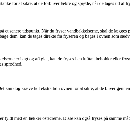
tanke for at sikre, at de forbliver lækre og sprøde, når de tages ud af f
å et senere tidspunkt. Når du fryser vandbakkelserne, skal de lægges på 
at bage dem, kan de tages direkte fra fryseren og bages i ovnen som sædv
lserne er bagt og afkølet, kan de fryses i en lufttæt beholder eller frys
es sprødhed.
Det kan dog kræve lidt ekstra tid i ovnen for at sikre, at de bliver ge
 er fyldt med en lækker ostecreme. Disse kan også fryses på samme måde