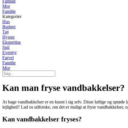
Familie
Mor
Familie
Kategorier
Hus
Budget
Tøj
Hygge
Ekspertise
Spil
Eventyr
Farvel
Familie
Mor
Kan man fryse vandbakkelser?
At bage vandbakkelser er en kunst i sig selv. Disse luftige og sprøde 
lejlighed? Lad os udforske, om det er muligt at fryse vandbakkelser, 
Kan vandbakkelser fryses?