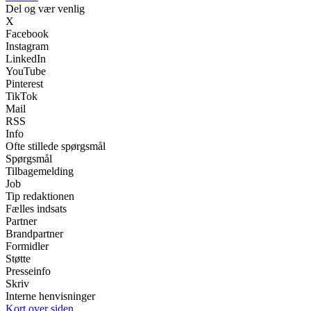
Del og vær venlig
X
Facebook
Instagram
LinkedIn
YouTube
Pinterest
TikTok
Mail
RSS
Info
Ofte stillede spørgsmål
Spørgsmål
Tilbagemelding
Job
Tip redaktionen
Fælles indsats
Partner
Brandpartner
Formidler
Støtte
Presseinfo
Skriv
Interne henvisninger
Kort over siden