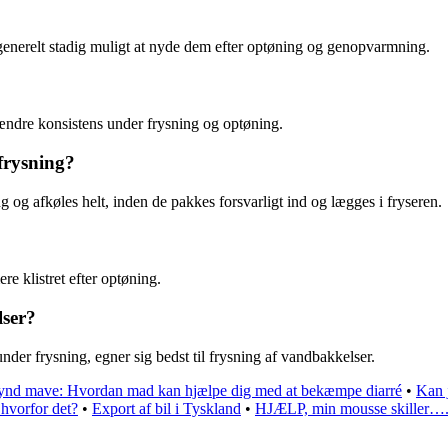
enerelt stadig muligt at nyde dem efter optøning og genopvarmning.
 ændre konsistens under frysning og optøning.
 frysning?
g og afkøles helt, inden de pakkes forsvarligt ind og lægges i fryseren.
re klistret efter optøning.
lser?
nder frysning, egner sig bedst til frysning af vandbakkelser.
nd mave: Hvordan mad kan hjælpe dig med at bekæmpe diarré
•
Kan j
hvorfor det?
•
Export af bil i Tyskland
•
HJÆLP, min mousse skiller….