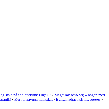
eg stole på et hjerteblink i uge 6?
•
Meget lav beta-hcg – nogen med
.panik!
•
Kort til navngivningsdag
•
Bund/madras i slyngevugge?
•