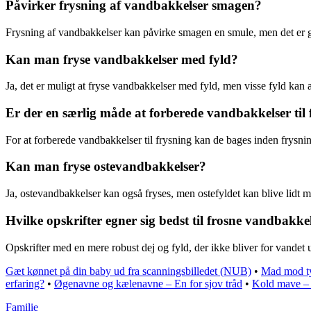
Påvirker frysning af vandbakkelser smagen?
Frysning af vandbakkelser kan påvirke smagen en smule, men det er g
Kan man fryse vandbakkelser med fyld?
Ja, det er muligt at fryse vandbakkelser med fyld, men visse fyld kan
Er der en særlig måde at forberede vandbakkelser til
For at forberede vandbakkelser til frysning kan de bages inden frysnin
Kan man fryse ostevandbakkelser?
Ja, ostevandbakkelser kan også fryses, men ostefyldet kan blive lidt me
Hvilke opskrifter egner sig bedst til frosne vandbakke
Opskrifter med en mere robust dej og fyld, der ikke bliver for vandet u
Gæt kønnet på din baby ud fra scanningsbilledet (NUB)
•
Mad mod ty
erfaring?
•
Øgenavne og kælenavne – En for sjov tråd
•
Kold mave – 
Familie