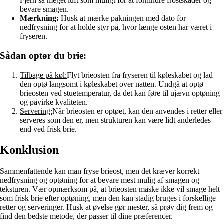
Fjern så meget luft som muligt for at forhindre frostskader og
bevare smagen.
Mærkning:
Husk at mærke pakningen med dato for
nedfrysning for at holde styr på, hvor længe osten har været i
fryseren.
Sådan optør du brie:
Tilbage på køl:
Flyt brieosten fra fryseren til køleskabet og lad
den optø langsomt i køleskabet over natten. Undgå at optø
brieosten ved stuetemperatur, da det kan føre til ujævn optøning
og påvirke kvaliteten.
Servering:
Når brieosten er optøet, kan den anvendes i retter eller
serveres som den er, men strukturen kan være lidt anderledes
end ved frisk brie.
Konklusion
Sammenfattende kan man fryse brieost, men det kræver korrekt
nedfrysning og optøning for at bevare mest mulig af smagen og
teksturen. Vær opmærksom på, at brieosten måske ikke vil smage helt
som frisk brie efter optøning, men den kan stadig bruges i forskellige
retter og serveringer. Husk at øvelse gør mester, så prøv dig frem og
find den bedste metode, der passer til dine præferencer.