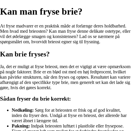
Kan man fryse brie?
At fryse madvarer er en praktisk måde at forlænge deres holdbarhed.
Men hvad med brieosten? Kan man fryse denne delikate ostetype, eller
vil det ødelægge smagen og konsistensen? Lad os se nærmere på
spørgsmålet om, hvorvidt brieost egner sig til frysning.
Kan brie fryses?
Ja, det er muligt at fryse brieost, men det er vigtigt at være opmærksom
på nogle faktorer. Brie er en blød ost med en høj fedtprocent, hvilket
kan påvirke strukturen, når den fryses og optøes. Resultatet kan variere
afhængigt af den specifikke type brie, men generelt set kan det lade sig
gøre, hvis det gøres korrekt.
Sådan fryser du brie korrekt:
Nedkøling:
Sørg for at brieosten er frisk og af god kvalitet,
inden du fryser den. Undgå at fryse en brieost, der allerede har
været åbnet i længere tid.
Pakning:
Indpak brieosten lufttæt i plastfolie eller frysepose.