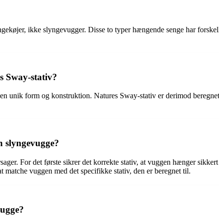
ngekøjer, ikke slyngevugger. Disse to typer hængende senge har forskel
s Sway-stativ?
r en unik form og konstruktion. Natures Sway-stativ er derimod beregne
 en slyngevugge?
årsager. For det første sikrer det korrekte stativ, at vuggen hænger sikkert
at matche vuggen med det specifikke stativ, den er beregnet til.
vugge?