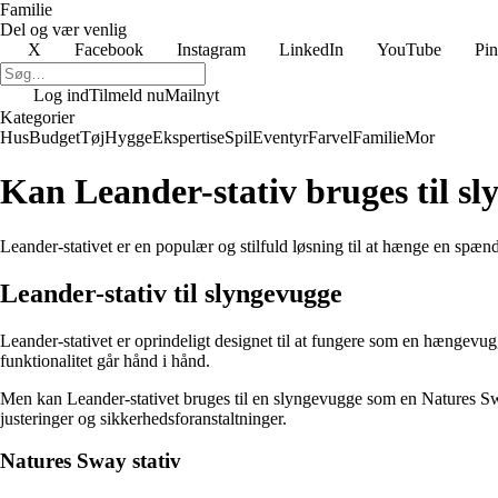
Familie
Del og vær venlig
X
Facebook
Instagram
LinkedIn
YouTube
Pin
Log ind
Tilmeld nu
Mailnyt
Kategorier
Hus
Budget
Tøj
Hygge
Ekspertise
Spil
Eventyr
Farvel
Familie
Mor
Kan Leander-stativ bruges til s
Leander-stativet er en populær og stilfuld løsning til at hænge en sp
Leander-stativ til slyngevugge
Leander-stativet er oprindeligt designet til at fungere som en hængevug
funktionalitet går hånd i hånd.
Men kan Leander-stativet bruges til en slyngevugge som en Natures Sway 
justeringer og sikkerhedsforanstaltninger.
Natures Sway stativ