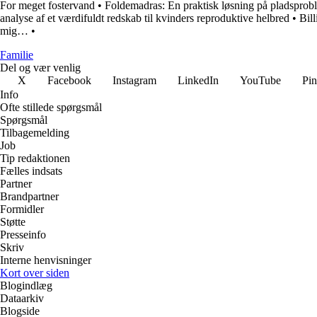
For meget fostervand
•
Foldemadras: En praktisk løsning på pladsprob
analyse af et værdifuldt redskab til kvinders reproduktive helbred
•
Bill
mig…
•
Familie
Del og vær venlig
X
Facebook
Instagram
LinkedIn
YouTube
Pin
Info
Ofte stillede spørgsmål
Spørgsmål
Tilbagemelding
Job
Tip redaktionen
Fælles indsats
Partner
Brandpartner
Formidler
Støtte
Presseinfo
Skriv
Interne henvisninger
Kort over siden
Blogindlæg
Dataarkiv
Blogside