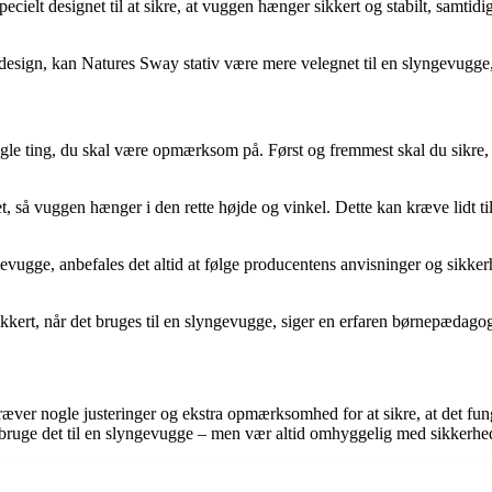
cielt designet til at sikre, at vuggen hænger sikkert og stabilt, samtidig
sign, kan Natures Sway stativ være mere velegnet til en slyngevugge, da
gle ting, du skal være opmærksom på. Først og fremmest skal du sikre, at
, så vuggen hænger i den rette højde og vinkel. Dette kan kræve lidt ti
gge, anbefales det altid at følge producentens anvisninger og sikkerhed
 sikkert, når det bruges til en slyngevugge, siger en erfaren børnepædago
ræver nogle justeringer og ekstra opmærksomhed for at sikre, at det fun
t bruge det til en slyngevugge – men vær altid omhyggelig med sikkerh