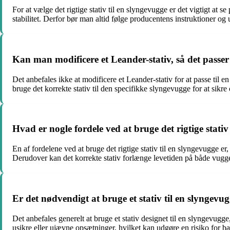
For at vælge det rigtige stativ til en slyngevugge er det vigtigt at s
stabilitet. Derfor bør man altid følge producentens instruktioner og
Kan man modificere et Leander-stativ, så det passer
Det anbefales ikke at modificere et Leander-stativ for at passe til e
bruge det korrekte stativ til den specifikke slyngevugge for at sikre
Hvad er nogle fordele ved at bruge det rigtige stativ
En af fordelene ved at bruge det rigtige stativ til en slyngevugge er,
Derudover kan det korrekte stativ forlænge levetiden på både vuggen
Er det nødvendigt at bruge et stativ til en slyngev
Det anbefales generelt at bruge et stativ designet til en slyngevugge
usikre eller ujævne opsætninger, hvilket kan udgøre en risiko for barne