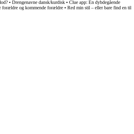
 lod?
•
Drengenavne dansk/kurdisk
•
Clue app: En dybdegående
or forældre og kommende forældre
•
Red min stil – eller bare find en til