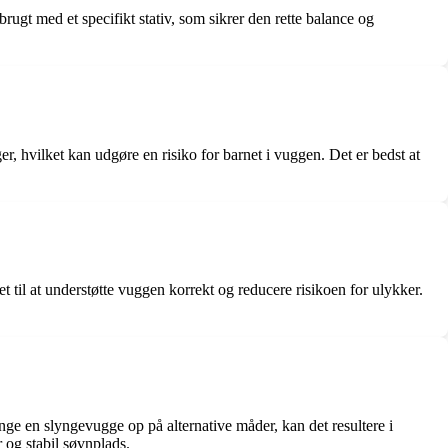
brugt med et specifikt stativ, som sikrer den rette balance og
er, hvilket kan udgøre en risiko for barnet i vuggen. Det er bedst at
net til at understøtte vuggen korrekt og reducere risikoen for ulykker.
hænge en slyngevugge op på alternative måder, kan det resultere i
r og stabil søvnplads.