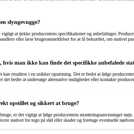
 en slyngevugge?
t vigtigt at tjekke producentens specifikationer og anbefalinger. Produc
andlere eller læse brugeranmeldelser for at få bekræftet, om stativet pa
, hvis man ikke kan finde det specifikke anbefalede sta
t kan resultere i en usikker opsætning. Det er bedst at følge producenten
er det bedre at undersøge alternative muligheder eller kontakte producen
kt opstillet og sikkert at bruge?
t bruge, er det vigtigt at følge producentens monteringsanvisninger nøje. De
cere stativet for tegn på slid eller skader og foretage eventuelle nødven