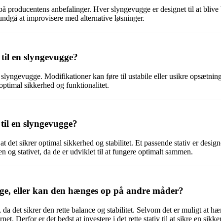
e på producentens anbefalinger. Hver slyngevugge er designet til at blive 
 undgå at improvisere med alternative løsninger.
 til en slyngevugge?
n slyngevugge. Modifikationer kan føre til ustabile eller usikre opsætning
 optimal sikkerhed og funktionalitet.
 til en slyngevugge?
 at det sikrer optimal sikkerhed og stabilitet. Et passende stativ er desig
 og stativet, da de er udviklet til at fungere optimalt sammen.
ugge, eller kan den hænges op på andre måder?
, da det sikrer den rette balance og stabilitet. Selvom det er muligt at 
t. Derfor er det bedst at investere i det rette stativ til at sikre en sikke