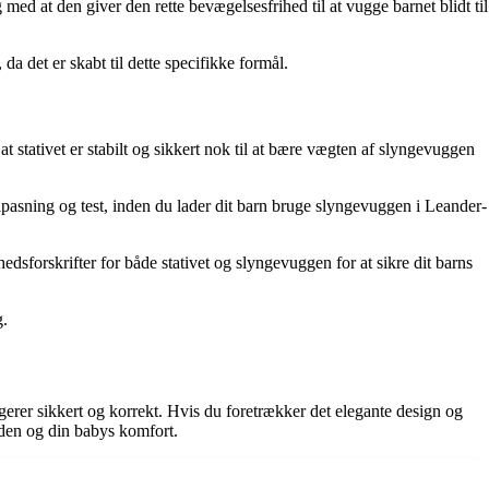
 med at den giver den rette bevægelsesfrihed til at vugge barnet blidt til
 det er skabt til dette specifikke formål.
 stativet er stabilt og sikkert nok til at bære vægten af slyngevuggen
lpasning og test, inden du lader dit barn bruge slyngevuggen i Leander-
sforskrifter for både stativet og slyngevuggen for at sikre dit barns
g.
gerer sikkert og korrekt. Hvis du foretrækker det elegante design og
eden og din babys komfort.