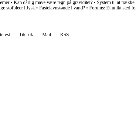
lemer
•
Kan dårlig mave være tegn på graviditet?
•
System til at trække
ige stofbleer i Jysk
•
Fastelavnstønde i vand?
•
Forums: Et unikt sted f
terest
TikTok
Mail
RSS