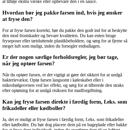
at tilføje ekstra væske eller opbevare den i en sauce.
Hvordan bør jeg pakke farsen ind, hvis jeg ønsker
at fryse den?
For at fryse farsen korrekt, bør du pakke den godt ind for at beskytte
den mod frostskader og bevare kvaliteten. Du kan enten bruge
fryseposer eller tætsluttende plastikbeholdere, og sørg for at fjerne så
meget luft som muligt, inden du forsegler emballagen.
Er der nogen særlige forholdsregler, jeg bør tage,
når jeg optøer farsen?
Når du optøer farsen, er det vigtigt at gøre det sikkert for at undgå
bakterievækst. Optø farsen langsomt i køleskabet eller i
mikrobølgeovnen ved lav effekt, og sørg for at tilberede den straks
efter optøning for at undgå risikoen for madforgiftning.
Kan jeg fryse farsen direkte i færdig form, f.eks. som
frikadeller eller kødboller?
Ja, det er muligt at fryse farsen i færdig form, f.eks. som frikadeller
eller kødboller. Du bør dog placere dem på en bageplade eller bakke
for at fryse dem individuelt, inden du overfører dem til en lufttæt