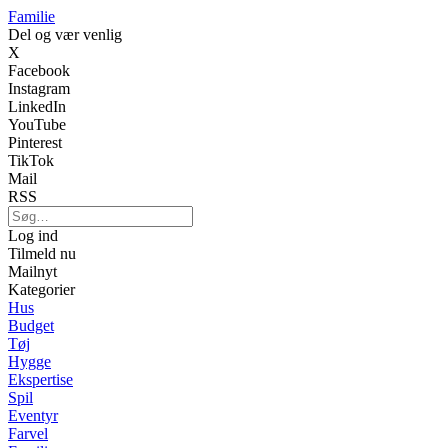
Familie
Del og vær venlig
X
Facebook
Instagram
LinkedIn
YouTube
Pinterest
TikTok
Mail
RSS
Log ind
Tilmeld nu
Mailnyt
Kategorier
Hus
Budget
Tøj
Hygge
Ekspertise
Spil
Eventyr
Farvel