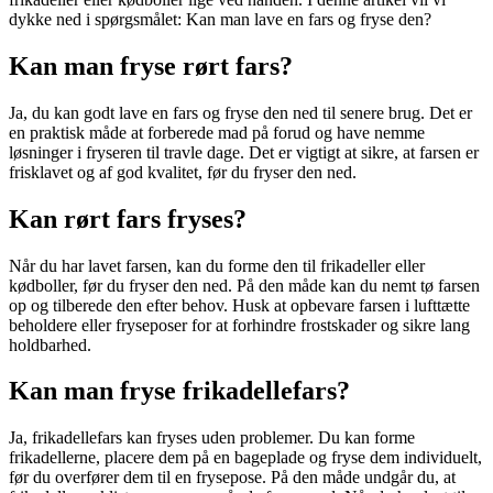
dykke ned i spørgsmålet: Kan man lave en fars og fryse den?
Kan man fryse rørt fars?
Ja, du kan godt lave en fars og fryse den ned til senere brug. Det er
en praktisk måde at forberede mad på forud og have nemme
løsninger i fryseren til travle dage. Det er vigtigt at sikre, at farsen er
frisklavet og af god kvalitet, før du fryser den ned.
Kan rørt fars fryses?
Når du har lavet farsen, kan du forme den til frikadeller eller
kødboller, før du fryser den ned. På den måde kan du nemt tø farsen
op og tilberede den efter behov. Husk at opbevare farsen i lufttætte
beholdere eller fryseposer for at forhindre frostskader og sikre lang
holdbarhed.
Kan man fryse frikadellefars?
Ja, frikadellefars kan fryses uden problemer. Du kan forme
frikadellerne, placere dem på en bageplade og fryse dem individuelt,
før du overfører dem til en frysepose. På den måde undgår du, at