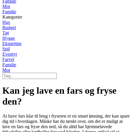
Familie
Mor
Familie
Kategorier
Hus
Budget
Tøj
Hygge
Ekspertise
Spil
Eventyr
Farvel
Familie
Mor
Kan jeg lave en fars og fryse
den?
At have fars klar til brug i fryseren er en smart løsning, der kan spare
dig tid i hverdagen. Måske har du tænkt over, om det er muligt at
lave en fars og fryse den ned, så du altid har hjemmelavede
frikadeller eller kødboller lige ved hånden. I denne artikel vil vi