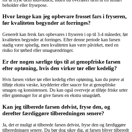
beholder eller frysepose.
Hvor længe kan jeg opbevare frosset fars i fryseren,
før kvaliteten begynder at forringes?
Generelt kan fersk fars opbevares i fryseren i op til 3-4 måneder, før
kvaliteten begynder at forringes. Efter denne periode kan farsen
stadig være spiselig, men kvaliteten kan være påvirket, med en
risiko for tørhed eller smagsændringer.
Er der nogen særlige tips til at genopfriske farsen
efter optøning, hvis den virker tør eller kedelig?
Hvis farsen virker tør eller kedelig efter optøning, kan du prøve at
tilføje ekstra væske, krydderier eller saucer for at genopfriske
smagen og konsistensen. Du kan også overveje at tilføje friske urter
eller grøntsager for at give farsen en ekstra smagsløft.
Kan jeg tilberede farsen delvist, fryse den, og
derefter færdiggøre tilberedningen senere?
Ja, det er muligt at tilberede farsen delvist, fryse den og færdiggøre
tilberedningen senere. Du bør dog sikre dig, at farsen bliver tilberedt