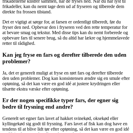
frikadellerne klistrer sammen, når de fryses ned. Når du har lyst til
frikadeller, kan du nemt tage dem ud af fryseren og tilberede dem
direkte fra frossen tilstand.
Det er vigtigt at sørge for, at farsen er ordentligt tilberedt, før du
fryser den ned. Opbevar den i fryseren ved den rette temperatur for
at bevare smag og tekstur. Med disse tips kan du nemt forberede og
opbevare fars til senere brug, så du altid har lækre og hjemmelavede
retter til rådighed.
Kan jeg fryse en fars og derefter tilberede den uden
problemer?
Ja, det er generelt muligt at fryse en rørt fars og derefter tilberede
den uden problemer. Dog kan konsistensen ændre sig en smule efter
optøning, så det kan være en god idé at justere krydringen eller
tilsætte ekstra væske efter optøning.
Er der nogen specifikke typer fars, der egner sig
bedre til frysning end andre?
Generelt set egner fars lavet af hakket svinekød, oksekød eller
kyllingekød sig godt til frysning. Fars lavet af fisk kan dog have en
tendens til at blive lidt tør efter optøning, så det kan være en god idé