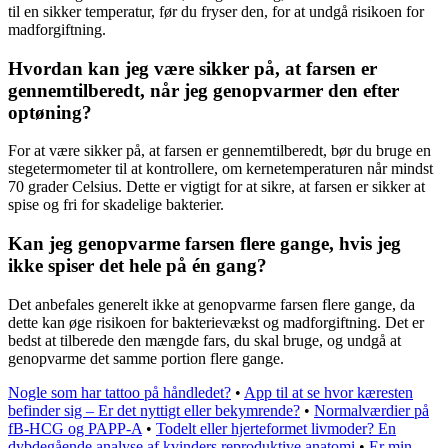
til en sikker temperatur, før du fryser den, for at undgå risikoen for
madforgiftning.
Hvordan kan jeg være sikker på, at farsen er
gennemtilberedt, når jeg genopvarmer den efter
optøning?
For at være sikker på, at farsen er gennemtilberedt, bør du bruge en
stegetermometer til at kontrollere, om kernetemperaturen når mindst
70 grader Celsius. Dette er vigtigt for at sikre, at farsen er sikker at
spise og fri for skadelige bakterier.
Kan jeg genopvarme farsen flere gange, hvis jeg
ikke spiser det hele på én gang?
Det anbefales generelt ikke at genopvarme farsen flere gange, da
dette kan øge risikoen for bakterievækst og madforgiftning. Det er
bedst at tilberede den mængde fars, du skal bruge, og undgå at
genopvarme det samme portion flere gange.
Nogle som har tattoo på håndledet?
•
App til at se hvor kæresten
befinder sig – Er det nyttigt eller bekymrende?
•
Normalværdier på
fB-HCG og PAPP-A
•
Todelt eller hjerteformet livmoder? En
dybdegående analyse af kvinders reproduktive anatomi
•
Er min