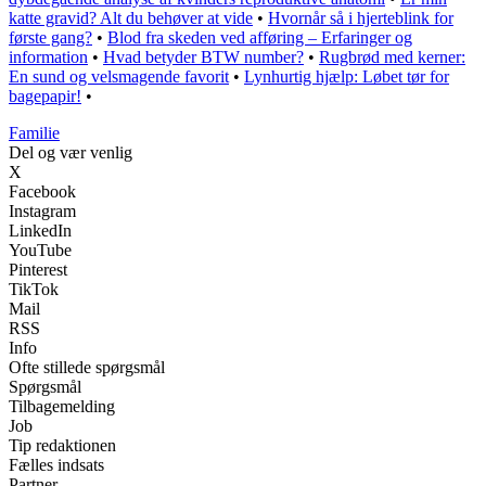
katte gravid? Alt du behøver at vide
•
Hvornår så i hjerteblink for
første gang?
•
Blod fra skeden ved afføring – Erfaringer og
information
•
Hvad betyder BTW number?
•
Rugbrød med kerner:
En sund og velsmagende favorit
•
Lynhurtig hjælp: Løbet tør for
bagepapir!
•
Familie
Del og vær venlig
X
Facebook
Instagram
LinkedIn
YouTube
Pinterest
TikTok
Mail
RSS
Info
Ofte stillede spørgsmål
Spørgsmål
Tilbagemelding
Job
Tip redaktionen
Fælles indsats
Partner