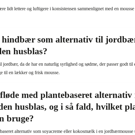
re lidt lettere og luftigere i konsistensen sammenlignet med en mouss
hindbær som alternativ til jordbær
den husblas?
l jordbær, da de har en naturlig syrlighed og sødme, der passer godt ti
 til en lækker og frisk mousse.
fløde med plantebaseret alternativ 
n husblas, og i så fald, hvilket pl
an bruge?
ebaseret alternativ som soyacreme eller kokosmælk i en jordbærmousse u