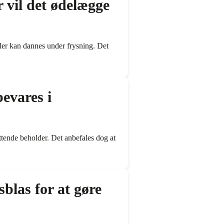
 vil det ødelægge
ler kan dannes under frysning. Det
evares i
ttende beholder. Det anbefales dog at
las for at gøre