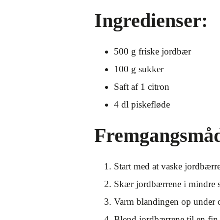
Ingredienser:
500 g friske jordbær
100 g sukker
Saft af 1 citron
4 dl piskefløde
Fremgangsmåd
Start med at vaske jordbærre
Skær jordbærrene i mindre 
Varm blandingen op under om
Blend jordbærrene til en fin 