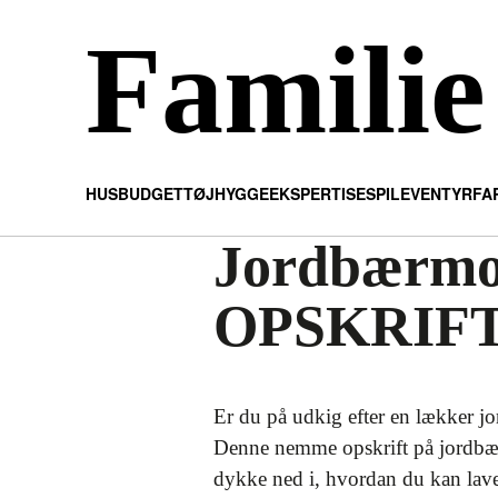
Familie
HUS
BUDGET
TØJ
HYGGE
EKSPERTISE
SPIL
EVENTYR
FA
Jordbærmo
OPSKRIFT
Er du på udkig efter en lækker jo
Denne nemme opskrift på jordbær
dykke ned i, hvordan du kan lav