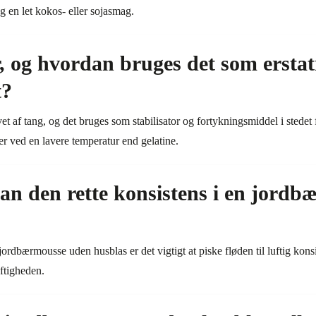
 en let kokos- eller sojasmag.
, og hvordan bruges det som erstatn
t?
vet af tang, og det bruges som stabilisator og fortykningsmiddel i stedet
r ved en lavere temperatur end gelatine.
n den rette konsistens i en jord
jordbærmousse uden husblas er det vigtigt at piske fløden til luftig konsi
ftigheden.