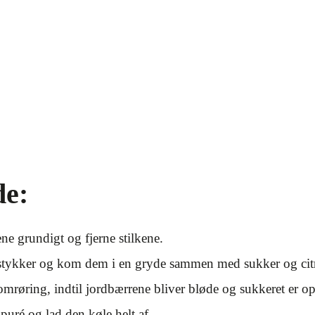
e:
ne grundigt og fjerne stilkene.
stykker og kom dem i en gryde sammen med sukker og citr
røring, indtil jordbærrene bliver bløde og sukkeret er op
puré og lad den køle helt af.