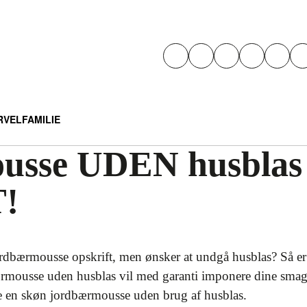
RVEL
FAMILIE
usse UDEN husbla
!
rdbærmousse opskrift, men ønsker at undgå husblas? Så er 
mousse uden husblas vil med garanti imponere dine smags
e en skøn jordbærmousse uden brug af husblas.