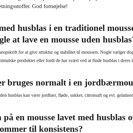
tningsstoffer. God fornøjelse!
med husblas i en traditionel mousse
gle at lave en mousse uden husblas
eopskrift for at give struktur og stabilitet til moussen. Nogle vælger d
nimalske produkter eller fordi de har svært ved at finde husblas i deres
er bruges normalt i en jordbærmou
en husblas kan være jordbær, fløde, sukker, citronsaft og evt. gelatinee
n på en mousse lavet med husblas 
kommer til konsistens?