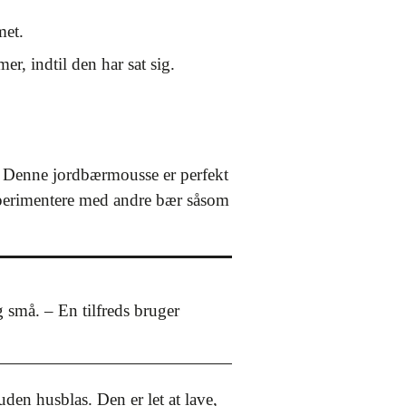
met.
r, indtil den har sat sig.
. Denne jordbærmousse er perfekt
sperimentere med andre bær såsom
 små. – En tilfreds bruger
den husblas. Den er let at lave,