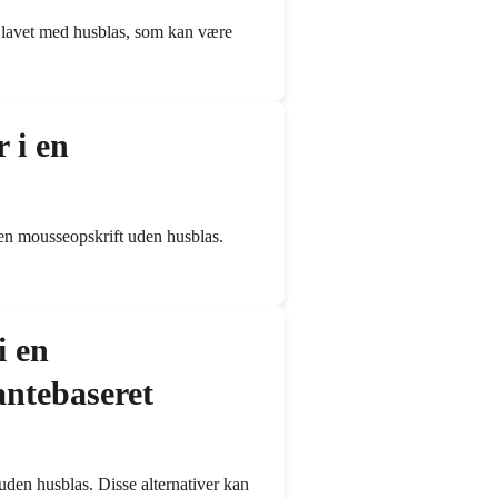
e lavet med husblas, som kan være
 i en
l en mousseopskrift uden husblas.
i en
antebaseret
den husblas. Disse alternativer kan