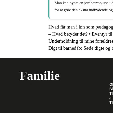
Man kan pynte en jordbærmousse uden
for at gøre den ekstra indbydende o
Hvad får man i løn som pædago
– Hvad betyder det?
•
Eventyr ti
Underholdning til mine forældres
Digt til barnedåb: Søde digte og c
Familie
Del og vær venlig
O
S
T
J
T