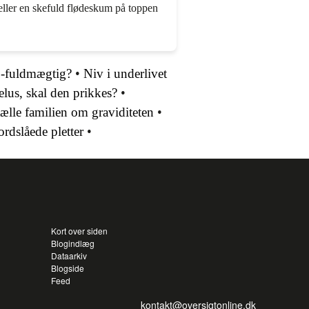
eller en skefuld flødeskum på toppen
C-fuldmægtig?
•
Niv i underlivet
us, skal den prikkes?
•
ælle familien om graviditeten
•
rdslåede pletter
•
Kort over siden
Blogindlæg
Dataarkiv
Blogside
Feed
kontakt@oversigtonline.dk