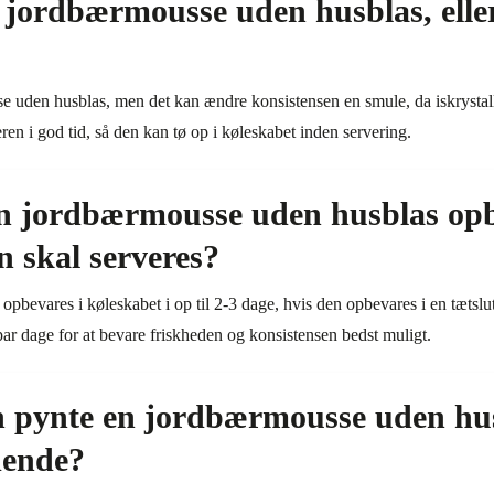
jordbærmousse uden husblas, eller
 uden husblas, men det kan ændre konsistensen en smule, da iskrystal
ren i god tid, så den kan tø op i køleskabet inden servering.
n jordbærmousse uden husblas opb
n skal serveres?
bevares i køleskabet i op til 2-3 dage, hvis den opbevares i en tætslu
par dage for at bevare friskheden og konsistensen bedst muligt.
pynte en jordbærmousse uden husb
dende?