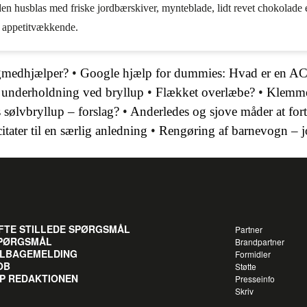
 husblas med friske jordbærskiver, mynteblade, lidt revet chokolade 
g appetitvækkende.
gmedhjælper?
•
Google hjælp for dummies: Hvad er en A
l underholdning ved bryllup
•
Flækket overlæbe?
•
Klemmel
 sølvbryllup – forslag?
•
Anderledes og sjove måder at fort
itater til en særlig anledning
•
Rengøring af barnevogn – jo
FTE STILLEDE SPØRGSMÅL
Partner
PØRGSMÅL
Brandpartner
ILBAGEMELDING
Formidler
OB
Støtte
IP REDAKTIONEN
Presseinfo
Skriv