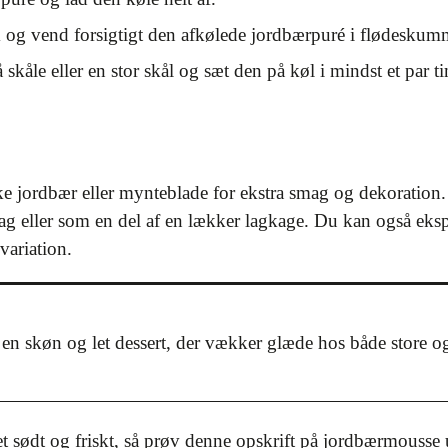
um og vend forsigtigt den afkølede jordbærpuré i flødeskum
åle eller en stor skål og sæt den på køl i mindst et par time
e jordbær eller mynteblade for ekstra smag og dekoration
g eller som en del af en lækker lagkage. Du kan også ek
variation.
n skøn og let dessert, der vækker glæde hos både store og
et sødt og friskt, så prøv denne opskrift på jordbærmousse u