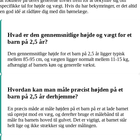
at fokusere på deres generelle trivsel frem for at bekymre sig om
specifikke tal for højde og vægt. Hvis du har bekymringer, er det altid
en god idé at rådføre dig med din børnelæge.
Hvad er den gennemsnitlige højde og vægt for et
barn på 2,5 år?
Den gennemsnitlige højde for et barn på 2,5 år ligger typisk
mellem 85-95 cm, og vægten ligger normalt mellem 11-15 kg,
afhængigt af barnets køn og generelle vækst.
Hvordan kan man måle præcist højden på et
barn på 2,5 år derhjemme?
En præcis måde at måle højden på et barn på er at lade barnet
stå oprejst mod en væg, og derefter bruge et målebånd til at
måle fra barnets hoved til gulvet. Det er vigtigt, at barnet står
helt lige og ikke strækker sig under målingen.