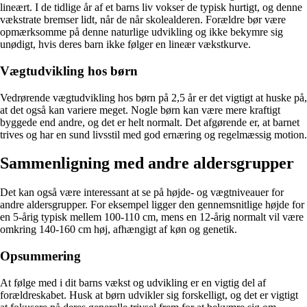
lineært. I de tidlige år af et barns liv vokser de typisk hurtigt, og denne
vækstrate bremser lidt, når de når skolealderen. Forældre bør være
opmærksomme på denne naturlige udvikling og ikke bekymre sig
unødigt, hvis deres barn ikke følger en lineær vækstkurve.
Vægtudvikling hos børn
Vedrørende vægtudvikling hos børn på 2,5 år er det vigtigt at huske på,
at det også kan variere meget. Nogle børn kan være mere kraftigt
byggede end andre, og det er helt normalt. Det afgørende er, at barnet
trives og har en sund livsstil med god ernæring og regelmæssig motion.
Sammenligning med andre aldersgrupper
Det kan også være interessant at se på højde- og vægtniveauer for
andre aldersgrupper. For eksempel ligger den gennemsnitlige højde for
en 5-årig typisk mellem 100-110 cm, mens en 12-årig normalt vil være
omkring 140-160 cm høj, afhængigt af køn og genetik.
Opsummering
At følge med i dit barns vækst og udvikling er en vigtig del af
forældreskabet. Husk at børn udvikler sig forskelligt, og det er vigtigt