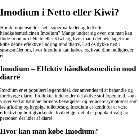
Imodium i Netto eller Kiwi?
Har du nogensinde stået i supermarkedet og ledt efter
håndkøbsmedicinen Imodium? Mange undrer sig over, om man kan
finde Imodium i Netto eller Kiwi, og hvor man i det hele taget kan
købe denne effektive lindring mod diarré. Lad os dykke ned i
spørgsmålet om, hvor Imodium kan købes, og hvad dine muligheder
er.
Imodium – Effektiv håndkøbsmedicin mod
diarré
Imodium er et populært lægemiddel, der anvendes til at behandle og
forebygge diarré. Produktet indeholder det aktive stof loperamid, som
virker ved at hæmme tarmens bevægelser og reducere symptomer som
løs afføring og hyppige toiletbesøg. Imodium er kendt for at være
effektivt og hurtigtvirkende, hvilket gør det til et populært valg for
personer, der lider af diarré.
Hvor kan man købe Imodium?