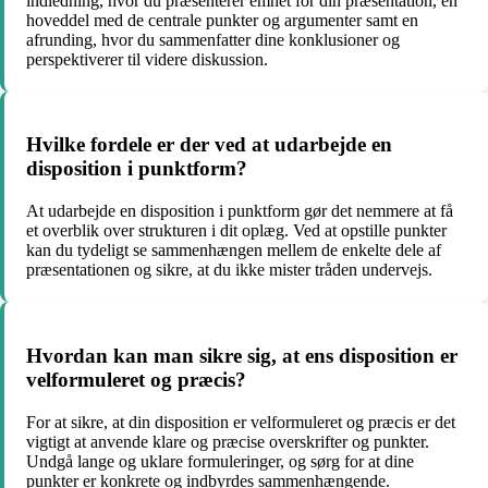
indledning, hvor du præsenterer emnet for din præsentation, en
hoveddel med de centrale punkter og argumenter samt en
afrunding, hvor du sammenfatter dine konklusioner og
perspektiverer til videre diskussion.
Hvilke fordele er der ved at udarbejde en
disposition i punktform?
At udarbejde en disposition i punktform gør det nemmere at få
et overblik over strukturen i dit oplæg. Ved at opstille punkter
kan du tydeligt se sammenhængen mellem de enkelte dele af
præsentationen og sikre, at du ikke mister tråden undervejs.
Hvordan kan man sikre sig, at ens disposition er
velformuleret og præcis?
For at sikre, at din disposition er velformuleret og præcis er det
vigtigt at anvende klare og præcise overskrifter og punkter.
Undgå lange og uklare formuleringer, og sørg for at dine
punkter er konkrete og indbyrdes sammenhængende.