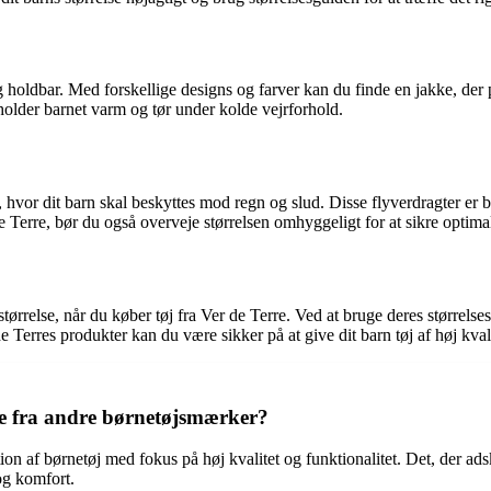
 holdbar. Med forskellige designs og farver kan du finde en jakke, der pas
holder barnet varm og tør under kolde vejrforhold.
hvor dit barn skal beskyttes mod regn og slud. Disse flyverdragter er bå
Terre, bør du også overveje størrelsen omhyggeligt for at sikre optima
e størrelse, når du køber tøj fra Ver de Terre. Ved at bruge deres størrels
 de Terres produkter kan du være sikker på at give dit barn tøj af høj kvali
ke fra andre børnetøjsmærker?
ion af børnetøj med fokus på høj kvalitet og funktionalitet. Det, der ads
og komfort.