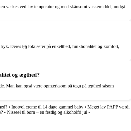
rjakken vaskes ved lav temperatur og med skånsomt vaskemiddel, undgå
udtryk. Deres tøj fokuserer på enkelthed, funktionalitet og komfort,
alitet og ægthed?
emmeside. Man kan også være opmærksom på tegn på ægthed såsom
med?
•
Inotyol creme til 14 dage gammel baby
•
Meget lav PAPP værdi
e?
•
Nisseøl til børn – en festlig og alkoholfri jul
•