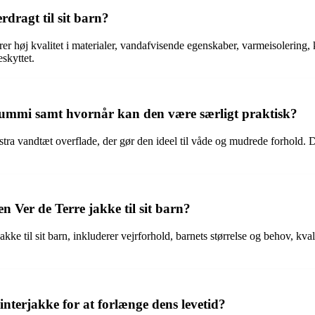
rdragt til sit barn?
derer høj kvalitet i materialer, vandafvisende egenskaber, varmeisolerin
eskyttet.
 gummi samt hvornår kan den være særligt praktisk?
tra vandtæt overflade, der gør den ideel til våde og mudrede forhold. D
 Ver de Terre jakke til sit barn?
ke til sit barn, inkluderer vejrforhold, barnets størrelse og behov, kva
nterjakke for at forlænge dens levetid?