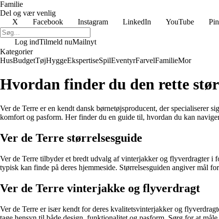
Familie
Del og vær venlig
X
Facebook
Instagram
LinkedIn
YouTube
Pin
Log ind
Tilmeld nu
Mailnyt
Kategorier
Hus
Budget
Tøj
Hygge
Ekspertise
Spil
Eventyr
Farvel
Familie
Mor
Hvordan finder du den rette stør
Ver de Terre er en kendt dansk børnetøjsproducent, der specialiserer sig i 
komfort og pasform. Her finder du en guide til, hvordan du kan navigere
Ver de Terre størrelsesguide
Ver de Terre tilbyder et bredt udvalg af vinterjakker og flyverdragter i for
typisk kan finde på deres hjemmeside. Størrelsesguiden angiver mål for b
Ver de Terre vinterjakke og flyverdragt
Ver de Terre er især kendt for deres kvalitetsvinterjakker og flyverdrag
tage hensyn til både design, funktionalitet og pasform. Sørg for at måle d