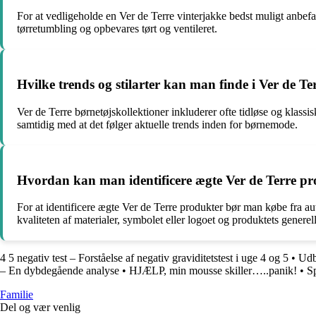
For at vedligeholde en Ver de Terre vinterjakke bedst muligt anbef
tørretumbling og opbevares tørt og ventileret.
Hvilke trends og stilarter kan man finde i Ver de Te
Ver de Terre børnetøjskollektioner inkluderer ofte tidløse og klassis
samtidig med at det følger aktuelle trends inden for børnemode.
Hvordan kan man identificere ægte Ver de Terre pro
For at identificere ægte Ver de Terre produkter bør man købe fra 
kvaliteten af materialer, symbolet eller logoet og produktets generel
4 5 negativ test – Forståelse af negativ graviditetstest i uge 4 og 5
•
Udb
– En dybdegående analyse
•
HJÆLP, min mousse skiller…..panik!
•
S
Familie
Del og vær venlig