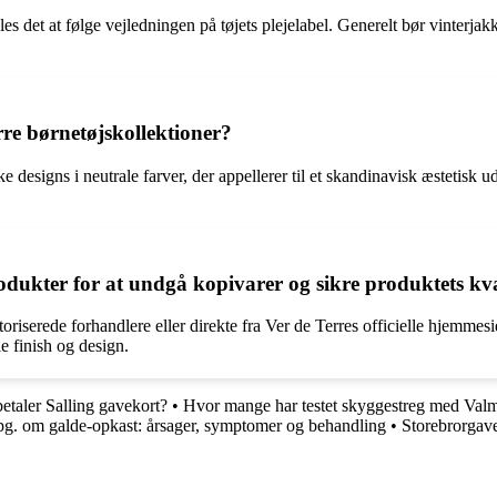
ales det at følge vejledningen på tøjets plejelabel. Generelt bør vinte
rre børnetøjskollektioner?
ke designs i neutrale farver, der appellerer til et skandinavisk æstetisk 
dukter for at undgå kopivarer og sikre produktets kv
autoriserede forhandlere eller direkte fra Ver de Terres officielle hj
le finish og design.
etaler Salling gavekort?
•
Hvor mange har testet skyggestreg med Val
pg. om galde-opkast: årsager, symptomer og behandling
•
Storebrorgav