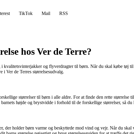
terest
TikTok
Mail
RSS
relse hos Ver de Terre?
kvalitetsvinterjakker og flyverdragter til børn. Når du skal købe tøj til b
 i Ver de Terres størrelsesudvalg.
skellige størrelser til børn i alle aldre. For at finde den rette størrelse 
arnets højde og brystvidde i forhold til de forskellige størrelser, så d
ter, der holder børn varme og beskyttede mod vind og vejr. Når du skal væ
it barns størrelse nøjagtigt og brug størrelsesguiden for at træffe det rig