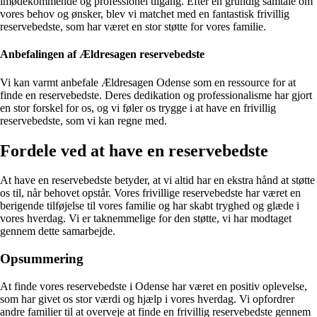
imødekommende og professionel tilgang. Efter en grundig samtale om
vores behov og ønsker, blev vi matchet med en fantastisk frivillig
reservebedste, som har været en stor støtte for vores familie.
Anbefalingen af Ældresagen reservebedste
Vi kan varmt anbefale Ældresagen Odense som en ressource for at
finde en reservebedste. Deres dedikation og professionalisme har gjort
en stor forskel for os, og vi føler os trygge i at have en frivillig
reservebedste, som vi kan regne med.
Fordele ved at have en reservebedste
At have en reservebedste betyder, at vi altid har en ekstra hånd at støtte
os til, når behovet opstår. Vores frivillige reservebedste har været en
berigende tilføjelse til vores familie og har skabt tryghed og glæde i
vores hverdag. Vi er taknemmelige for den støtte, vi har modtaget
gennem dette samarbejde.
Opsummering
At finde vores reservebedste i Odense har været en positiv oplevelse,
som har givet os stor værdi og hjælp i vores hverdag. Vi opfordrer
andre familier til at overveje at finde en frivillig reservebedste gennem