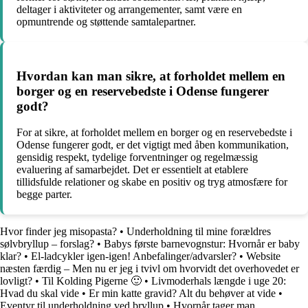
deltager i aktiviteter og arrangementer, samt være en
opmuntrende og støttende samtalepartner.
Hvordan kan man sikre, at forholdet mellem en
borger og en reservebedste i Odense fungerer
godt?
For at sikre, at forholdet mellem en borger og en reservebedste i
Odense fungerer godt, er det vigtigt med åben kommunikation,
gensidig respekt, tydelige forventninger og regelmæssig
evaluering af samarbejdet. Det er essentielt at etablere
tillidsfulde relationer og skabe en positiv og tryg atmosfære for
begge parter.
Hvor finder jeg misopasta?
•
Underholdning til mine forældres
sølvbryllup – forslag?
•
Babys første barnevognstur: Hvornår er baby
klar?
•
El-ladcykler igen-igen! Anbefalinger/advarsler?
•
Website
næsten færdig – Men nu er jeg i tvivl om hvorvidt det overhovedet er
lovligt?
•
Til Kolding Pigerne 🙂
•
Livmoderhals længde i uge 20:
Hvad du skal vide
•
Er min katte gravid? Alt du behøver at vide
•
Eventyr til underholdning ved bryllup
•
Hvornår tager man