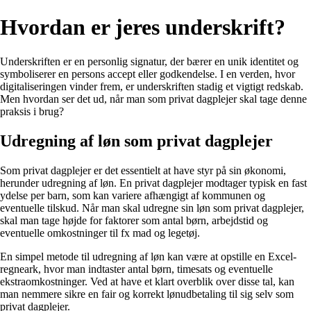
Hvordan er jeres underskrift?
Underskriften er en personlig signatur, der bærer en unik identitet og
symboliserer en persons accept eller godkendelse. I en verden, hvor
digitaliseringen vinder frem, er underskriften stadig et vigtigt redskab.
Men hvordan ser det ud, når man som privat dagplejer skal tage denne
praksis i brug?
Udregning af løn som privat dagplejer
Som privat dagplejer er det essentielt at have styr på sin økonomi,
herunder udregning af løn. En privat dagplejer modtager typisk en fast
ydelse per barn, som kan variere afhængigt af kommunen og
eventuelle tilskud. Når man skal udregne sin løn som privat dagplejer,
skal man tage højde for faktorer som antal børn, arbejdstid og
eventuelle omkostninger til fx mad og legetøj.
En simpel metode til udregning af løn kan være at opstille en Excel-
regneark, hvor man indtaster antal børn, timesats og eventuelle
ekstraomkostninger. Ved at have et klart overblik over disse tal, kan
man nemmere sikre en fair og korrekt lønudbetaling til sig selv som
privat dagplejer.