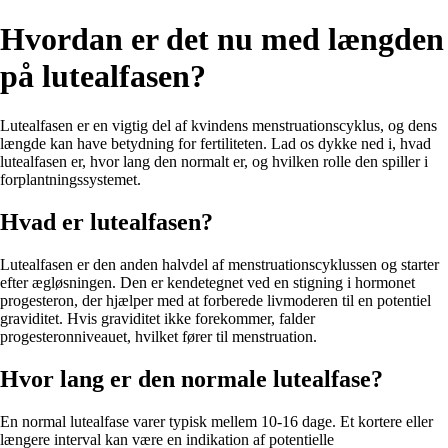
Hvordan er det nu med længden
på lutealfasen?
Lutealfasen er en vigtig del af kvindens menstruationscyklus, og dens
længde kan have betydning for fertiliteten. Lad os dykke ned i, hvad
lutealfasen er, hvor lang den normalt er, og hvilken rolle den spiller i
forplantningssystemet.
Hvad er lutealfasen?
Lutealfasen er den anden halvdel af menstruationscyklussen og starter
efter ægløsningen. Den er kendetegnet ved en stigning i hormonet
progesteron, der hjælper med at forberede livmoderen til en potentiel
graviditet. Hvis graviditet ikke forekommer, falder
progesteronniveauet, hvilket fører til menstruation.
Hvor lang er den normale lutealfase?
En normal lutealfase varer typisk mellem 10-16 dage. Et kortere eller
længere interval kan være en indikation af potentielle