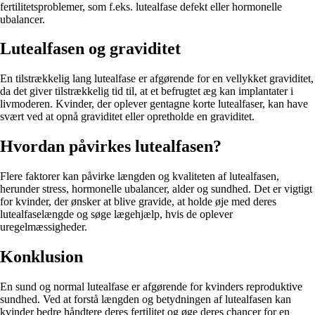
fertilitetsproblemer, som f.eks. lutealfase defekt eller hormonelle
ubalancer.
Lutealfasen og graviditet
En tilstrækkelig lang lutealfase er afgørende for en vellykket graviditet,
da det giver tilstrækkelig tid til, at et befrugtet æg kan implantater i
livmoderen. Kvinder, der oplever gentagne korte lutealfaser, kan have
svært ved at opnå graviditet eller opretholde en graviditet.
Hvordan påvirkes lutealfasen?
Flere faktorer kan påvirke længden og kvaliteten af lutealfasen,
herunder stress, hormonelle ubalancer, alder og sundhed. Det er vigtigt
for kvinder, der ønsker at blive gravide, at holde øje med deres
lutealfaselængde og søge lægehjælp, hvis de oplever
uregelmæssigheder.
Konklusion
En sund og normal lutealfase er afgørende for kvinders reproduktive
sundhed. Ved at forstå længden og betydningen af lutealfasen kan
kvinder bedre håndtere deres fertilitet og øge deres chancer for en