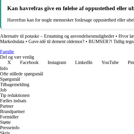
Kan havrefras give en følelse af oppustethed eller 
Havrefras kan for nogle mennesker forårsage oppustethed eller ubeha
Alternativ til potaske – Erstatning og anvendelsesmuligheder
•
Hvor læn
Markedsdata
•
Gave-idé til dement oldemor?
•
BUMSER?! Tidlig tegn p
Familie
Del og vær venlig
X
Facebook
Instagram
LinkedIn
YouTube
Pin
Info
Ofte stillede spørgsmål
Spørgsmål
Tilbagemelding
Job
Tip redaktionen
Fælles indsats
Partner
Brandpartner
Formidler
Støtte
Presseinfo
Skriv