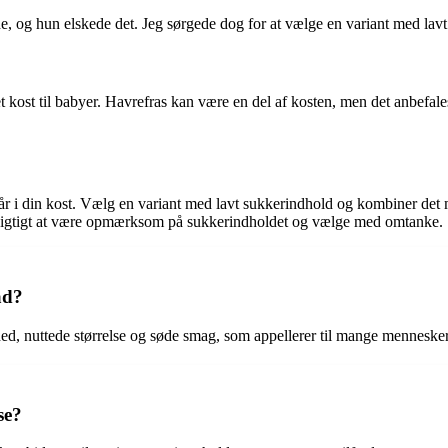
de, og hun elskede det. Jeg sørgede dog for at vælge en variant med la
et kost til babyer. Havrefras kan være en del af kosten, men det anbefal
år i din kost. Vælg en variant med lavt sukkerindhold og kombiner det 
r vigtigt at være opmærksom på sukkerindholdet og vælge med omtanke.
ad?
d, nuttede størrelse og søde smag, som appellerer til mange mennesker
se?