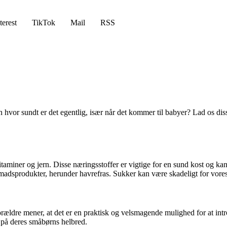
terest
TikTok
Mail
RSS
or sundt er det egentlig, især når det kommer til babyer? Lad os diss
vitaminer og jern. Disse næringsstoffer er vigtige for en sund kost og k
produkter, herunder havrefras. Sukker kan være skadeligt for vores h
orældre mener, at det er en praktisk og velsmagende mulighed for at int
 på deres småbørns helbred.