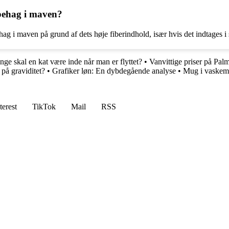
ubehag i maven?
g i maven på grund af dets høje fiberindhold, især hvis det indtages i
ge skal en kat være inde når man er flyttet?
•
Vanvittige priser på Pal
å graviditet?
•
Grafiker løn: En dybdegående analyse
•
Mug i vaskem
terest
TikTok
Mail
RSS