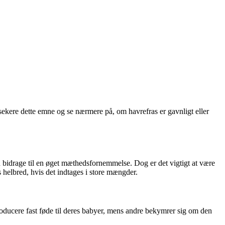
ekere dette emne og se nærmere på, om havrefras er gavnligt eller
an bidrage til en øget mæthedsfornemmelse. Dog er det vigtigt at være
elbred, hvis det indtages i store mængder.
roducere fast føde til deres babyer, mens andre bekymrer sig om den