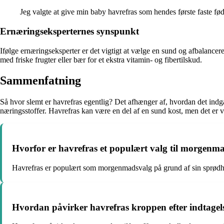
Jeg valgte at give min baby havrefras som hendes første faste fø
Ernæringseksperternes synspunkt
Ifølge ernæringseksperter er det vigtigt at vælge en sund og afbalancer
med friske frugter eller bær for et ekstra vitamin- og fibertilskud.
Sammenfatning
Så hvor slemt er havrefras egentlig? Det afhænger af, hvordan det indg
næringsstoffer. Havrefras kan være en del af en sund kost, men det e
Hvorfor er havrefras et populært valg til morgenm
Havrefras er populært som morgenmadsvalg på grund af sin sprødhe
Hvordan påvirker havrefras kroppen efter indtagel