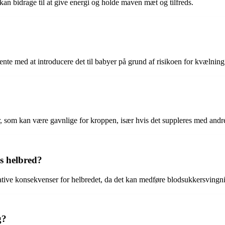
kan bidrage til at give energi og holde maven mæt og tilfreds.
ente med at introducere det til babyer på grund af risikoen for kvælning
er, som kan være gavnlige for kroppen, især hvis det suppleres med andr
s helbred?
gative konsekvenser for helbredet, da det kan medføre blodsukkersving
g?