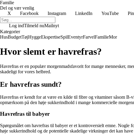
Familie
Del og vær venlig
X
Facebook
Instagram
LinkedIn
YouTube
Pin
Log ind
Tilmeld nu
Mailnyt
Kategorier
Hus
Budget
Tøj
Hygge
Ekspertise
Spil
Eventyr
Farvel
Familie
Mor
Hvor slemt er havrefras?
Havrefras er en populær morgenmadsfavorit for mange mennesker, men hv
skadeligt for vores helbred.
Er havrefras sundt?
Havrefras er kendt for at være en kilde til fibre og vitaminer såsom B-
opmærksom på den høje sukkerindhold i mange kommercielle morgenmads
Havrefras til babyer
Spørgsmålet om havrefras til babyer er et kontroversielt emne. Nogle f
høje sukkerindhold og de potentielle skadelige virkninger det kan have