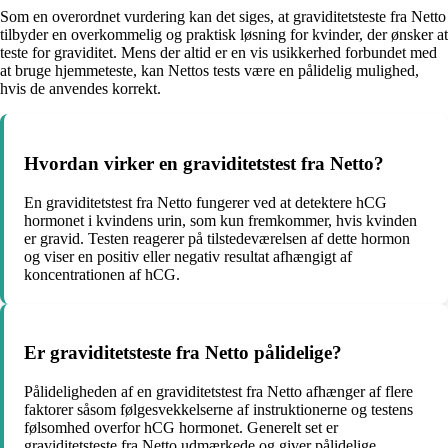
Som en overordnet vurdering kan det siges, at graviditetsteste fra Netto
tilbyder en overkommelig og praktisk løsning for kvinder, der ønsker at
teste for graviditet. Mens der altid er en vis usikkerhed forbundet med
at bruge hjemmeteste, kan Nettos tests være en pålidelig mulighed,
hvis de anvendes korrekt.
Hvordan virker en graviditetstest fra Netto?
En graviditetstest fra Netto fungerer ved at detektere hCG
hormonet i kvindens urin, som kun fremkommer, hvis kvinden
er gravid. Testen reagerer på tilstedeværelsen af dette hormon
og viser en positiv eller negativ resultat afhængigt af
koncentrationen af hCG.
Er graviditetsteste fra Netto pålidelige?
Pålideligheden af en graviditetstest fra Netto afhænger af flere
faktorer såsom følgesvekkelserne af instruktionerne og testens
følsomhed overfor hCG hormonet. Generelt set er
graviditetsteste fra Netto udmærkede og giver pålidelige