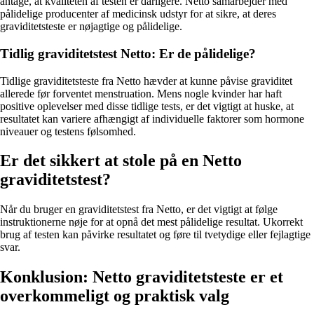
antage, at kvaliteten af testen er dårligere. Netto samarbejder med
pålidelige producenter af medicinsk udstyr for at sikre, at deres
graviditetsteste er nøjagtige og pålidelige.
Tidlig graviditetstest Netto: Er de pålidelige?
Tidlige graviditetsteste fra Netto hævder at kunne påvise graviditet
allerede før forventet menstruation. Mens nogle kvinder har haft
positive oplevelser med disse tidlige tests, er det vigtigt at huske, at
resultatet kan variere afhængigt af individuelle faktorer som hormone
niveauer og testens følsomhed.
Er det sikkert at stole på en Netto
graviditetstest?
Når du bruger en graviditetstest fra Netto, er det vigtigt at følge
instruktionerne nøje for at opnå det mest pålidelige resultat. Ukorrekt
brug af testen kan påvirke resultatet og føre til tvetydige eller fejlagtige
svar.
Konklusion: Netto graviditetsteste er et
overkommeligt og praktisk valg