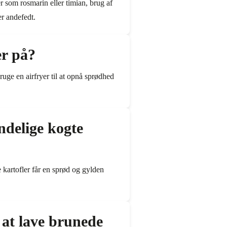
er som rosmarin eller timian, brug af
er andefedt.
er på?
uge en airfryer til at opnå sprødhed
ndelige kogte
 kartofler får en sprød og gylden
 at lave brunede