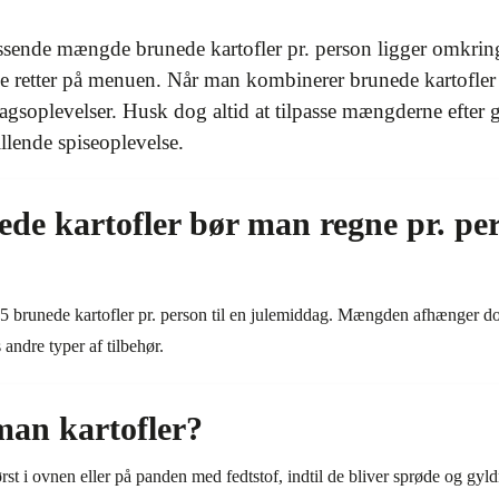
assende mængde brunede kartofler pr. person ligger omkrin
ge retter på menuen. Når man kombinerer brunede kartofler
oplevelser. Husk dog altid at tilpasse mængderne efter g
stillende spiseoplevelse.
e kartofler bør man regne pr. pers
3-5 brunede kartofler pr. person til en julemiddag. Mængden afhænger do
 andre typer af tilbehør.
an kartofler?
ørst i ovnen eller på panden med fedtstof, indtil de bliver sprøde og gyl