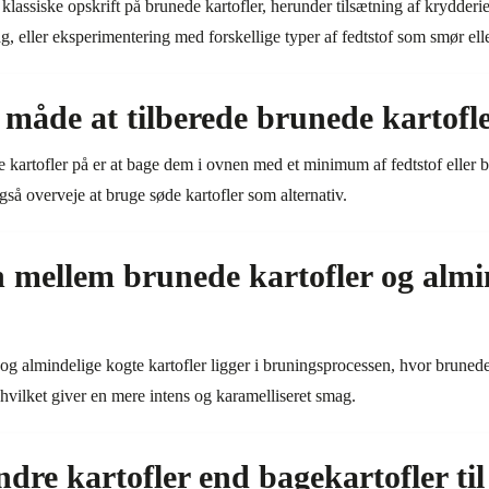
 klassiske opskrift på brunede kartofler, herunder tilsætning af krydderi
g, eller eksperimentering med forskellige typer af fedtstof som smør ell
 måde at tilberede brunede kartofl
 kartofler på er at bage dem i ovnen med et minimum af fedtstof eller br
også overveje at bruge søde kartofler som alternativ.
n mellem brunede kartofler og almi
og almindelige kogte kartofler ligger i bruningsprocessen, hvor brunede
, hvilket giver en mere intens og karamelliseret smag.
re kartofler end bagekartofler til