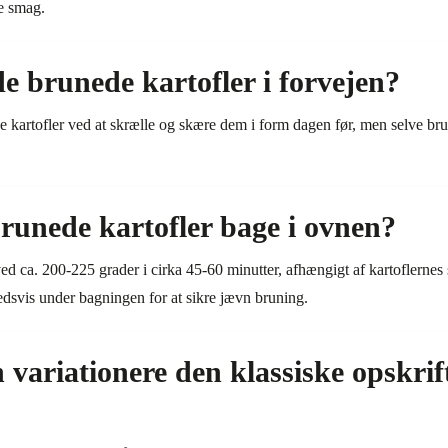
e smag.
 brunede kartofler i forvejen?
e kartofler ved at skrælle og skære dem i form dagen før, men selve brun
runede kartofler bage i ovnen?
d ca. 200-225 grader i cirka 45-60 minutter, afhængigt af kartoflernes s
ghedsvis under bagningen for at sikre jævn bruning.
ariationere den klassiske opskrif