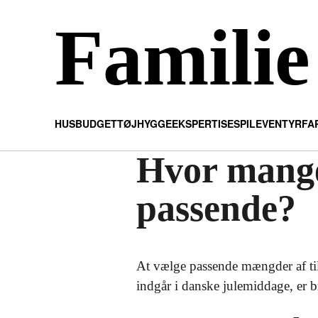
Familie
HUS
BUDGET
TØJ
HYGGE
EKSPERTISE
SPIL
EVENTYR
FA
Hvor mange 
passende?
At vælge passende mængder af tilb
indgår i danske julemiddage, er 