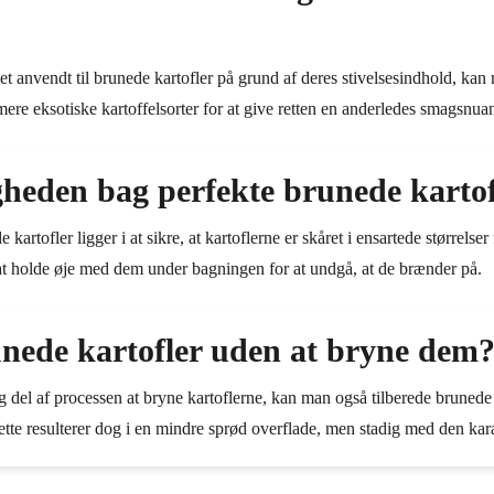
set anvendt til brunede kartofler på grund af deres stivelsesindhold, ka
e mere eksotiske kartoffelsorter for at give retten en anderledes smagsnua
heden bag perfekte brunede kartof
tofler ligger i at sikre, at kartoflerne er skåret i ensartede størrelser 
 at holde øje med dem under bagningen for at undgå, at de brænder på.
nede kartofler uden at bryne dem
tig del af processen at bryne kartoflerne, kan man også tilberede brunede
te resulterer dog i en mindre sprød overflade, men stadig med den kara