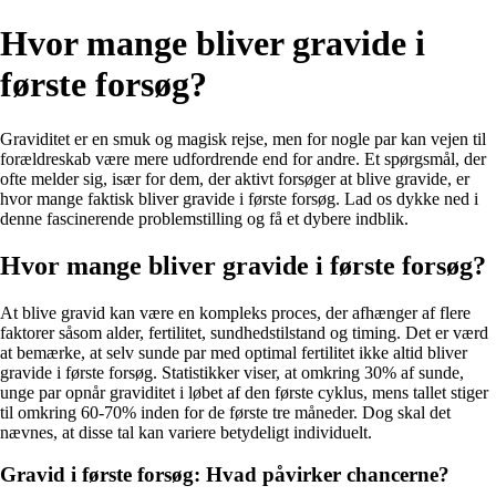
Hvor mange bliver gravide i
første forsøg?
Graviditet er en smuk og magisk rejse, men for nogle par kan vejen til
forældreskab være mere udfordrende end for andre. Et spørgsmål, der
ofte melder sig, især for dem, der aktivt forsøger at blive gravide, er
hvor mange faktisk bliver gravide i første forsøg. Lad os dykke ned i
denne fascinerende problemstilling og få et dybere indblik.
Hvor mange bliver gravide i første forsøg?
At blive gravid kan være en kompleks proces, der afhænger af flere
faktorer såsom alder, fertilitet, sundhedstilstand og timing. Det er værd
at bemærke, at selv sunde par med optimal fertilitet ikke altid bliver
gravide i første forsøg. Statistikker viser, at omkring 30% af sunde,
unge par opnår graviditet i løbet af den første cyklus, mens tallet stiger
til omkring 60-70% inden for de første tre måneder. Dog skal det
nævnes, at disse tal kan variere betydeligt individuelt.
Gravid i første forsøg: Hvad påvirker chancerne?