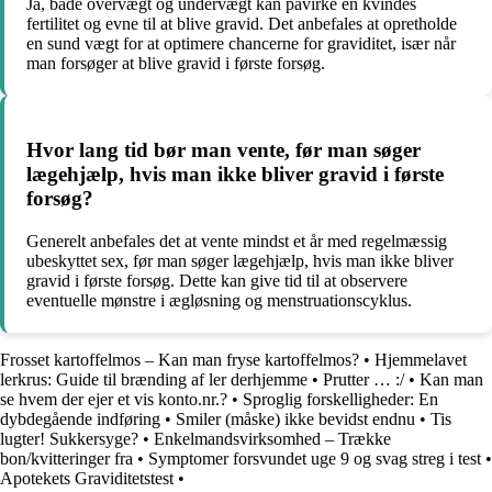
Ja, både overvægt og undervægt kan påvirke en kvindes
fertilitet og evne til at blive gravid. Det anbefales at opretholde
en sund vægt for at optimere chancerne for graviditet, især når
man forsøger at blive gravid i første forsøg.
Hvor lang tid bør man vente, før man søger
lægehjælp, hvis man ikke bliver gravid i første
forsøg?
Generelt anbefales det at vente mindst et år med regelmæssig
ubeskyttet sex, før man søger lægehjælp, hvis man ikke bliver
gravid i første forsøg. Dette kan give tid til at observere
eventuelle mønstre i ægløsning og menstruationscyklus.
Frosset kartoffelmos – Kan man fryse kartoffelmos?
•
Hjemmelavet
lerkrus: Guide til brænding af ler derhjemme
•
Prutter … :/
•
Kan man
se hvem der ejer et vis konto.nr.?
•
Sproglig forskelligheder: En
dybdegående indføring
•
Smiler (måske) ikke bevidst endnu
•
Tis
lugter! Sukkersyge?
•
Enkelmandsvirksomhed – Trække
bon/kvitteringer fra
•
Symptomer forsvundet uge 9 og svag streg i test
•
Apotekets Graviditetstest
•