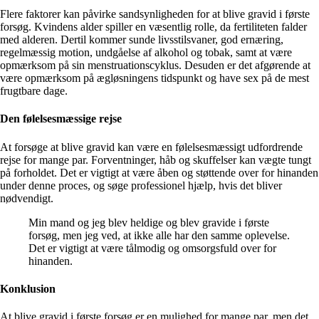
Flere faktorer kan påvirke sandsynligheden for at blive gravid i første
forsøg. Kvindens alder spiller en væsentlig rolle, da fertiliteten falder
med alderen. Dertil kommer sunde livsstilsvaner, god ernæring,
regelmæssig motion, undgåelse af alkohol og tobak, samt at være
opmærksom på sin menstruationscyklus. Desuden er det afgørende at
være opmærksom på ægløsningens tidspunkt og have sex på de mest
frugtbare dage.
Den følelsesmæssige rejse
At forsøge at blive gravid kan være en følelsesmæssigt udfordrende
rejse for mange par. Forventninger, håb og skuffelser kan vægte tungt
på forholdet. Det er vigtigt at være åben og støttende over for hinanden
under denne proces, og søge professionel hjælp, hvis det bliver
nødvendigt.
Min mand og jeg blev heldige og blev gravide i første
forsøg, men jeg ved, at ikke alle har den samme oplevelse.
Det er vigtigt at være tålmodig og omsorgsfuld over for
hinanden.
Konklusion
At blive gravid i første forsøg er en mulighed for mange par, men det