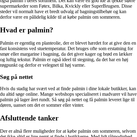
også palmin i deres sortiment. Det kan være en god idé at tjekke større
supermarkeder som Føtex, Bilka, Kvickly eller SuperBrugsen. Disse
steder vil normalt have et bredt udvalg af bagningstilbehør og kan
derfor være en pålidelig kilde til at købe palmin om sommeren.
Hvad er palmin?
Palmin er egentlig en planteolie, der er blevet hærdet for at give den en
fast konsistens ved stuetemperatur. Det bruges ofte som erstatning for
smør eller margarine i bagning, da det giver kager og brød en lækker
og luftig tekstur. Palmin er også ideel til stegning, da det har en høj
røgpunkt og derfor er velegnet til høj varme.
Søg på nettet
Hvis du stadig har svært ved at finde palmin i dine lokale butikker, kan
du altid søge online. Mange webshops specialiseret i madvarer vil have
palmin på lager året rundt. Så søg på nettet og få palmin leveret lige til
døren, uanset om det er sommer eller vinter.
Afsluttende tanker
Der er altså flere muligheder for at købe palmin om sommeren, selvom
det ikke altid er lige nemt at finde i butikkerne. Med lidt tålmodighed