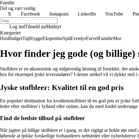
Familie
Del og vær venlig
X
Facebook
Instagram
LinkedIn
YouTube
Pin
Log ind
Tilmeld nu
Mailnyt
Kategorier
Hus
Budget
Tøj
Hygge
Ekspertise
Spil
Eventyr
Farvel
Familie
Mor
Hvor finder jeg gode (og billige) 
Stofbleer er en økonomisk og miljøvenlig løsning til forældre, der øns
hos for eksempel jyske leverandører? I denne artikel vil vi dykke ned i 
Jyske stofbleer: Kvalitet til en god pris
En populær destination for kvalitetsstofbleer til en god pris er jyske f
leder efter stofbleer i Jylland eller online, kan du med fordel undersøge
Find de bedste tilbud på stofbleer
Når jagten på billige stofbleer er i gang, er det vigtigt at holde øje 
løbende at tjekke forskellige forhandleres nettsteder eller nyhedsbreve 