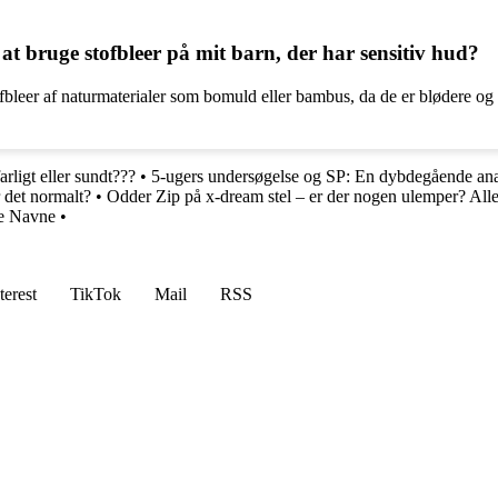
 at bruge stofbleer på mit barn, der har sensitiv hud?
tofbleer af naturmaterialer som bomuld eller bambus, da de er blødere o
farligt eller sundt???
•
5-ugers undersøgelse og SP: En dybdegående an
 det normalt?
•
Odder Zip på x-dream stel – er der nogen ulemper? Al
ke Navne
•
terest
TikTok
Mail
RSS