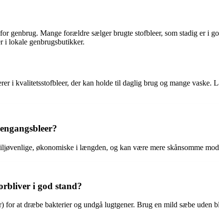
e for genbrug. Mange forældre sælger brugte stofbleer, som stadig er i g
er i lokale genbrugsbutikker.
terer i kvalitetsstofbleer, der kan holde til daglig brug og mange vaske.
r engangsbleer?
e miljøvenlige, økonomiske i længden, og kan være mere skånsomme mod ba
orbliver i god stand?
der) for at dræbe bakterier og undgå lugtgener. Brug en mild sæbe uden 