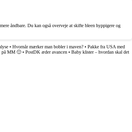
g mere åndbare. Du kan også overveje at skifte bleen hyppigere og
alyse
•
Hvornår mærker man bobler i maven?
•
Pakke fra USA med
le på MM 🙂
•
PostDK æder avancen
•
Baby klister – hvordan skal det