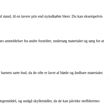
od stand, til en lavere pris end nyindkøbte bleer. Du kan eksempelvis
 Læs anmeldelser fra andre forældre, undersøg materialet og sørg for at
rnets sarte hud, da de ofte er lavet af bløde og åndbare materialer.
blegemiddel, og undgå skyllemidler, da de kan påvirke stofbleernes