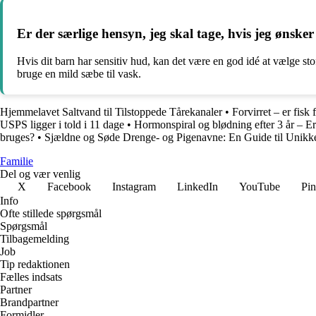
Er der særlige hensyn, jeg skal tage, hvis jeg ønsker
Hvis dit barn har sensitiv hud, kan det være en god idé at vælge s
bruge en mild sæbe til vask.
Hjemmelavet Saltvand til Tilstoppede Tårekanaler
•
Forvirret – er fisk 
USPS ligger i told i 11 dage
•
Hormonspiral og blødning efter 3 år – Er
bruges?
•
Sjældne og Søde Drenge- og Pigenavne: En Guide til Unik
Familie
Del og vær venlig
X
Facebook
Instagram
LinkedIn
YouTube
Pin
Info
Ofte stillede spørgsmål
Spørgsmål
Tilbagemelding
Job
Tip redaktionen
Fælles indsats
Partner
Brandpartner
Formidler