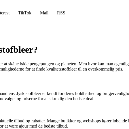
terest
TikTok
Mail
RSS
stofbleer?
ker at skåne både pengepungen og planeten. Men hvor kan man egentlig fi
mulighederne for at finde kvalitetsstofbleer til en overkommelig pris.
orhandlere. Jysk stofbleer er kendt for deres holdbarhed og brugervenlig
 udvalget og priserne for at sikre dig den bedste deal.
med aktuelle tilbud og rabatter. Mange butikker og webshops kører løbend
for at være ajour med de bedste tilbud.