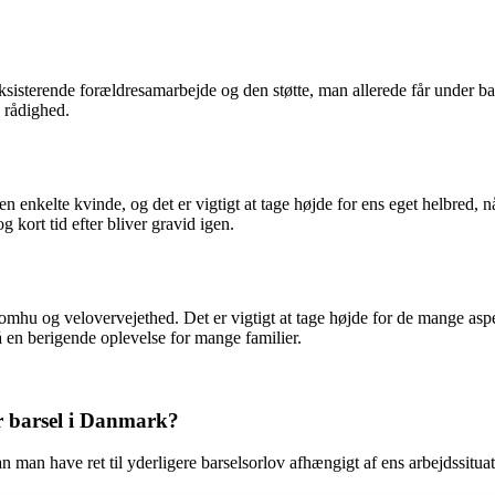
 eksisterende forældresamarbejde og den støtte, man allerede får under b
l rådighed.
 enkelte kvinde, og det er vigtigt at tage højde for ens eget helbred, 
g kort tid efter bliver gravid igen.
 omhu og velovervejethed. Det er vigtigt at tage højde for de mange asp
 en berigende oplevelse for mange familier.
er barsel i Danmark?
 man have ret til yderligere barselsorlov afhængigt af ens arbejdssituat