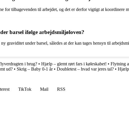
ne for tilbagevenden til arbejdet, og det er derfor vigtigt at koordiner
nder barsel ifølge arbejdsmiljøloven?
ny graviditet under barsel, således at der kan tages hensyn til arbejds
lyverdragten i brug?
•
Hjælp – glemt rørt fars i køleskabet!
•
Flytning 
emt ud?
•
Skrig – Baby 0-1 år
•
Doubletest – hvad var jeres tal?
•
Hjælp
terest
TikTok
Mail
RSS