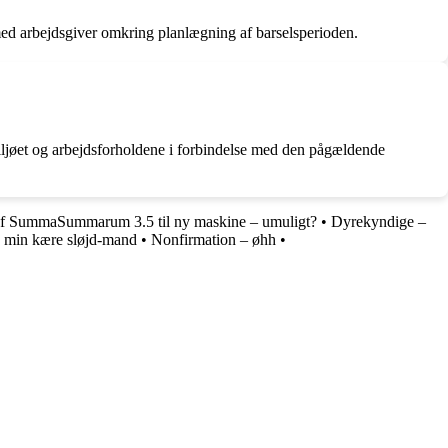
e med arbejdsgiver omkring planlægning af barselsperioden.
miljøet og arbejdsforholdene i forbindelse med den pågældende
af SummaSummarum 3.5 til ny maskine – umuligt?
•
Dyrekyndige –
 min kære sløjd-mand
•
Nonfirmation – øhh
•