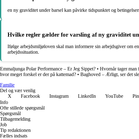
en ny graviditet under barsel kan påvirke tidspunktet og betingelser
Hvilke regler gælder for varsling af ny graviditet u
Ifølge arbejdsmiljøloven skal man informere sin arbejdsgiver om en 
arbejdssituation.
Emmaljunga Polar Performance – Er Jeg Sippet?
•
Hvornår tager man f
hvor meget forskel er der på kattemad?
•
Baghoved – Ærligt, ser det sl
Familie
Del og vær venlig
X
Facebook
Instagram
LinkedIn
YouTube
Pin
Info
Ofte stillede spørgsmål
Spørgsmål
Tilbagemelding
Job
Tip redaktionen
Fælles indsats