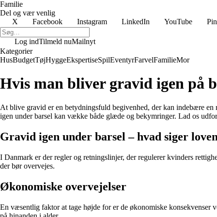
Familie
Del og vær venlig
X
Facebook
Instagram
LinkedIn
YouTube
Pin
Log ind
Tilmeld nu
Mailnyt
Kategorier
Hus
Budget
Tøj
Hygge
Ekspertise
Spil
Eventyr
Farvel
Familie
Mor
Hvis man bliver gravid igen på b
At blive gravid er en betydningsfuld begivenhed, der kan indebære en r
igen under barsel kan vække både glæde og bekymringer. Lad os udfo
Gravid igen under barsel – hvad siger love
I Danmark er der regler og retningslinjer, der regulerer kvinders rettig
der bør overvejes.
Økonomiske overvejelser
En væsentlig faktor at tage højde for er de økonomiske konsekvenser v
på hinanden i alder.