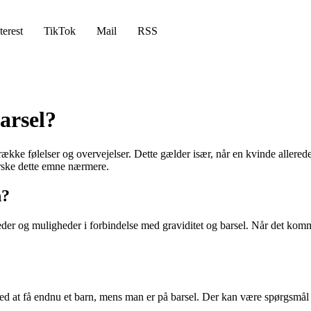
terest
TikTok
Mail
RSS
arsel?
ække følelser og overvejelser. Dette gælder især, når en kvinde allered
rske dette emne nærmere.
n?
heder og muligheder i forbindelse med graviditet og barsel. Når det komme
ed at få endnu et barn, mens man er på barsel. Der kan være spørgsmål