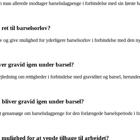
m man allerede modtager barselsdagpenge i forbindelse med sin første ba
et til barselsorlov?
 og give mulighed for yderligere barselsorlov i forbindelse med den ny
ver gravid igen under barsel?
ledning om rettigheder i forbindelse med graviditet og barsel, herunder
bliver gravid igen under barsel?
at genansøge om barselsdagpenge for den forlængede barselsperiode i fo
mulighed for at vende tilbage til arbejdet?