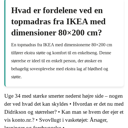
Hvad er fordelene ved en
topmadras fra IKEA med
dimensioner 80×200 cm?
En topmadras fra IKEA med dimensionerne 80×200 cm
tilfører ekstra støtte og komfort til en enkeltseng. Denne
størrelse er ideel til en enkelt person, der ønsker en
behagelig soveoplevelse med ekstra lag af blødhed og
støtte.
Uge 34 med stærke smerter nederst højre side – nogen
der ved hvad det kan skyldes
•
Hvordan er det nu med
Didrikson og størrelser?
•
Kan man se hvem der ejer et
vis konto.nr.?
•
Svovllugt i vasketøjet: Årsager,
løsninger og forebyggelse
•