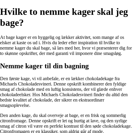
Hvilke to nemme kager skal jeg
bage?
At bage kager er en hyggelig og lækker aktivitet, som mange af os
elsker at kaste os ud i. Hvis du leder efter inspiration til hvilke to
nemme kager du skal bage, så læs med her, hvor vi præsenterer dig for
to skønne opskrifter, der med garanti vil imponere dine smagsløg.
Nemme kager til din bagning
Den første kage, vi vil anbefale, er en lækker chokoladekage fra
Michaels Chokoladesvineri. Denne opskrift kombinerer den fyldige
smag af chokolade med en luftig konsistens, der vil glæde enhver
chokoladeelsker. Hos Michaels Chokoladesvineri finder du altid den
bedste kvalitet af chokolade, der sikrer en ekstraordinær
smagsoplevelse.
Den anden kage, du skal overveje at bage, er en frisk og sommerlig
citronfromage. Denne opskrift er let og hurtig at lave, og den syrlige
smag af citron vil være en perfekt kontrast til den søde chokoladekage.
Citronfromagen er en klassiker, som aldrig går af mode.