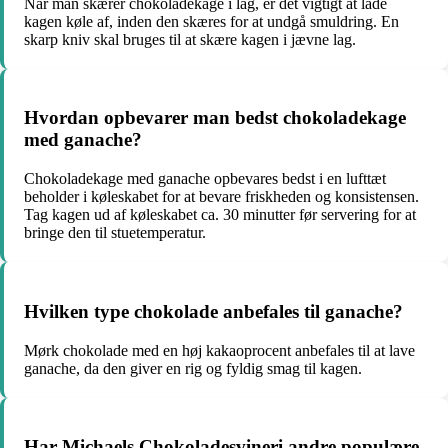
Når man skærer chokoladekage i lag, er det vigtigt at lade
kagen køle af, inden den skæres for at undgå smuldring. En
skarp kniv skal bruges til at skære kagen i jævne lag.
Hvordan opbevarer man bedst chokoladekage
med ganache?
Chokoladekage med ganache opbevares bedst i en lufttæt
beholder i køleskabet for at bevare friskheden og konsistensen.
Tag kagen ud af køleskabet ca. 30 minutter før servering for at
bringe den til stuetemperatur.
Hvilken type chokolade anbefales til ganache?
Mørk chokolade med en høj kakaoprocent anbefales til at lave
ganache, da den giver en rig og fyldig smag til kagen.
Har Michaels Chokoladesvineri andre populære