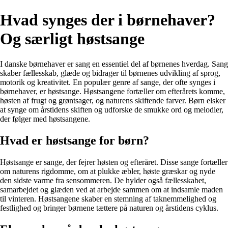
Hvad synges der i børnehaver?
Og særligt høstsange
I danske børnehaver er sang en essentiel del af børnenes hverdag. Sang
skaber fællesskab, glæde og bidrager til børnenes udvikling af sprog,
motorik og kreativitet. En populær genre af sange, der ofte synges i
børnehaver, er høstsange. Høstsangene fortæller om efterårets komme,
høsten af frugt og grøntsager, og naturens skiftende farver. Børn elsker
at synge om årstidens skiften og udforske de smukke ord og melodier,
der følger med høstsangene.
Hvad er høstsange for børn?
Høstsange er sange, der fejrer høsten og efteråret. Disse sange fortæller
om naturens rigdomme, om at plukke æbler, høste græskar og nyde
den sidste varme fra sensommeren. De hylder også fællesskabet,
samarbejdet og glæden ved at arbejde sammen om at indsamle maden
til vinteren. Høstsangene skaber en stemning af taknemmelighed og
festlighed og bringer børnene tættere på naturen og årstidens cyklus.