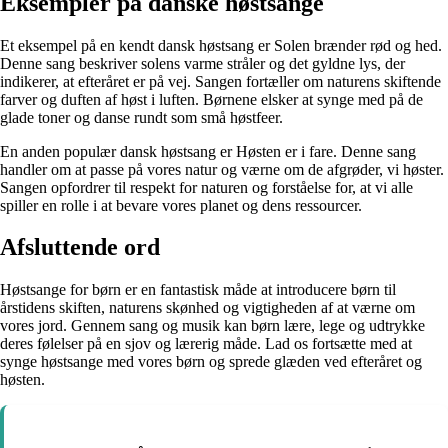
Eksempler på danske høstsange
Et eksempel på en kendt dansk høstsang er Solen brænder rød og hed.
Denne sang beskriver solens varme stråler og det gyldne lys, der
indikerer, at efteråret er på vej. Sangen fortæller om naturens skiftende
farver og duften af høst i luften. Børnene elsker at synge med på de
glade toner og danse rundt som små høstfeer.
En anden populær dansk høstsang er Høsten er i fare. Denne sang
handler om at passe på vores natur og værne om de afgrøder, vi høster.
Sangen opfordrer til respekt for naturen og forståelse for, at vi alle
spiller en rolle i at bevare vores planet og dens ressourcer.
Afsluttende ord
Høstsange for børn er en fantastisk måde at introducere børn til
årstidens skiften, naturens skønhed og vigtigheden af at værne om
vores jord. Gennem sang og musik kan børn lære, lege og udtrykke
deres følelser på en sjov og lærerig måde. Lad os fortsætte med at
synge høstsange med vores børn og sprede glæden ved efteråret og
høsten.