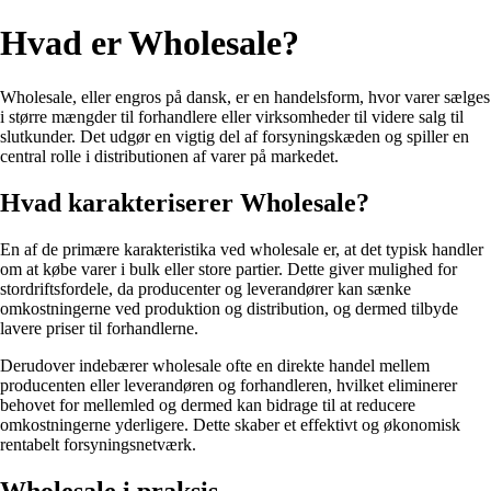
Hvad er Wholesale?
Wholesale, eller engros på dansk, er en handelsform, hvor varer sælges
i større mængder til forhandlere eller virksomheder til videre salg til
slutkunder. Det udgør en vigtig del af forsyningskæden og spiller en
central rolle i distributionen af varer på markedet.
Hvad karakteriserer Wholesale?
En af de primære karakteristika ved wholesale er, at det typisk handler
om at købe varer i bulk eller store partier. Dette giver mulighed for
stordriftsfordele, da producenter og leverandører kan sænke
omkostningerne ved produktion og distribution, og dermed tilbyde
lavere priser til forhandlerne.
Derudover indebærer wholesale ofte en direkte handel mellem
producenten eller leverandøren og forhandleren, hvilket eliminerer
behovet for mellemled og dermed kan bidrage til at reducere
omkostningerne yderligere. Dette skaber et effektivt og økonomisk
rentabelt forsyningsnetværk.
Wholesale i praksis