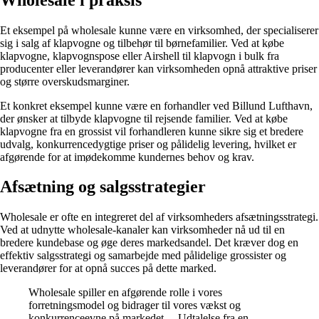
Et eksempel på wholesale kunne være en virksomhed, der specialiserer
sig i salg af klapvogne og tilbehør til børnefamilier. Ved at købe
klapvogne, klapvognspose eller Airshell til klapvogn i bulk fra
producenter eller leverandører kan virksomheden opnå attraktive priser
og større overskudsmarginer.
Et konkret eksempel kunne være en forhandler ved Billund Lufthavn,
der ønsker at tilbyde klapvogne til rejsende familier. Ved at købe
klapvogne fra en grossist vil forhandleren kunne sikre sig et bredere
udvalg, konkurrencedygtige priser og pålidelig levering, hvilket er
afgørende for at imødekomme kundernes behov og krav.
Afsætning og salgsstrategier
Wholesale er ofte en integreret del af virksomheders afsætningsstrategi.
Ved at udnytte wholesale-kanaler kan virksomheder nå ud til en
bredere kundebase og øge deres markedsandel. Det kræver dog en
effektiv salgsstrategi og samarbejde med pålidelige grossister og
leverandører for at opnå succes på dette marked.
Wholesale spiller en afgørende rolle i vores
forretningsmodel og bidrager til vores vækst og
konkurrenceevne på markedet. – Udtalelse fra en