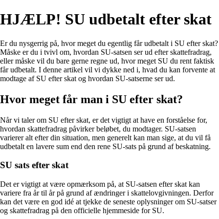
HJÆLP! SU udbetalt efter skat
Er du nysgerrig på, hvor meget du egentlig får udbetalt i SU efter skat?
Måske er du i tvivl om, hvordan SU-satsen ser ud efter skattefradrag,
eller måske vil du bare gerne regne ud, hvor meget SU du rent faktisk
får udbetalt. I denne artikel vil vi dykke ned i, hvad du kan forvente at
modtage af SU efter skat og hvordan SU-satserne ser ud.
Hvor meget får man i SU efter skat?
Når vi taler om SU efter skat, er det vigtigt at have en forståelse for,
hvordan skattefradrag påvirker beløbet, du modtager. SU-satsen
varierer alt efter din situation, men generelt kan man sige, at du vil få
udbetalt en lavere sum end den rene SU-sats på grund af beskatning.
SU sats efter skat
Det er vigtigt at være opmærksom på, at SU-satsen efter skat kan
variere fra år til år på grund af ændringer i skattelovgivningen. Derfor
kan det være en god idé at tjekke de seneste oplysninger om SU-satser
og skattefradrag på den officielle hjemmeside for SU.