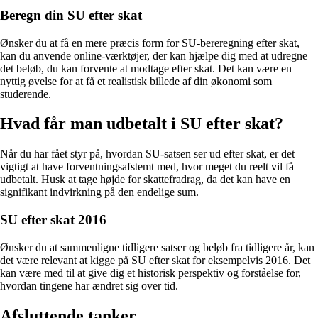
Beregn din SU efter skat
Ønsker du at få en mere præcis form for SU-bereregning efter skat,
kan du anvende online-værktøjer, der kan hjælpe dig med at udregne
det beløb, du kan forvente at modtage efter skat. Det kan være en
nyttig øvelse for at få et realistisk billede af din økonomi som
studerende.
Hvad får man udbetalt i SU efter skat?
Når du har fået styr på, hvordan SU-satsen ser ud efter skat, er det
vigtigt at have forventningsafstemt med, hvor meget du reelt vil få
udbetalt. Husk at tage højde for skattefradrag, da det kan have en
signifikant indvirkning på den endelige sum.
SU efter skat 2016
Ønsker du at sammenligne tidligere satser og beløb fra tidligere år, kan
det være relevant at kigge på SU efter skat for eksempelvis 2016. Det
kan være med til at give dig et historisk perspektiv og forståelse for,
hvordan tingene har ændret sig over tid.
Afsluttende tanker