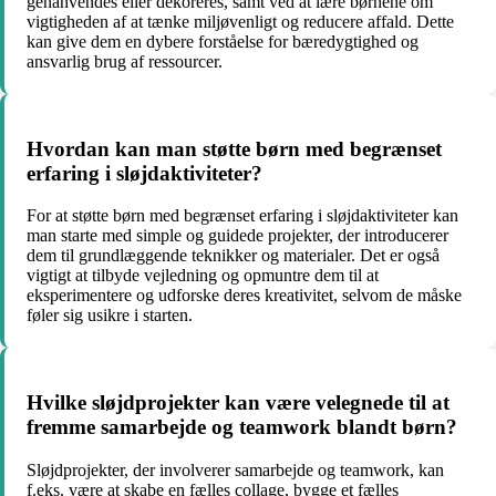
genanvendes eller dekoreres, samt ved at lære børnene om
vigtigheden af at tænke miljøvenligt og reducere affald. Dette
kan give dem en dybere forståelse for bæredygtighed og
ansvarlig brug af ressourcer.
Hvordan kan man støtte børn med begrænset
erfaring i sløjdaktiviteter?
For at støtte børn med begrænset erfaring i sløjdaktiviteter kan
man starte med simple og guidede projekter, der introducerer
dem til grundlæggende teknikker og materialer. Det er også
vigtigt at tilbyde vejledning og opmuntre dem til at
eksperimentere og udforske deres kreativitet, selvom de måske
føler sig usikre i starten.
Hvilke sløjdprojekter kan være velegnede til at
fremme samarbejde og teamwork blandt børn?
Sløjdprojekter, der involverer samarbejde og teamwork, kan
f.eks. være at skabe en fælles collage, bygge et fælles