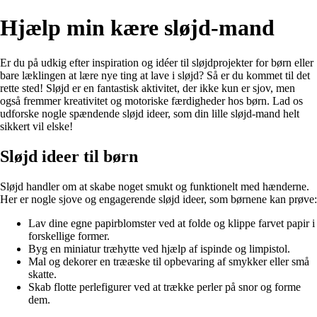
Hjælp min kære sløjd-mand
Er du på udkig efter inspiration og idéer til sløjdprojekter for børn eller
bare læklingen at lære nye ting at lave i sløjd? Så er du kommet til det
rette sted! Sløjd er en fantastisk aktivitet, der ikke kun er sjov, men
også fremmer kreativitet og motoriske færdigheder hos børn. Lad os
udforske nogle spændende sløjd ideer, som din lille sløjd-mand helt
sikkert vil elske!
Sløjd ideer til børn
Sløjd handler om at skabe noget smukt og funktionelt med hænderne.
Her er nogle sjove og engagerende sløjd ideer, som børnene kan prøve:
Lav dine egne papirblomster ved at folde og klippe farvet papir i
forskellige former.
Byg en miniatur træhytte ved hjælp af ispinde og limpistol.
Mal og dekorer en trææske til opbevaring af smykker eller små
skatte.
Skab flotte perlefigurer ved at trække perler på snor og forme
dem.