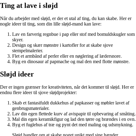
Ting at lave i sløjd
Når du arbejder med sløjd, er der et utal af ting, du kan skabe. Her er
nogle ideer til ting, som din lille sløjd-mand kan lave:
Lav en farverig regnbue i pap eller stof med bomuldskugler som
skyer.
Design og skær mønstre i kartofler for at skabe sjove
stempelmalerier.
Flet et armbånd af perler eller en nøglering af lædersnore.
Byg en dinosaur af papmache og mal den med flotte mønstre.
Sløjd ideer
Der er ingen grænser for kreativiteten, når det kommer til sløjd. Her er
endnu flere ideer til sjove sløjdprojekter:
Skab et fantasifuldt dukkehus af papkasser og møbler lavet af
genbrugsmaterialer.
Lav din egen flettede kurv af avispapir til opbevaring af småting.
Mal din egen keramikfigur og lad den tørre og brændes i en ovn.
Byg et fuglehus af træ og pynt det med maling og udsmykning.
Sløjd handler om at skabe noget unikt med sine hænder