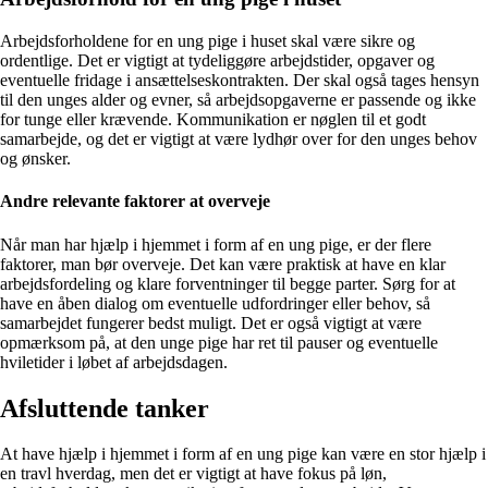
Arbejdsforholdene for en ung pige i huset skal være sikre og
ordentlige. Det er vigtigt at tydeliggøre arbejdstider, opgaver og
eventuelle fridage i ansættelseskontrakten. Der skal også tages hensyn
til den unges alder og evner, så arbejdsopgaverne er passende og ikke
for tunge eller krævende. Kommunikation er nøglen til et godt
samarbejde, og det er vigtigt at være lydhør over for den unges behov
og ønsker.
Andre relevante faktorer at overveje
Når man har hjælp i hjemmet i form af en ung pige, er der flere
faktorer, man bør overveje. Det kan være praktisk at have en klar
arbejdsfordeling og klare forventninger til begge parter. Sørg for at
have en åben dialog om eventuelle udfordringer eller behov, så
samarbejdet fungerer bedst muligt. Det er også vigtigt at være
opmærksom på, at den unge pige har ret til pauser og eventuelle
hviletider i løbet af arbejdsdagen.
Afsluttende tanker
At have hjælp i hjemmet i form af en ung pige kan være en stor hjælp i
en travl hverdag, men det er vigtigt at have fokus på løn,