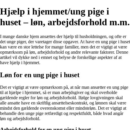
Hjælp i hjemmet/ung pige i
huset – løn, arbejdsforhold m.m.
I mange danske hjem ansættes der hjælp til husholdningen, og ofte er
det unge piger, der varetager disse opgaver. At have en ung pige i huset
kan være en stor lettelse for mange familier, men det er vigtigt at være
opmærksom på løn, arbejdsforhold og andre relevante faktorer. Denne
artikel vil dykke ned i emnet og belyse de forskellige aspekter af at
have hjælp i hjemmet.
Løn for en ung pige i huset
Det er vigtigt at være opmærksom på, at når man ansætter en ung pige
til at hjælpe i hjemmet, så er man arbejdsgiver og skal overholde
gældende regler for løn og arbejdsforhold. Ifølge lovgivningen skal
alle ansatte have en skriftlig ansættelseskontrakt, og lønnen skal være
mindst den gældende overenskomst eller mindsteløn. Det er vigtigt at
behandle den unge pige retfærdigt og respektfuldt, både hvad angår
løn og arbejdsforhold.
Arbejdsforhold for en ung pige i huset