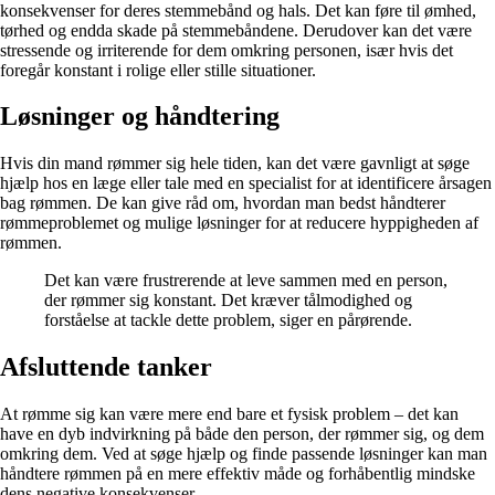
konsekvenser for deres stemmebånd og hals. Det kan føre til ømhed,
tørhed og endda skade på stemmebåndene. Derudover kan det være
stressende og irriterende for dem omkring personen, især hvis det
foregår konstant i rolige eller stille situationer.
Løsninger og håndtering
Hvis din mand rømmer sig hele tiden, kan det være gavnligt at søge
hjælp hos en læge eller tale med en specialist for at identificere årsagen
bag rømmen. De kan give råd om, hvordan man bedst håndterer
rømmeproblemet og mulige løsninger for at reducere hyppigheden af
rømmen.
Det kan være frustrerende at leve sammen med en person,
der rømmer sig konstant. Det kræver tålmodighed og
forståelse at tackle dette problem, siger en pårørende.
Afsluttende tanker
At rømme sig kan være mere end bare et fysisk problem – det kan
have en dyb indvirkning på både den person, der rømmer sig, og dem
omkring dem. Ved at søge hjælp og finde passende løsninger kan man
håndtere rømmen på en mere effektiv måde og forhåbentlig mindske
dens negative konsekvenser.