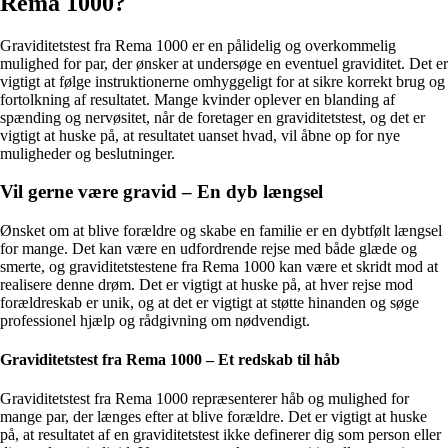
Rema 1000?
Graviditetstest fra Rema 1000 er en pålidelig og overkommelig
mulighed for par, der ønsker at undersøge en eventuel graviditet. Det er
vigtigt at følge instruktionerne omhyggeligt for at sikre korrekt brug og
fortolkning af resultatet. Mange kvinder oplever en blanding af
spænding og nervøsitet, når de foretager en graviditetstest, og det er
vigtigt at huske på, at resultatet uanset hvad, vil åbne op for nye
muligheder og beslutninger.
Vil gerne være gravid – En dyb længsel
Ønsket om at blive forældre og skabe en familie er en dybtfølt længsel
for mange. Det kan være en udfordrende rejse med både glæde og
smerte, og graviditetstestene fra Rema 1000 kan være et skridt mod at
realisere denne drøm. Det er vigtigt at huske på, at hver rejse mod
forældreskab er unik, og at det er vigtigt at støtte hinanden og søge
professionel hjælp og rådgivning om nødvendigt.
Graviditetstest fra Rema 1000 – Et redskab til håb
Graviditetstest fra Rema 1000 repræsenterer håb og mulighed for
mange par, der længes efter at blive forældre. Det er vigtigt at huske
på, at resultatet af en graviditetstest ikke definerer dig som person eller