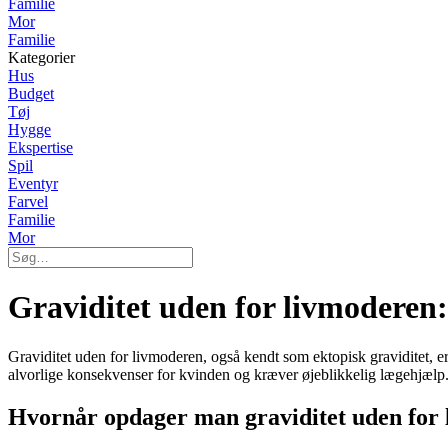
Familie
Mor
Familie
Kategorier
Hus
Budget
Tøj
Hygge
Ekspertise
Spil
Eventyr
Farvel
Familie
Mor
Graviditet uden for livmoderen
Graviditet uden for livmoderen, også kendt som ektopisk graviditet, er
alvorlige konsekvenser for kvinden og kræver øjeblikkelig lægehjælp
Hvornår opdager man graviditet uden for