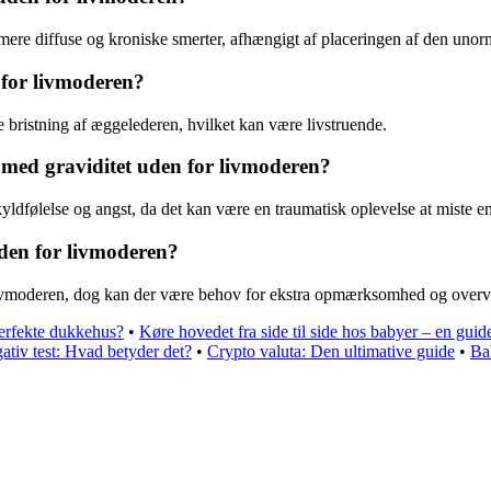
 mere diffuse og kroniske smerter, afhængigt af placeringen af den unorm
 for livmoderen?
e bristning af æggelederen, hvilket kan være livstruende.
 med graviditet uden for livmoderen?
dfølelse og angst, da det kan være en traumatisk oplevelse at miste en 
 uden for livmoderen?
 for livmoderen, dog kan der være behov for ekstra opmærksomhed og ove
erfekte dukkehus?
•
Køre hovedet fra side til side hos babyer – en guide
ativ test: Hvad betyder det?
•
Crypto valuta: Den ultimative guide
•
Ba