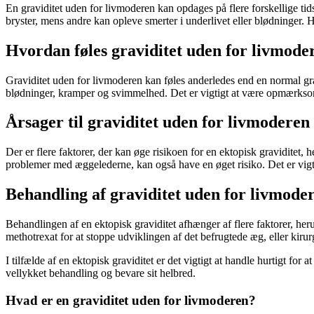
En graviditet uden for livmoderen kan opdages på flere forskellige
bryster, mens andre kan opleve smerter i underlivet eller blødninger. 
Hvordan føles graviditet uden for livmode
Graviditet uden for livmoderen kan føles anderledes end en normal gra
blødninger, kramper og svimmelhed. Det er vigtigt at være opmærksom
Årsager til graviditet uden for livmoderen
Der er flere faktorer, der kan øge risikoen for en ektopisk graviditet,
problemer med æggelederne, kan også have en øget risiko. Det er vig
Behandling af graviditet uden for livmode
Behandlingen af en ektopisk graviditet afhænger af flere faktorer, h
methotrexat for at stoppe udviklingen af det befrugtede æg, eller kirur
I tilfælde af en ektopisk graviditet er det vigtigt at handle hurtigt
vellykket behandling og bevare sit helbred.
Hvad er en graviditet uden for livmoderen?