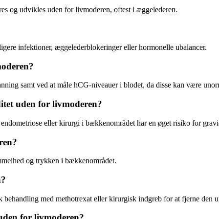
res og udvikles uden for livmoderen, oftest i æggelederen.
igere infektioner, æggelederblokeringer eller hormonelle ubalancer.
moderen?
canning samt ved at måle hCG-niveauer i blodet, da disse kan være unor
ditet uden for livmoderen?
 endometriose eller kirurgi i bækkenområdet har en øget risiko for gravi
ren?
immelhed og trykken i bækkenområdet.
n?
behandling med methotrexat eller kirurgisk indgreb for at fjerne den u
 uden for livmoderen?