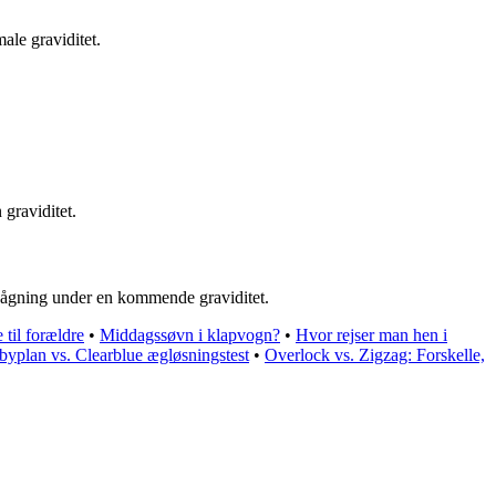
ale graviditet.
graviditet.
rvågning under en kommende graviditet.
 til forældre
•
Middagssøvn i klapvogn?
•
Hvor rejser man hen i
byplan vs. Clearblue ægløsningstest
•
Overlock vs. Zigzag: Forskelle,