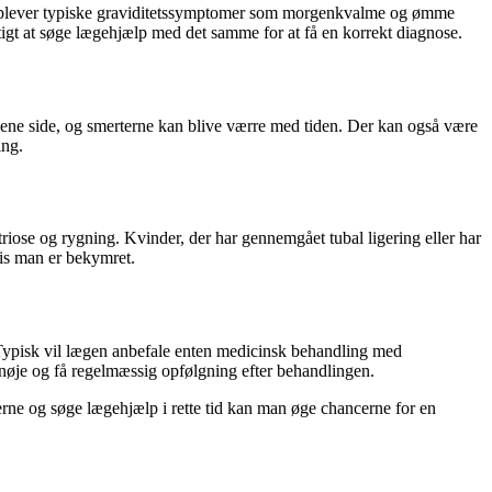
r oplever typiske graviditetssymptomer som morgenkvalme og ømme
gtigt at søge lægehjælp med det samme for at få en korrekt diagnose.
n ene side, og smerterne kan blive værre med tiden. Der kan også være
ing.
etriose og rygning. Kvinder, der har gennemgået tubal ligering eller har
is man er bekymret.
. Typisk vil lægen anbefale enten medicinsk behandling med
er nøje og få regelmæssig opfølgning efter behandlingen.
merne og søge lægehjælp i rette tid kan man øge chancerne for en