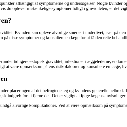
 tidspunkter afhængigt af symptomerne og undersøgelser. Nogle kvinde
Hvis du oplever mistænkelige symptomer tidligt i graviditeten, er det vi
ren?
viditet. Kvinden kan opleve alvorlige smerter i underlivet, især på de
 på disse symptomer og konsultere en læge for at få den rette behandl
 herunder tidligere ektopisk graviditet, infektioner i æggelederne, endom
tigt at være opmærksom på ens risikofaktorer og konsultere en læge, hv
ren
erunder placeringen af det befrugtede æg og kvindens generelle helbred
gisk indgreb for at fjerne det. Det er vigtigt at følge lægens anvisning
 for at undgå alvorlige komplikationer. Ved at være opmærksom på sympto