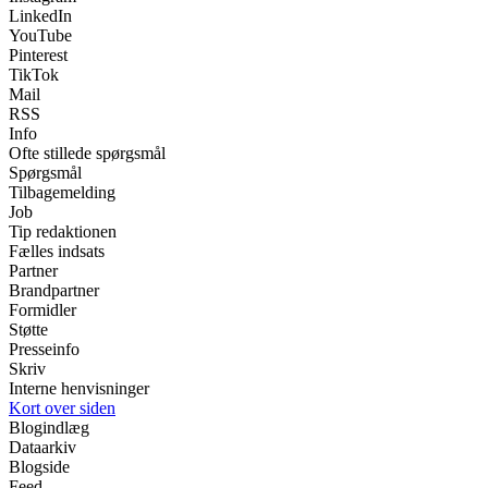
LinkedIn
YouTube
Pinterest
TikTok
Mail
RSS
Info
Ofte stillede spørgsmål
Spørgsmål
Tilbagemelding
Job
Tip redaktionen
Fælles indsats
Partner
Brandpartner
Formidler
Støtte
Presseinfo
Skriv
Interne henvisninger
Kort over siden
Blogindlæg
Dataarkiv
Blogside
Feed