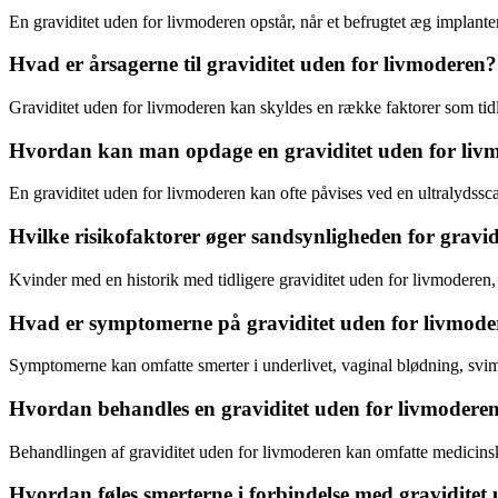
En graviditet uden for livmoderen opstår, når et befrugtet æg implante
Hvad er årsagerne til graviditet uden for livmoderen?
Graviditet uden for livmoderen kan skyldes en række faktorer som tidl
Hvordan kan man opdage en graviditet uden for liv
En graviditet uden for livmoderen kan ofte påvises ved en ultralydss
Hvilke risikofaktorer øger sandsynligheden for gravi
Kvinder med en historik med tidligere graviditet uden for livmoderen,
Hvad er symptomerne på graviditet uden for livmode
Symptomerne kan omfatte smerter i underlivet, vaginal blødning, sv
Hvordan behandles en graviditet uden for livmodere
Behandlingen af graviditet uden for livmoderen kan omfatte medicinsk 
Hvordan føles smerterne i forbindelse med graviditet