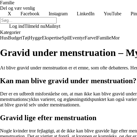
Familie
Del og vær venlig
X
Facebook
Instagram
LinkedIn
YouTube
Pin
Log ind
Tilmeld nu
Mailnyt
Kategorier
Hus
Budget
Tøj
Hygge
Ekspertise
Spil
Eventyr
Farvel
Familie
Mor
Gravid under menstruation – My
At blive gravid under menstruation er et emne, som ofte debatteres. 
Kan man blive gravid under menstruation?
Der er en udbredt misforståelse om, at man ikke kan blive gravid under
menstruationscyklus varierer, og ægløsningstidspunktet kan også variere.
at blive gravid selv under menstruationen.
Gravid lige efter menstruation
Nogle kvinder tror fejlagtigt, at de ikke kan blive gravide lige efter me
menstruation. Det er vigtigt at forstå, at kroppen er kompleks, og der er