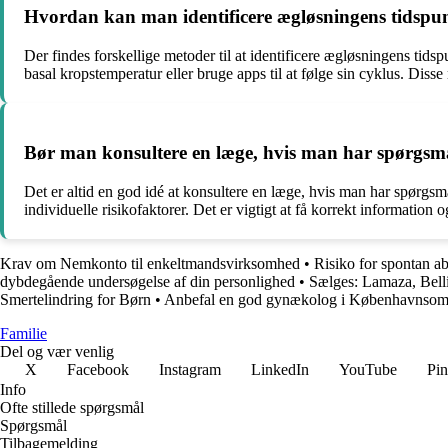
Hvordan kan man identificere ægløsningens tidspun
Der findes forskellige metoder til at identificere ægløsningens tid
basal kropstemperatur eller bruge apps til at følge sin cyklus. Dis
Bør man konsultere en læge, hvis man har spørgsmå
Det er altid en god idé at konsultere en læge, hvis man har spørgsmå
individuelle risikofaktorer. Det er vigtigt at få korrekt information
Krav om Nemkonto til enkeltmandsvirksomhed
•
Risiko for spontan ab
dybdegående undersøgelse af din personlighed
•
Sælges: Lamaza, Bell
Smertelindring for Børn
•
Anbefal en god gynækolog i Københavnsom
Familie
Del og vær venlig
X
Facebook
Instagram
LinkedIn
YouTube
Pin
Info
Ofte stillede spørgsmål
Spørgsmål
Tilbagemelding