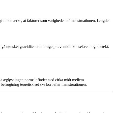
igt at bemærke, at faktorer som varigheden af menstruationen, længden
ndgå uønsket graviditet er at bruge prævention konsekvent og korrekt.
 da ægløsningen normalt finder sted cirka midt mellem
efrugtning teoretisk set ske kort efter menstruationen.