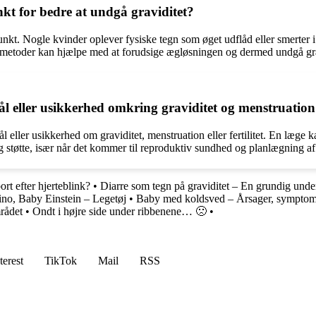
kt for bedre at undgå graviditet?
spunkt. Nogle kvinder oplever fysiske tegn som øget udflåd eller smerte
se metoder kan hjælpe med at forudsige ægløsningen og dermed undgå grav
l eller usikkerhed omkring graviditet og menstruatio
l eller usikkerhed om graviditet, menstruation eller fertilitet. En læge 
 og støtte, især når det kommer til reproduktiv sundhed og planlægning af
ort efter hjerteblink?
•
Diarre som tegn på graviditet – En grundig unde
ino, Baby Einstein – Legetøj
•
Baby med koldsved – Årsager, symptom
rådet
•
Ondt i højre side under ribbenene… 🙁
•
terest
TikTok
Mail
RSS