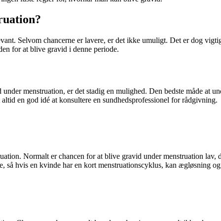
ruation?
vant. Selvom chancerne er lavere, er det ikke umuligt. Det er dog vigt
eden for at blive gravid i denne periode.
vid under menstruation, er det stadig en mulighed. Den bedste måde at u
altid en god idé at konsultere en sundhedsprofessionel for rådgivning.
ruation. Normalt er chancen for at blive gravid under menstruation lav,
, så hvis en kvinde har en kort menstruationscyklus, kan ægløsning og b