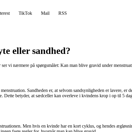
terest
TikTok
Mail
RSS
te eller sandhed?
Her ser vi nærmere på spørgsmålet: Kan man blive gravid under menstru
 menstruation. Sandheden er, at selvom sandsynligheden er lavere, er de
 Dette betyder, at sædceller kan overleve i kvindens krop i op til 5 dage
nstruationen. Men hvis en kvinde har en kort cyklus, og hendes ægløsning 
 ingen faste regler for, hvornår man kan blive gravid.