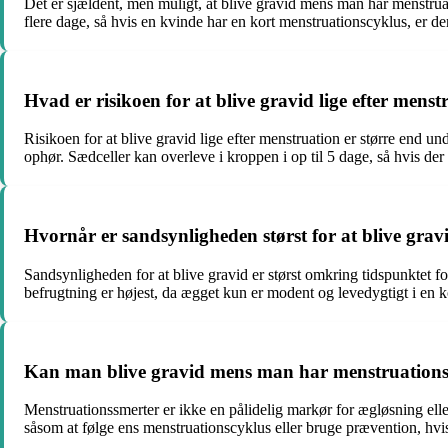
Det er sjældent, men muligt, at blive gravid mens man har menstru
flere dage, så hvis en kvinde har en kort menstruationscyklus, er der
Hvad er risikoen for at blive gravid lige efter menst
Risikoen for at blive gravid lige efter menstruation er større end 
ophør. Sædceller kan overleve i kroppen i op til 5 dage, så hvis de
Hvornår er sandsynligheden størst for at blive grav
Sandsynligheden for at blive gravid er størst omkring tidspunktet 
befrugtning er højest, da ægget kun er modent og levedygtigt i en k
Kan man blive gravid mens man har menstruations
Menstruationssmerter er ikke en pålidelig markør for ægløsning elle
såsom at følge ens menstruationscyklus eller bruge prævention, hvi