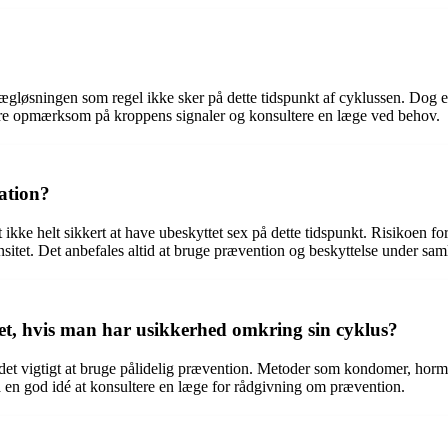
ægløsningen som regel ikke sker på dette tidspunkt af cyklussen. Dog er 
 være opmærksom på kroppens signaler og konsultere en læge ved behov.
uation?
ikke helt sikkert at have ubeskyttet sex på dette tidspunkt. Risikoen for 
itet. Det anbefales altid at bruge prævention og beskyttelse under saml
et, hvis man har usikkerhed omkring sin cyklus?
 det vigtigt at bruge pålidelig prævention. Metoder som kondomer, horm
så en god idé at konsultere en læge for rådgivning om prævention.