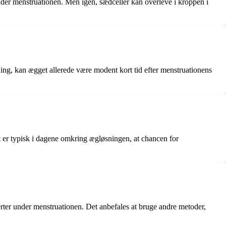
nder menstruationen. Men igen, sædceller kan overleve i kroppen i
ning, kan ægget allerede være modent kort tid efter menstruationens
t er typisk i dagene omkring ægløsningen, at chancen for
merter under menstruationen. Det anbefales at bruge andre metoder,