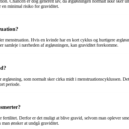
ation. Chancen er dog generelt lav, da ægløsningen normalt ikke sker u
 en minimal risiko for graviditet.
ruation?
under menstruation. Hvis en kvinde har en kort cyklus og hurtigere ægløs
r er samleje i nærheden af ægløsningen, kan graviditet forekomme.
id?
for ægløsning, som normalt sker cirka midt i menstruationscyklussen. De
ort periode.
smerter?
r fertilitet. Derfor er det muligt at blive gravid, selvom man oplever s
s man ønsker at undgå graviditet.