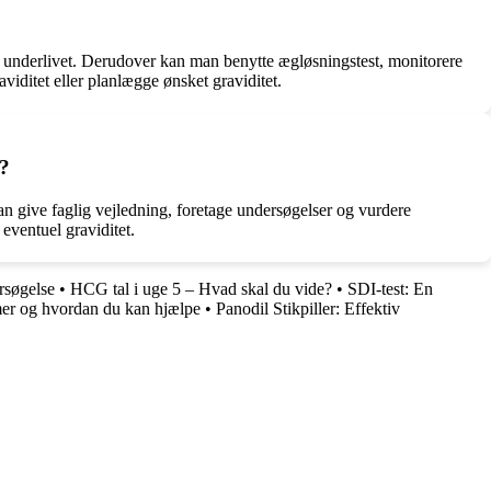
r i underlivet. Derudover kan man benytte ægløsningstest, monitorere
iditet eller planlægge ønsket graviditet.
n?
kan give faglig vejledning, foretage undersøgelser og vurdere
 eventuel graviditet.
rsøgelse
•
HCG tal i uge 5 – Hvad skal du vide?
•
SDI-test: En
er og hvordan du kan hjælpe
•
Panodil Stikpiller: Effektiv