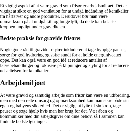
Et vigtigt aspekt af at være gravid som frisør er arbejdsmiljøet. Det er
vigtigt at sikre en god ventilation for at undgå indånding af kemikalier
fra hårfarver og andre produkter. Derudover bør man være
opmærksom på at undgå løft og tunge løft, da dette kan belaste
kroppen unødigt under graviditeten.
Bedste praksis for gravide frisører
Nogle gode råd til gravide frisører inkluderer at tage hyppige pauser,
sørge for god hydrering og spise sundt for at holde energiniveauet
oppe. Det kan også være en god idé at reducere antallet af
farvebehandlinger og fokusere på klipninger og styling for at reducere
udsættelsen for kemikalier.
Arbejdsmiljøet
At være gravid og samtidig arbejde som frisør kan være en udfordring,
men med den rette omsorg og opmærksomhed kan man sikre både sin
egen og babyens sikkerhed. Det er vigtigt at lytte til sin krop, tage
pauser og søge hjælp hvis man har brug for det. Vær åben og
kommuniker med din arbejdsgiver om dine behov, så I sammen kan
finde de bedste løsninger.