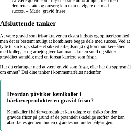
At være gravid som frisør har sine udfordringer, men med
den rette støtte og omsorg kan man navigere det med
succes. – Maria, gravid frisør
Afsluttende tanker
At være gravid som frisør kræver en ekstra indsats og opmærksomhed,
men det er bestemt muligt at kombinere begge dele med succes. Ved at
lytte til sin krop, skabe et sikkert arbejdsmiljø og kommunikere åbent
med kollegaer og arbejdsgiver kan man sikre en sund og sikker
graviditet samtidig med en fortsat karriere som frisør.
Har du erfaringer med at være gravid som frisør, eller har du spørgsmål
om emnet? Del dine tanker i kommentarfeltet nedenfor.
Hvordan påvirker kemikalier i
hårfarveprodukter en gravid frisør?
Kemikalier i hårfarveprodukter kan udgøre en risiko for den
gravide frisør på grund af de potentielt skadelige stoffer, der kan
absorberes gennem huden og åndes ind under påføringen.