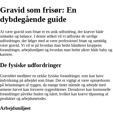
Gravid som frisør: En
dybdegående guide
At være gravid som frisør er en unik udfordring, der kræver både
omtanke og balance. I denne artikel vil vi udforske de særlige
udfordringer, der følger med at være professionel frisør og samtidig
være gravid. Vi vil se på hvordan man bedst håndterer kroppens
forandringer, arbejdsmiljøet og hvordan man bedst sikrer både baby og
karriere.
De fysiske udfordringer
Graviditet medfører en række fysiske forandringer, som kan have
indvirkning på arbejdet som frisør. Det er vigtigt at være opmærksom
på belastningen af ryggen, da mange timer stående og arbejde med
armene hævet kan forværre rygproblemer. Derudover kan hormonelle
forandringer påvirke huden og håret, hvilket kan kræve tilpasning af
produkter og arbejdsmetoder.
Arbejdsmiljøet