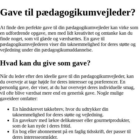
Gave til pædagogikumvejleder?
At finde den perfekte gave til din pædagogikumvejleder kan virke som
en udfordrende opgave, men med lidt kreativitet og omtanke kan du
finde noget, som vil glæde og værdsættes. En gave til
pædagogikumvejlederen viser din taknemmelighed for deres støtte og
vejledning under din pædagogikumuddannelse.
Hvad kan du give som gave?
Når du leder efter den ideelle gave til din pædagogikumvejleder, kan
du overveje at tage højde for deres interesser og præferencer. En
personlig gave, der viser, at du har overvejet deres individuelle smag,
vil ofte blive værdsat mere end en generisk gave. Nogle mulige
gaveideer omfatter:
En håndskrevet takkebrev, hvor du udtrykker din
taknemmelighed for deres støtte og vejledning.
En gavekurv med lækre delikatesser eller gourmetprodukter,
som de kan nyde i deres fritid.
En bog eller abonnement på en faglig tidsskrift, der passer til
deres interesseområder.