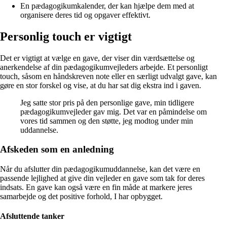
En pædagogikumkalender, der kan hjælpe dem med at
organisere deres tid og opgaver effektivt.
Personlig touch er vigtigt
Det er vigtigt at vælge en gave, der viser din værdsættelse og
anerkendelse af din pædagogikumvejleders arbejde. Et personligt
touch, såsom en håndskreven note eller en særligt udvalgt gave, kan
gøre en stor forskel og vise, at du har sat dig ekstra ind i gaven.
Jeg satte stor pris på den personlige gave, min tidligere
pædagogikumvejleder gav mig. Det var en påmindelse om
vores tid sammen og den støtte, jeg modtog under min
uddannelse.
Afskeden som en anledning
Når du afslutter din pædagogikumuddannelse, kan det være en
passende lejlighed at give din vejleder en gave som tak for deres
indsats. En gave kan også være en fin måde at markere jeres
samarbejde og det positive forhold, I har opbygget.
Afsluttende tanker