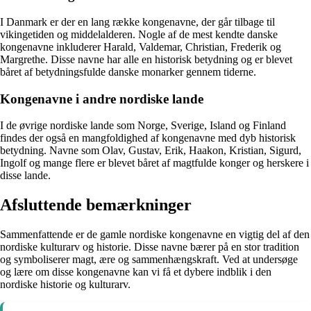
I Danmark er der en lang række kongenavne, der går tilbage til
vikingetiden og middelalderen. Nogle af de mest kendte danske
kongenavne inkluderer Harald, Valdemar, Christian, Frederik og
Margrethe. Disse navne har alle en historisk betydning og er blevet
båret af betydningsfulde danske monarker gennem tiderne.
Kongenavne i andre nordiske lande
I de øvrige nordiske lande som Norge, Sverige, Island og Finland
findes der også en mangfoldighed af kongenavne med dyb historisk
betydning. Navne som Olav, Gustav, Erik, Haakon, Kristian, Sigurd,
Ingolf og mange flere er blevet båret af magtfulde konger og herskere i
disse lande.
Afsluttende bemærkninger
Sammenfattende er de gamle nordiske kongenavne en vigtig del af den
nordiske kulturarv og historie. Disse navne bærer på en stor tradition
og symboliserer magt, ære og sammenhængskraft. Ved at undersøge
og lære om disse kongenavne kan vi få et dybere indblik i den
nordiske historie og kulturarv.