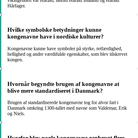
vikingetiden var Harald, såsom Harald Blåtand og Harald
Hårfager.
Hvilke symbolske betydninger kunne
kongenavne have i nordiske kulturer?
Kongenavne kunne have symboler på styrke, retfærdighed,
hellighed og andre værdifulde egenskaber, som blev tilskrevet
kongen.
Hvornår begyndte brugen af kongenavne at
blive mere standardiseret i Danmark?
Brugen af standardiserede kongenavne tog for alvor fart i
Danmark omkring 1300-tallet med navne som Valdemar, Erik
og Niels.
Hvorfor blev nogle kongenavne genbrugt flere