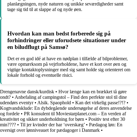
planlægningen, nyde naturen og unikke seværdigheder samt
tage sig tid til at slappe af og nyde øen.
Hvordan kan man bedst forberede sig på
forhindringer eller uforudsete situationer under
en biludflugt på Samsø?
Det er en god idé at have en nødplan i tilfælde af bilproblemer,
være opmærksom på vejrforholdene, have et kort over øen og
vigtige kontaktoplysninger med sig samt holde sig orienteret om
lokale forhold og eventuelle risici.
Drengenavne dansk/kurdisk
•
Hvor længe kan en brækket tå gøre
ondt?
•
Anbefaling af campingstol – Find den perfekte stol til dine
udendørs eventyr
•
Alsik. Spaophold
•
Kan det virkelig passe!?!?
•
Kogtvandsklude: En dybdegående undersøgelse af deres anvendelse
og fordele
•
PR konsulent til Moviestarplanet.com – En verden af
kreativitet og sikker underholdning for børn
•
Positiv test efter 30
min????
•
Til jer kvinder der har ‘overskæg’
•
Pædagog løn: En
oversigt over lønniveauet for pædagoger i Danmark
•