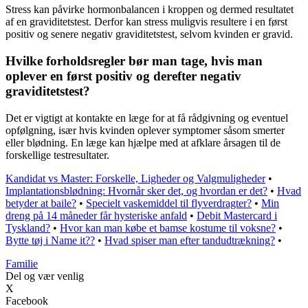
Stress kan påvirke hormonbalancen i kroppen og dermed resultatet
af en graviditetstest. Derfor kan stress muligvis resultere i en først
positiv og senere negativ graviditetstest, selvom kvinden er gravid.
Hvilke forholdsregler bør man tage, hvis man
oplever en først positiv og derefter negativ
graviditetstest?
Det er vigtigt at kontakte en læge for at få rådgivning og eventuel
opfølgning, især hvis kvinden oplever symptomer såsom smerter
eller blødning. En læge kan hjælpe med at afklare årsagen til de
forskellige testresultater.
Kandidat vs Master: Forskelle, Ligheder og Valgmuligheder
•
Implantationsblødning: Hvornår sker det, og hvordan er det?
•
Hvad
betyder at baile?
•
Specielt vaskemiddel til flyverdragter?
•
Min
dreng på 14 måneder får hysteriske anfald
•
Debit Mastercard i
Tyskland?
•
Hvor kan man købe et bamse kostume til voksne?
•
Bytte tøj i Name it??
•
Hvad spiser man efter tandudtrækning?
•
Familie
Del og vær venlig
X
Facebook