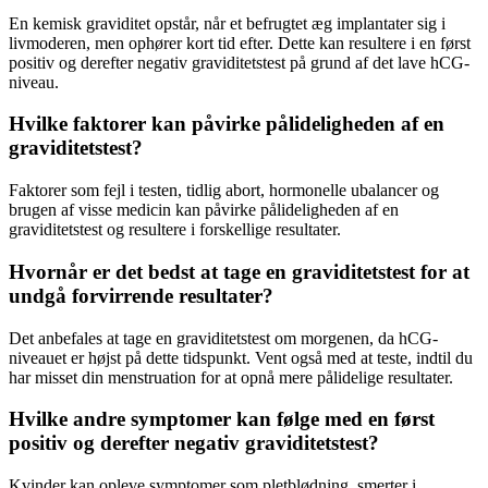
En kemisk graviditet opstår, når et befrugtet æg implantater sig i
livmoderen, men ophører kort tid efter. Dette kan resultere i en først
positiv og derefter negativ graviditetstest på grund af det lave hCG-
niveau.
Hvilke faktorer kan påvirke pålideligheden af en
graviditetstest?
Faktorer som fejl i testen, tidlig abort, hormonelle ubalancer og
brugen af visse medicin kan påvirke pålideligheden af en
graviditetstest og resultere i forskellige resultater.
Hvornår er det bedst at tage en graviditetstest for at
undgå forvirrende resultater?
Det anbefales at tage en graviditetstest om morgenen, da hCG-
niveauet er højst på dette tidspunkt. Vent også med at teste, indtil du
har misset din menstruation for at opnå mere pålidelige resultater.
Hvilke andre symptomer kan følge med en først
positiv og derefter negativ graviditetstest?
Kvinder kan opleve symptomer som pletblødning, smerter i