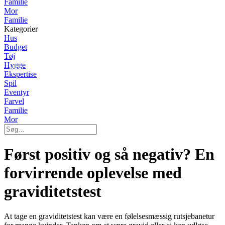
Familie
Mor
Familie
Kategorier
Hus
Budget
Tøj
Hygge
Ekspertise
Spil
Eventyr
Farvel
Familie
Mor
Først positiv og så negativ? En
forvirrende oplevelse med
graviditetstest
At tage en graviditetstest kan være en følelsesmæssig rutsjebanetur