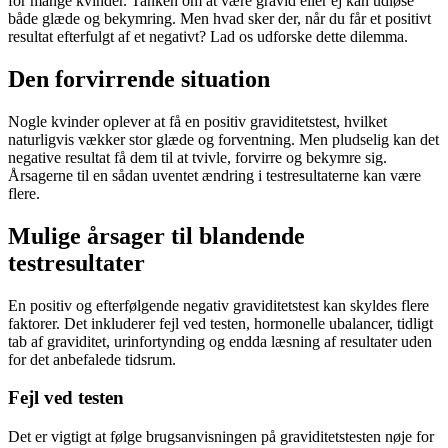
for mange kvinder. Tanken om at være gravid eller ej kan udløse
både glæde og bekymring. Men hvad sker der, når du får et positivt
resultat efterfulgt af et negativt? Lad os udforske dette dilemma.
Den forvirrende situation
Nogle kvinder oplever at få en positiv graviditetstest, hvilket
naturligvis vækker stor glæde og forventning. Men pludselig kan det
negative resultat få dem til at tvivle, forvirre og bekymre sig.
Årsagerne til en sådan uventet ændring i testresultaterne kan være
flere.
Mulige årsager til blandende
testresultater
En positiv og efterfølgende negativ graviditetstest kan skyldes flere
faktorer. Det inkluderer fejl ved testen, hormonelle ubalancer, tidligt
tab af graviditet, urinfortynding og endda læsning af resultater uden
for det anbefalede tidsrum.
Fejl ved testen
Det er vigtigt at følge brugsanvisningen på graviditetstesten nøje for