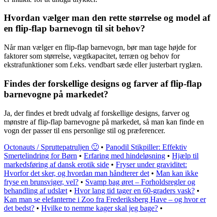
Hvordan vælger man den rette størrelse og model af
en flip-flap barnevogn til sit behov?
Når man vælger en flip-flap barnevogn, bør man tage højde for
faktorer som størrelse, vægtkapacitet, terræn og behov for
ekstrafunktioner som f.eks. vendbart sæde eller justerbart ryglæn.
Findes der forskellige designs og farver af flip-flap
barnevogne på markedet?
Ja, der findes et bredt udvalg af forskellige designs, farver og
mønstre af flip-flap barnevogne på markedet, så man kan finde en
vogn der passer til ens personlige stil og præferencer.
Octonauts / Spruttepatruljen 🙂
•
Panodil Stikpiller: Effektiv
Smertelindring for Børn
•
Erfaring med hindeløsning
•
Hjælp til
markedsføring af dansk erotik side
•
Fryser under graviditet:
Hvorfor det sker, og hvordan man håndterer det
•
Man kan ikke
fryse en brunsviger, vel?
•
Svamp bag øret – Forholdsregler og
behandling af udslæt
•
Hvor lang tid tager en 60-graders vask?
•
Kan man se elefanterne i Zoo fra Frederiksberg Have – og hvor er
det bedst?
•
Hvilke to nemme kager skal jeg bage?
•