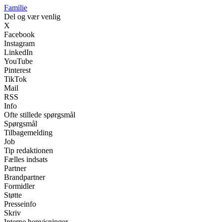
Familie
Del og vær venlig
X
Facebook
Instagram
LinkedIn
YouTube
Pinterest
TikTok
Mail
RSS
Info
Ofte stillede spørgsmål
Spørgsmål
Tilbagemelding
Job
Tip redaktionen
Fælles indsats
Partner
Brandpartner
Formidler
Støtte
Presseinfo
Skriv
Interne henvisninger