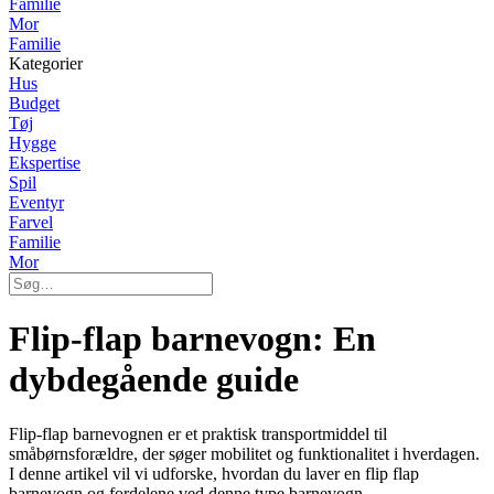
Familie
Mor
Familie
Kategorier
Hus
Budget
Tøj
Hygge
Ekspertise
Spil
Eventyr
Farvel
Familie
Mor
Flip-flap barnevogn: En
dybdegående guide
Flip-flap barnevognen er et praktisk transportmiddel til
småbørnsforældre, der søger mobilitet og funktionalitet i hverdagen.
I denne artikel vil vi udforske, hvordan du laver en flip flap
barnevogn og fordelene ved denne type barnevogn.