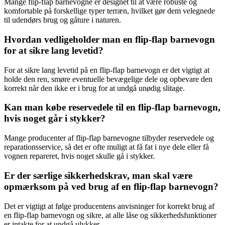
Mange flip-flap barnevogne er designet til at være robuste og
komfortable på forskellige typer terræn, hvilket gør dem velegnede
til udendørs brug og gåture i naturen.
Hvordan vedligeholder man en flip-flap barnevogn
for at sikre lang levetid?
For at sikre lang levetid på en flip-flap barnevogn er det vigtigt at
holde den ren, smøre eventuelle bevægelige dele og opbevare den
korrekt når den ikke er i brug for at undgå unødig slitage.
Kan man købe reservedele til en flip-flap barnevogn,
hvis noget går i stykker?
Mange producenter af flip-flap barnevogne tilbyder reservedele og
reparationsservice, så det er ofte muligt at få fat i nye dele eller få
vognen repareret, hvis noget skulle gå i stykker.
Er der særlige sikkerhedskrav, man skal være
opmærksom på ved brug af en flip-flap barnevogn?
Det er vigtigt at følge producentens anvisninger for korrekt brug af
en flip-flap barnevogn og sikre, at alle låse og sikkerhedsfunktioner
er intakte for at undgå ulykker.